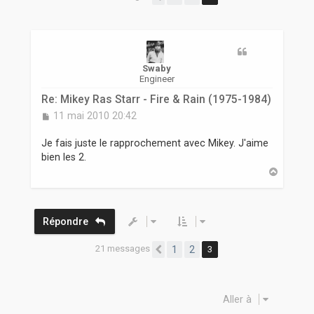
r
Swaby
Engineer
Re: Mikey Ras Starr - Fire & Rain (1975-1984)
M
11 mai 2010 20:42
e
s
Je fais juste le rapprochement avec Mikey. J'aime
s
bien les 2.
a
H
g
a
e
u
t
Répondre
21 messages
1
2
3
Précédente
Aller à