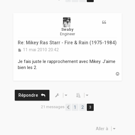
r
Swaby
Engineer
Re: Mikey Ras Starr - Fire & Rain (1975-1984)
M
11 mai 2010 20:42
e
s
Je fais juste le rapprochement avec Mikey. J'aime
s
bien les 2.
a
H
g
a
e
u
t
Répondre
21 messages
1
2
3
Précédente
Aller à