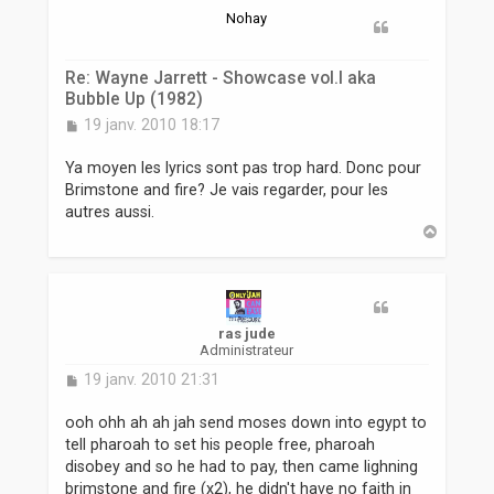
r
Nohay
Re: Wayne Jarrett - Showcase vol.I aka
Bubble Up (1982)
M
19 janv. 2010 18:17
e
s
Ya moyen les lyrics sont pas trop hard. Donc pour
s
Brimstone and fire? Je vais regarder, pour les
a
autres aussi.
g
H
e
a
u
t
ras jude
Administrateur
M
19 janv. 2010 21:31
e
s
ooh ohh ah ah jah send moses down into egypt to
s
tell pharoah to set his people free, pharoah
a
disobey and so he had to pay, then came lighning
g
brimstone and fire (x2), he didn't have no faith in
e