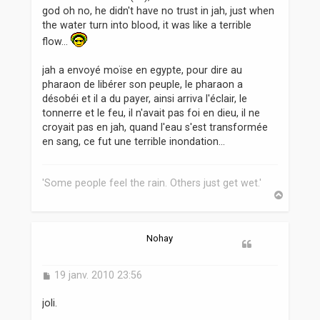
god oh no, he didn't have no trust in jah, just when
the water turn into blood, it was like a terrible
flow...
jah a envoyé moïse en egypte, pour dire au
pharaon de libérer son peuple, le pharaon a
désobéi et il a du payer, ainsi arriva l'éclair, le
tonnerre et le feu, il n'avait pas foi en dieu, il ne
croyait pas en jah, quand l'eau s'est transformée
en sang, ce fut une terrible inondation...
'Some people feel the rain. Others just get wet.'
H
a
u
t
Nohay
M
19 janv. 2010 23:56
e
s
joli.
s