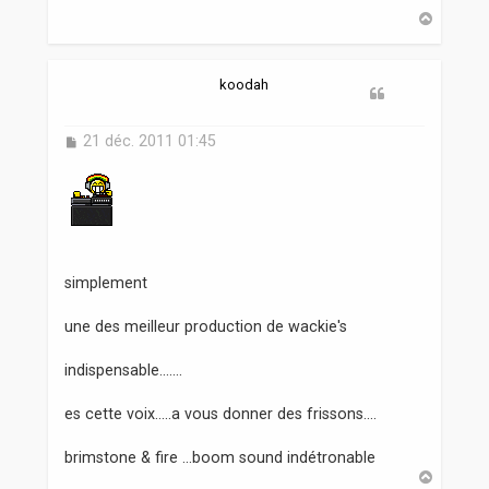
a
H
g
a
e
u
t
koodah
M
21 déc. 2011 01:45
e
s
s
a
g
e
simplement
une des meilleur production de wackie's
indispensable.......
es cette voix.....a vous donner des frissons....
brimstone & fire ...boom sound indétronable
H