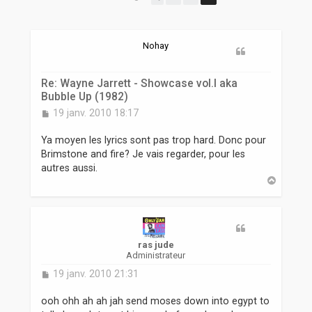
r
Nohay
Re: Wayne Jarrett - Showcase vol.I aka
Bubble Up (1982)
M
19 janv. 2010 18:17
e
s
Ya moyen les lyrics sont pas trop hard. Donc pour
s
Brimstone and fire? Je vais regarder, pour les
a
autres aussi.
g
H
e
a
u
t
ras jude
Administrateur
M
19 janv. 2010 21:31
e
s
ooh ohh ah ah jah send moses down into egypt to
s