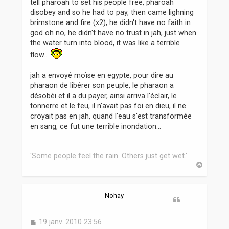
tell pharoah to set his people free, pharoah
a
disobey and so he had to pay, then came lighning
g
brimstone and fire (x2), he didn't have no faith in
e
god oh no, he didn't have no trust in jah, just when
the water turn into blood, it was like a terrible
flow...
jah a envoyé moïse en egypte, pour dire au
pharaon de libérer son peuple, le pharaon a
désobéi et il a du payer, ainsi arriva l'éclair, le
tonnerre et le feu, il n'avait pas foi en dieu, il ne
croyait pas en jah, quand l'eau s'est transformée
en sang, ce fut une terrible inondation...
'Some people feel the rain. Others just get wet.'
H
a
u
t
Nohay
M
19 janv. 2010 23:56