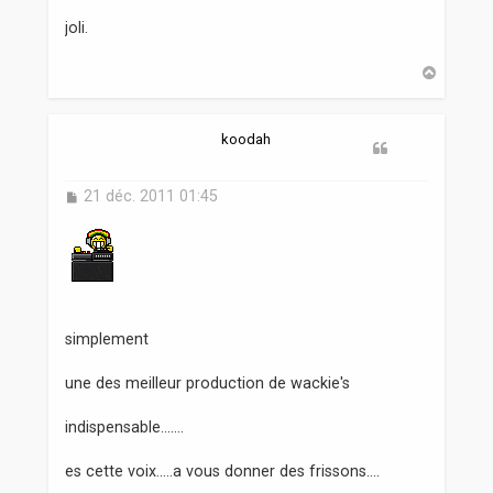
e
s
joli.
s
a
H
g
a
e
u
t
koodah
M
21 déc. 2011 01:45
e
s
s
a
g
e
simplement
une des meilleur production de wackie's
indispensable.......
es cette voix.....a vous donner des frissons....