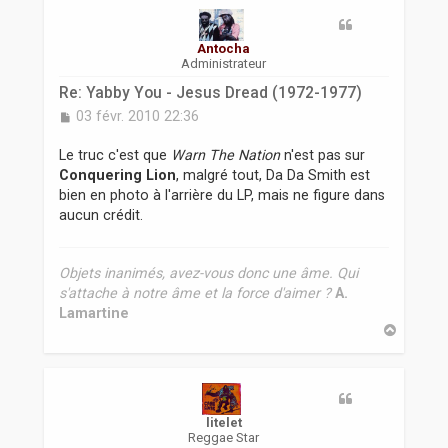
r
Antocha
Administrateur
Re: Yabby You - Jesus Dread (1972-1977)
M
03 févr. 2010 22:36
e
s
Le truc c'est que
Warn The Nation
n'est pas sur
s
Conquering Lion
, malgré tout, Da Da Smith est
a
bien en photo à l'arrière du LP, mais ne figure dans
g
aucun crédit.
e
Objets inanimés, avez-vous donc une âme. Qui
s'attache à notre âme et la force d'aimer ?
A.
Lamartine
H
a
u
t
litelet
Reggae Star