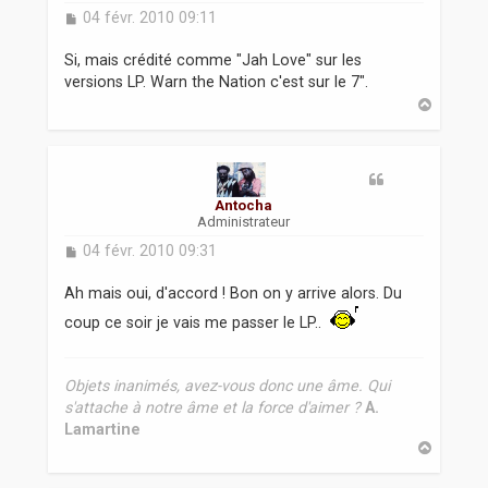
M
04 févr. 2010 09:11
e
s
Si, mais crédité comme "Jah Love" sur les
s
versions LP. Warn the Nation c'est sur le 7".
a
H
g
a
e
u
t
Antocha
Administrateur
M
04 févr. 2010 09:31
e
s
Ah mais oui, d'accord ! Bon on y arrive alors. Du
s
coup ce soir je vais me passer le LP..
a
g
e
Objets inanimés, avez-vous donc une âme. Qui
s'attache à notre âme et la force d'aimer ?
A.
Lamartine
H
a
u