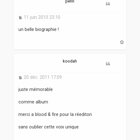
penn
M
11 juin 2010 23:10
e
s
un belle biographie !
s
a
H
g
a
e
u
t
koodah
M
20 déc. 2011 17:09
e
s
juste mémorable
s
a
comme album
g
e
merci a blood & fire pour la réediton
sans oublier cette voix unique