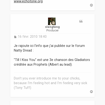
www.echotone.org
H
a
u
t
slengteng
Producer
M
16 févr. 2010 18:40
e
s
Je rajoute ici l'info que j'ai publiée sur le forum
s
Natty Dread :
a
g
"Till I Kiss You" est une 3e chanson des Gladiators
e
créditée aux Prophets (Albert au lead).
Don't you ever introduce me to your chicks,
because I'm feeling hot and I'm feeling very sick
(Tony Tuff)
H
a
u
t