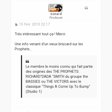
t
zonard
Producer
M
15 févr. 2010 22:17
e
s
Très intéressant tout ça ! Merci
s
a
Une info venant d'un vieux briscard sur les
g
Prophets...
e
Le membre le moins connu qui fait partie
des origines des THE PROPHETS:
RICHARD"DADA "SMITH du groupe the
BASSIES ou THE VICTORS avec le
classique "Things A Come Up To Bump"
(Studio 1)