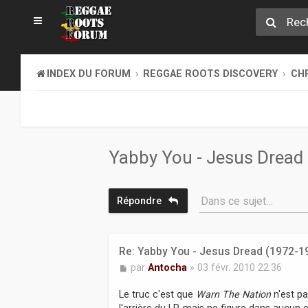
INDEX DU FORUM
REGGAE ROOTS DISCOVERY
CH
Yabby You - Jesus Dread
Dans ce sujet…
Répondre
Re: Yabby You - Jesus Dread (1972-1
M
par
Antocha
»
03 févr. 2010 22:36
e
s
Le truc c'est que
Warn The Nation
n'est p
s
l'arrière du LP, mais ne figure dans aucun c