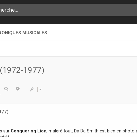
RONIQUES MUSICALES
 (1972-1977)
Rechercher
Recherche avancée
977)
as sur
Conquering Lion
, malgré tout, Da Da Smith est bien en photo 
rédit.