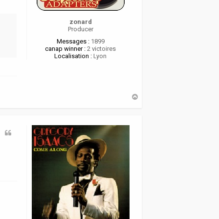
zonard
Producer
Messages :
1899
canap winner :
2 victoires
Localisation :
Lyon
H
a
u
t