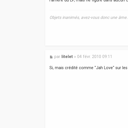
a
g
e
Objets inanimés, avez-vous donc une âme. Q
M
par
litelet
»
04 févr. 2010 09:11
e
s
Si, mais crédité comme "Jah Love" sur les 
s
a
g
e