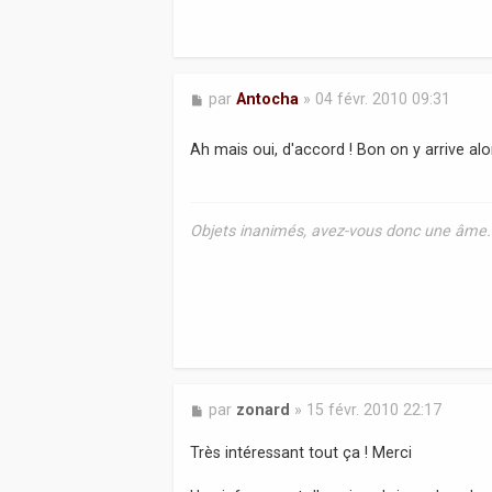
M
par
Antocha
»
04 févr. 2010 09:31
e
s
Ah mais oui, d'accord ! Bon on y arrive alo
s
a
g
e
Objets inanimés, avez-vous donc une âme. Q
M
par
zonard
»
15 févr. 2010 22:17
e
s
Très intéressant tout ça ! Merci
s
a