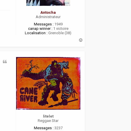
Antocha
Administrateur
Messages :
1949
canap winner :
1 victoire
Localisation :
Grenoble (38)
H
a
u
t
litelet
Reggae Star
Messages :
3237