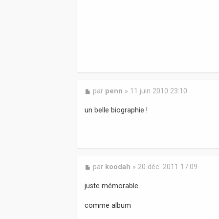
M
par
penn
»
11 juin 2010 23:10
e
s
un belle biographie !
s
a
g
e
M
par
koodah
»
20 déc. 2011 17:09
e
s
juste mémorable
s
a
comme album
g
e