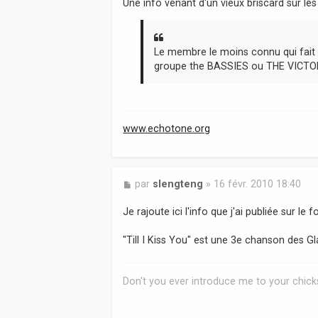
Une info venant d'un vieux briscard sur les
g
e
Le membre le moins connu qui fai
groupe the BASSIES ou THE VICTOR
www.echotone.org
M
par
slengteng
»
16 févr. 2010 18:40
e
s
Je rajoute ici l'info que j'ai publiée sur le
s
a
"Till I Kiss You" est une 3e chanson des Gl
g
e
Don't you ever introduce me to your chicks