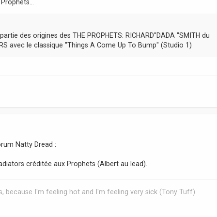
 Prophets...
t partie des origines des THE PROPHETS: RICHARD"DADA "SMITH du
S avec le classique "Things A Come Up To Bump" (Studio 1)
 forum Natty Dread :
adiators créditée aux Prophets (Albert au lead).
, because I'm feeling hot and I'm feeling very sick (Tony Tuff)