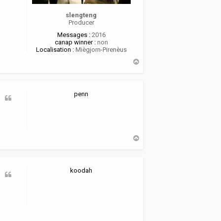
slengteng
Producer
Messages :
2016
canap winner :
non
Localisation :
Miègjorn-Pirenèus
H
a
u
t
penn
H
a
u
t
koodah