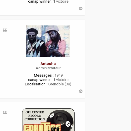
canap winner :
1 victoire
H
a
u
t
Antocha
Administrateur
Messages :
1949
canap winner :
1 victoire
Localisation :
Grenoble (38)
H
a
u
t