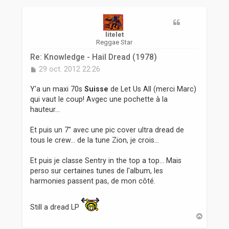
r
litelet
Reggae Star
Re: Knowledge - Hail Dread (1978)
M
29 oct. 2012 22:26
e
s
Y'a un maxi 70s
Suisse
de Let Us All (merci Marc)
s
qui vaut le coup! Avgec une pochette à la
a
hauteur...
g
e
Et puis un 7" avec une pic cover ultra dread de
tous le crew... de la tune Zion, je crois...
Et puis je classe Sentry in the top a top... Mais
perso sur certaines tunes de l'album, les
harmonies passent pas, de mon côté.
Still a dread LP
H
a