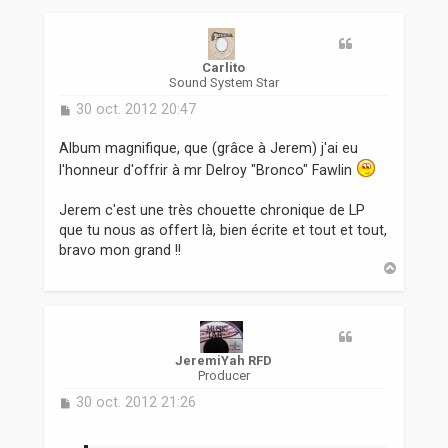
u
t
Carlito
Sound System Star
M
30 oct. 2012 20:47
e
s
Album magnifique, que (grâce à Jerem) j'ai eu
s
l'honneur d'offrir à mr Delroy "Bronco" Fawlin
a
g
Jerem c'est une très chouette chronique de LP
e
que tu nous as offert là, bien écrite et tout et tout,
bravo mon grand !!
H
a
u
t
JeremiYah RFD
Producer
M
30 oct. 2012 21:26
e
s