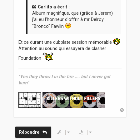
s
a
Carlito a écrit :
g
Album magnifique, que (grâce à Jerem)
e
j'ai eu l'honneur d'offrir à mr Delroy
"Bronco" Fawlin
Et ce durant une dubplate session mémorable
Attention au sound qui essayera de clasher
Foundation
"Yes they throw I in the fire .... but I never got
burn"
H
a
u
t
Répondre