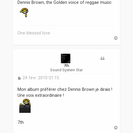
s
Dennis Brown, the Golden voice of reggae music
s
a
g
e
One blessed love
H
a
u
t
7th
Sound System Star
M
24 févr. 2010 01:15
e
s
Mon album préférer chez Dennis Brown je dirais !
s
Une voix extraordinaire !
a
g
e
7th
H
a