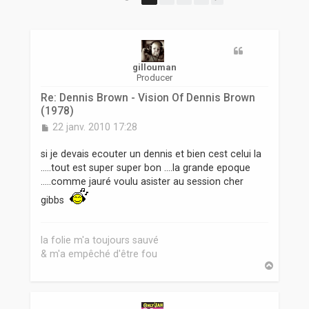
r
gillouman
Producer
Re: Dennis Brown - Vision Of Dennis Brown
(1978)
M
22 janv. 2010 17:28
e
s
si je devais ecouter un dennis et bien cest celui la
s
.....tout est super super bon ....la grande epoque
a
.....comme jauré voulu asister au session cher
g
e
gibbs
la folie m'a toujours sauvé
& m'a empêché d'être fou
H
a
u
t