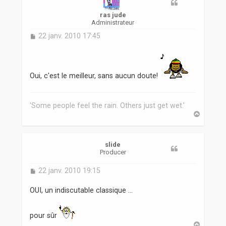
ras jude
Administrateur
M
22 janv. 2010 17:45
e
s
s
a
Oui, c'est le meilleur, sans aucun doute!
g
e
'Some people feel the rain. Others just get wet.'
H
a
u
t
slide
Producer
M
22 janv. 2010 19:15
e
s
OUI, un indiscutable classique ...
s
a
g
pour sûr
e
H