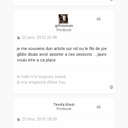
a
u
t
gillouman
Producer
M
22 janv. 2010 20:48
e
s
je me souviens dun article sur nd ou le fils de joe
s
gibbs disais avoir assister a ces sessions .....jaure
a
voulu etre a ca place
g
e
la folie m'a toujours sauvé
& m'a empêché d'être fou
H
a
u
t
Tenda blast
Producer
M
23 févr. 2010 18:59
e