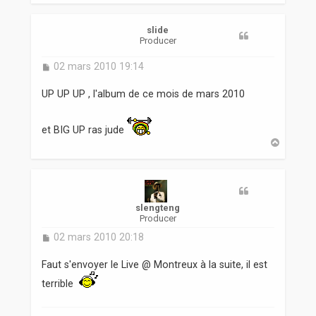
u
t
slide
Producer
M
02 mars 2010 19:14
e
s
UP UP UP , l'album de ce mois de mars 2010
s
a
g
et BIG UP ras jude
e
H
a
u
t
slengteng
Producer
M
02 mars 2010 20:18
e
s
Faut s'envoyer le Live @ Montreux à la suite, il est
s
terrible
a
g
e