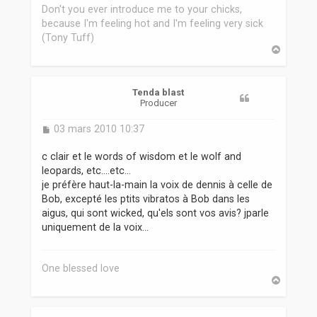
Don't you ever introduce me to your chicks,
because I'm feeling hot and I'm feeling very sick
(Tony Tuff)
H
a
u
t
Tenda blast
Producer
M
03 mars 2010 10:37
e
s
c clair et le words of wisdom et le wolf and
s
leopards, etc....etc...
a
je préfère haut-la-main la voix de dennis à celle de
g
Bob, excepté les ptits vibratos à Bob dans les
e
aigus, qui sont wicked, qu'els sont vos avis? jparle
uniquement de la voix...
One blessed love
H
a
u
t