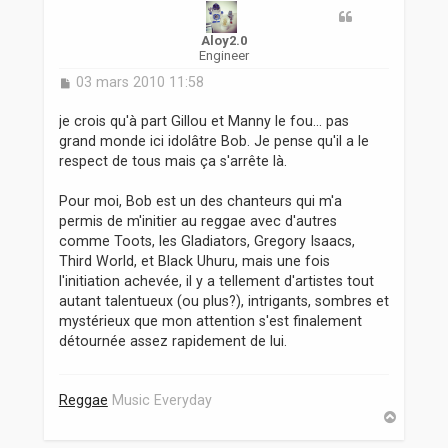
Aloy2.0
Engineer
M
03 mars 2010 11:58
e
s
je crois qu'à part Gillou et Manny le fou... pas
s
grand monde ici idolâtre Bob. Je pense qu'il a le
a
respect de tous mais ça s'arrête là.
g
e
Pour moi, Bob est un des chanteurs qui m'a
permis de m'initier au reggae avec d'autres
comme Toots, les Gladiators, Gregory Isaacs,
Third World, et Black Uhuru, mais une fois
l'initiation achevée, il y a tellement d'artistes tout
autant talentueux (ou plus?), intrigants, sombres et
mystérieux que mon attention s'est finalement
détournée assez rapidement de lui.
Reggae
Music Everyday
H
a
u