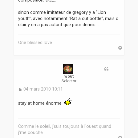
sinon comme imitateur de gregory y a "Lion
youth", avec notamment "Rat a cut bottle", mais c
clair y en a pas autant que pour dennis....
One blessed love
H
a
u
t
wout
Selector
M
04 mars 2010 10:11
e
s
stay at home énorme
s
a
g
e
Comme le soleil, j'suis toujours à l'ouest quand
j'me couche
H