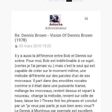
r
Antocha
Administrateur
Re: Dennis Brown - Vision Of Dennis Brown
(1978)
M
03 mars 2010 19:25
e
s
Il y a aussi la différence entre Bob et Dennis sur
s
scène. Pour moi, Bob est indétrônable à ce sujet..
a
(certes je l'ai jamais vu..) mais c'est le seul qui est
g
capable de créer sur le moment même, une
e
mélodie différente sur des paroles d'un de ses
morceaux. Il part dans des envolées vocales
comme si il était dans une puissante transe,
mélange les morceaux, revient dessus et repart à
nouveau.. change la mélodie, revient sur celle de
base, laisse les I-Threes finir les phrases et conclut
par un "je veux pas partir, je suis bien avec vous"!!
Le Dennis à Montreux par exemple est excellent,