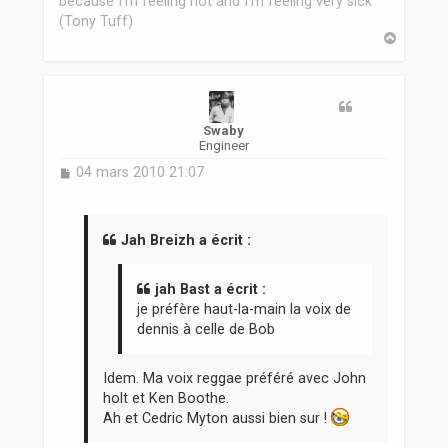
because I'm feeling hot and I'm feeling very sick
(Tony Tuff)
H
a
u
t
Swaby
Engineer
M
04 mars 2010 21:07
e
s
s
a
Jah Breizh a écrit :
g
e
jah Bast a écrit :
je préfère haut-la-main la voix de
dennis à celle de Bob
Idem. Ma voix reggae préféré avec John
holt et Ken Boothe.
Ah et Cedric Myton aussi bien sur !