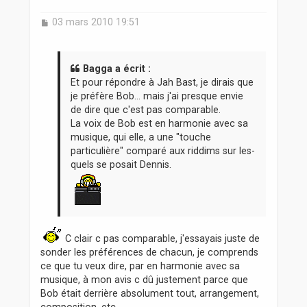
M
03 mars 2010 19:51
e
s
s
a
Bagga a écrit :
g
Et pour répondre à Jah Bast, je dirais que
e
je préfère Bob... mais j'ai presque envie
de dire que c'est pas comparable.
La voix de Bob est en harmonie avec sa
musique, qui elle, a une "touche
particulière" comparé aux riddims sur les-
quels se posait Dennis.
C clair c pas comparable, j'essayais juste de
sonder les préférences de chacun, je comprends
ce que tu veux dire, par en harmonie avec sa
musique, à mon avis c dû justement parce que
Bob était derrière absolument tout, arrangement,
composition, etc....