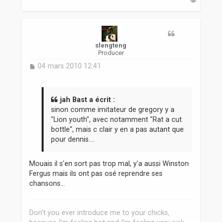
a
u
t
slengteng
Producer
M
04 mars 2010 12:41
e
s
s
a
jah Bast a écrit :
g
sinon comme imitateur de gregory y a
e
"Lion youth", avec notamment "Rat a cut
bottle", mais c clair y en a pas autant que
pour dennis....
Mouais il s'en sort pas trop mal, y'a aussi Winston
Fergus mais ils ont pas osé reprendre ses
chansons...
Don't you ever introduce me to your chicks,