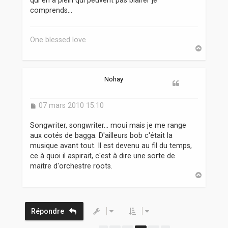
comprends...
One blessed love
H
a
u
t
Nohay
M
07 mars 2010 15:10
e
s
Songwriter, songwriter... moui mais je me range
s
aux cotés de bagga. D'ailleurs bob c'était la
a
musique avant tout. Il est devenu au fil du temps,
g
ce à quoi il aspirait, c'est à dire une sorte de
e
maitre d'orchestre roots.
H
a
u
t
Répondre