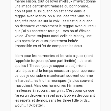
même raison, tout ce lover mielleux m'avait donné
une image gentilment fadasse du bonhomme...
bon et puis aussi quand on est entré dans le
reggae avec Marley, on a une idée très virile du
son, très rapeuse sur la voix... et c'est que quand
on découvre véritablement le reggae avec du recul
que j'ai pu apprécier tout ça... très haut! Wicked
voice. J'aime toujours aussi celle de Marley, une
voix spéciale et aussi piètrement imitée.
Impossible en effet de comparer les deux...
Idem pour les harmonies et les voix aigues (dont
j'apprécie toujours qu'une part limitée)... Je crois
que les I-Threes (que je supporte pas) m'ont
ralenti pas mal le temps nécessaire pour apprécier
ce que je considère maintenant souvent comme
le hardest... les trio harmoniques (le plus souvent
masculins). Mais ces harmonies féminines
mielleuses à rebours... urrrghh... C'est pour ça que
j'ai eu un deuxième réveil avec Bob en dévouvrant
les répét's et démos, sans les three little birds...
wouh... 10x better...