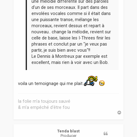
une mélodie différente sur des paroles
d'un de ses morceaux. Il part dans des
envolées vocales comme si il était dans
une puissante transe, mélange les
morceaux, revient dessus et repart à
nouveau.. change la mélodie, revient sur
celle de base, laisse les I-Threes finir les
phrases et conclut par un "je veux pas
partir, je suis bien avec vous"!!
Le Dennis à Montreux par exemple est
excellent, mais rien à voir avec un Bob.
voila un temoignage qui me plait
la folie m'a toujours sauvé
& m'a empêché d'être fou
H
a
u
t
Tenda blast
Producer