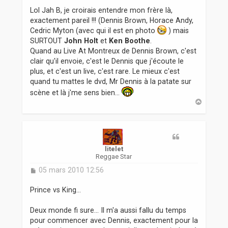
Lol Jah B, je croirais entendre mon frère là,
exactement pareil !!! (Dennis Brown, Horace Andy,
Cedric Myton (avec qui il est en photo
) mais
SURTOUT
John Holt
et
Ken Boothe
.
Quand au Live At Montreux de Dennis Brown, c'est
clair qu'il envoie, c'est le Dennis que j'écoute le
plus, et c'est un live, c'est rare. Le mieux c'est
quand tu mattes le dvd, Mr Dennis à la patate sur
scène et là j'me sens bien...
H
a
u
t
litelet
Reggae Star
M
05 mars 2010 12:56
e
s
Prince vs King...
s
a
Deux monde fi sure... Il m'a aussi fallu du temps
g
pour commencer avec Dennis, exactement pour la
e