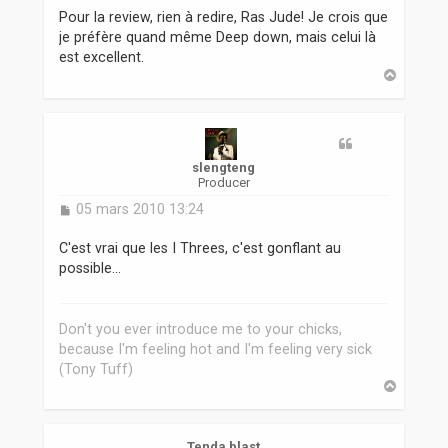
Pour la review, rien à redire, Ras Jude! Je crois que
je préfère quand même Deep down, mais celui là
est excellent.
H
a
u
t
slengteng
Producer
M
05 mars 2010 13:24
e
s
C'est vrai que les I Threes, c'est gonflant au
s
possible...
a
g
e
Don't you ever introduce me to your chicks,
because I'm feeling hot and I'm feeling very sick
(Tony Tuff)
H
a
u
t
Tenda blast