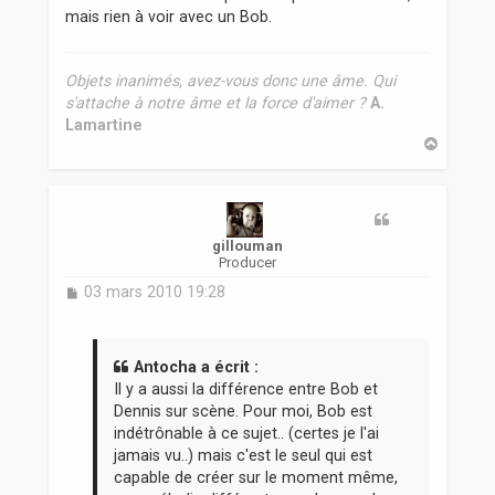
mais rien à voir avec un Bob.
Objets inanimés, avez-vous donc une âme. Qui
s'attache à notre âme et la force d'aimer ?
A.
Lamartine
H
a
u
t
gillouman
Producer
M
03 mars 2010 19:28
e
s
s
a
Antocha a écrit :
g
Il y a aussi la différence entre Bob et
e
Dennis sur scène. Pour moi, Bob est
indétrônable à ce sujet.. (certes je l'ai
jamais vu..) mais c'est le seul qui est
capable de créer sur le moment même,