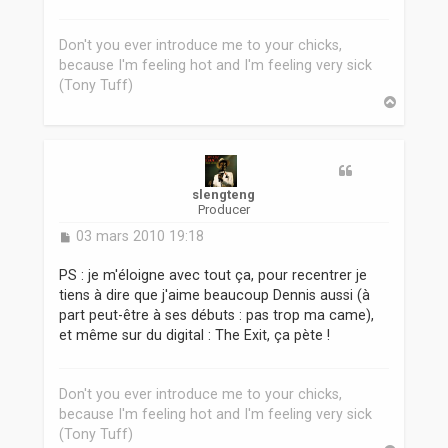
Don't you ever introduce me to your chicks,
because I'm feeling hot and I'm feeling very sick
(Tony Tuff)
H
a
u
t
slengteng
Producer
M
03 mars 2010 19:18
e
s
PS : je m'éloigne avec tout ça, pour recentrer je
s
tiens à dire que j'aime beaucoup Dennis aussi (à
a
part peut-être à ses débuts : pas trop ma came),
g
et même sur du digital : The Exit, ça pète !
e
Don't you ever introduce me to your chicks,
because I'm feeling hot and I'm feeling very sick
(Tony Tuff)