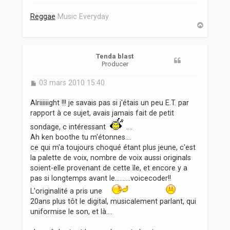
e
Reggae
Music Everyday
H
a
u
t
Tenda blast
Producer
M
03 mars 2010 15:40
e
s
Alriiiiiight !!! je savais pas si j'étais un peu E.T. par
s
rapport à ce sujet, avais jamais fait de petit
a
g
sondage, c intéressant
....
e
Ah ken boothe tu m'étonnes....
ce qui m'a toujours choqué étant plus jeune, c'est
la palette de voix, nombre de voix aussi originals
soient-elle provenant de cette île, et encore y a
pas si longtemps avant le..........voicecoder!!
L'originalité a pris une
20ans plus tôt le digital, musicalement parlant, qui
uniformise le son, et là....