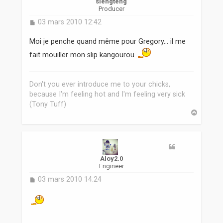
slengteng
Producer
M
03 mars 2010 12:42
e
s
Moi je penche quand même pour Gregory... il me
s
fait mouiller mon slip kangourou
a
g
e
Don't you ever introduce me to your chicks,
because I'm feeling hot and I'm feeling very sick
(Tony Tuff)
H
a
u
t
Aloy2.0
Engineer
M
03 mars 2010 14:24
e
s
s
a
g