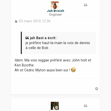
Jah Breizh
Engineer
M
03 mars 2010 12:36
e
s
s
a
jah Bast a écrit :
g
je préfère haut-la-main la voix de dennis
e
à celle de Bob
Idem. Ma voix reggae préféré avec John holt et
Ken Boothe.
Ah et Cedric Myton aussi bien sur !
.
H
a
u
t