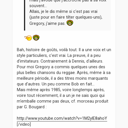
mais j'avoue que j'accroche pas à sa voix
souvent...
Allais, je le dis même si c'est pas vrai
(juste pour en faire tilter quelques-uns),
Gregory, j'aime pas.
Bah, histoire de goûts, voilà tout. Il a une voix et un
style particuliers, c'est vrai. La preuve, il a peu
d'imitateurs. Contrairement à Dennis, d'ailleurs.
Pour moi Gregory a commis quelques unes des
plus belles chansons du reggae. Après, même à sa
meilleure période, il a des titres moins marquants
que d'autres. Un peu comme Bob en fait...
Mais même après 1985, voire longtemps après,
voire tout récemment, il a un je ne sais quoi qui
m'emballe comme pas deux, cf. morceau produit
par G. Bougard :
http://www.youtube.com/watch?v=1M2ylE8ahoY
[/video]