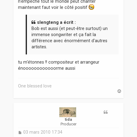
n'empêche tout le monde peut chanter
maintenant faut voir le côté positif
slengteng a écrit :
Bob est aussi (et peut-être surtout) un
immense songwriter et ça fait la
différence avec énormément d'autres
artistes.
tu m'étonnes !! compositeur et arrangeur
énoooooooooooorme aussi
One blessed love
H
a
u
t
tida
Producer
M
03 mars 2010 17:34
e