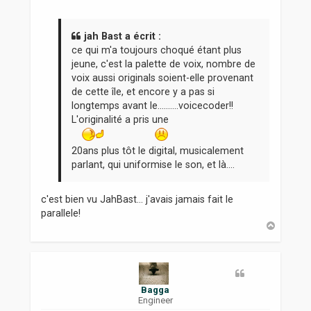
s
s
a
jah Bast a écrit :
g
ce qui m'a toujours choqué étant plus
e
jeune, c'est la palette de voix, nombre de
voix aussi originals soient-elle provenant
de cette île, et encore y a pas si
longtemps avant le..........voicecoder!!
L'originalité a pris une
20ans plus tôt le digital, musicalement
parlant, qui uniformise le son, et là....
c'est bien vu JahBast... j'avais jamais fait le
parallele!
H
a
u
t
Bagga
Engineer