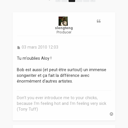
r
slengteng
Producer
M
03 mars 2010 12:03
e
s
Tu m'oublies Aloy !
s
a
Bob est aussi (et peut-être surtout) un immense
g
songwriter et ça fait la différence avec
e
énormément d'autres artistes.
Don't you ever introduce me to your chicks,
because I'm feeling hot and I'm feeling very sick
(Tony Tuff)
H
a
u
t