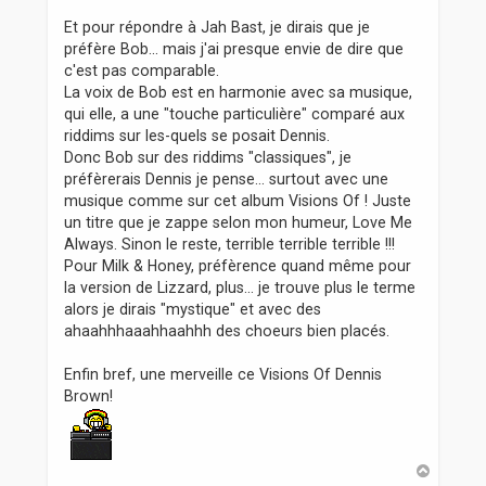
Et pour répondre à Jah Bast, je dirais que je
préfère Bob... mais j'ai presque envie de dire que
c'est pas comparable.
La voix de Bob est en harmonie avec sa musique,
qui elle, a une "touche particulière" comparé aux
riddims sur les-quels se posait Dennis.
Donc Bob sur des riddims "classiques", je
préfèrerais Dennis je pense... surtout avec une
musique comme sur cet album Visions Of ! Juste
un titre que je zappe selon mon humeur, Love Me
Always. Sinon le reste, terrible terrible terrible !!!
Pour Milk & Honey, préfèrence quand même pour
la version de Lizzard, plus... je trouve plus le terme
alors je dirais "mystique" et avec des
ahaahhhaaahhaahhh des choeurs bien placés.
Enfin bref, une merveille ce Visions Of Dennis
Brown!
H
a