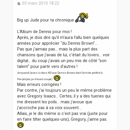
M
03 mars 2010 18:22
e
s
s
Big up Jude pour ta chronique
a
g
L'Album de Dennis pour moi !
e
Après, je dois dire qu'il m'aura fallu bien quelques
années pour apprécier "du Dennis Brown"...
Pas que j'aimais pas... mais la plus part des
chansons que j'avais de lui, c'était du lovers... voir
digital... du coup j'avais un peu mis de côté "son
talent" pour partir vers d'autres !
(et quand j'avais lu dans ND que Dennis Brown était l'artiste préféré à
Pierpoljak, ça m'avait coupé).
Mais erreurs corrigées !
Par contre, j'ai toujours un peu le même problème
avec Gregory Isaacs... Certes, il y a des tueries qui
me dressent les poils... mais j'avoue que
j'accroche pas à sa voix souvent...
Allais, je le dis même si c'est pas vrai (juste pour
en faire tilter quelques-uns), Gregory, j'aime pas.