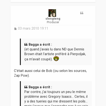
u
t
slengteng
Producer
M
03 mars 2010 19:11
e
s
s
a
Bagga a écrit :
g
(et quand j'avais lu dans ND que Dennis
e
Brown était l'artiste préféré à Pierpoljak,
ça m'avait coupé).
C'était aussi celui de Bob (ou selon les sources,
Zap Pow).
Bagga a écrit :
Par contre, j'ai toujours un peu le même
problème avec Gregory Isaacs... Certes, il
y a des tueries qui me dressent les poils...