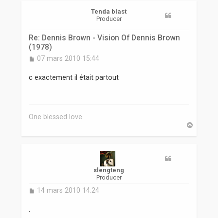
r
Tenda blast
Producer
Re: Dennis Brown - Vision Of Dennis Brown
(1978)
M
07 mars 2010 15:44
e
s
c exactement il était partout
s
a
g
e
One blessed love
H
a
u
t
slengteng
Producer
M
14 mars 2010 14:24
e
s
.
s