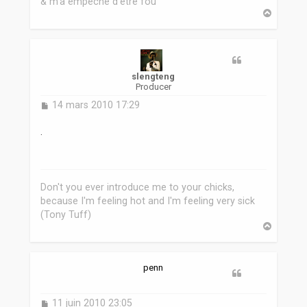
& m'a empêché d'être fou
H
a
u
t
slengteng
Producer
M
14 mars 2010 17:29
e
s
.
s
a
g
e
Don't you ever introduce me to your chicks,
because I'm feeling hot and I'm feeling very sick
(Tony Tuff)
H
a
u
t
penn
M
11 juin 2010 23:05