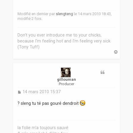
a
g
e
Modifié en dernier par
slengteng
le 14 mars 2010 18:43,
modifié 2 fois.
Don't you ever introduce me to your chicks,
because I'm feeling hot and I'm feeling very sick
(Tony Tuff)
H
a
u
t
gillouman
Producer
M
14 mars 2010 15:37
e
s
? sleng tu té pas gouré dendroit
s
a
g
e
la folie m'a toujours sauvé