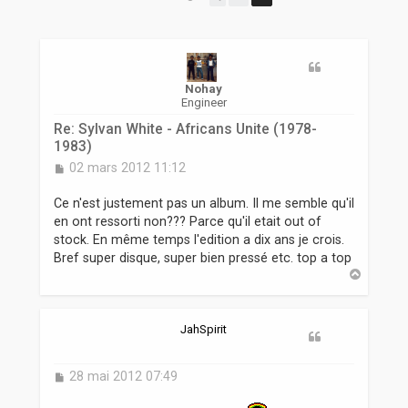
r
Nohay
Engineer
Re: Sylvan White - Africans Unite (1978-
1983)
M
02 mars 2012 11:12
e
s
Ce n'est justement pas un album. Il me semble qu'il
s
en ont ressorti non??? Parce qu'il etait out of
a
stock. En même temps l'edition a dix ans je crois.
g
Bref super disque, super bien pressé etc. top a top
e
H
a
u
t
JahSpirit
M
28 mai 2012 07:49
e
s