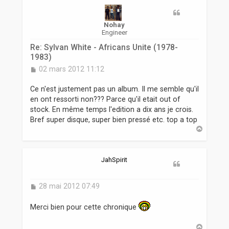
r
Nohay
Engineer
Re: Sylvan White - Africans Unite (1978-
1983)
M
02 mars 2012 11:12
e
s
Ce n'est justement pas un album. Il me semble qu'il
s
en ont ressorti non??? Parce qu'il etait out of
a
stock. En même temps l'edition a dix ans je crois.
g
Bref super disque, super bien pressé etc. top a top
e
H
a
u
t
JahSpirit
M
28 mai 2012 07:49
e
s
Merci bien pour cette chronique
s
a
H
g