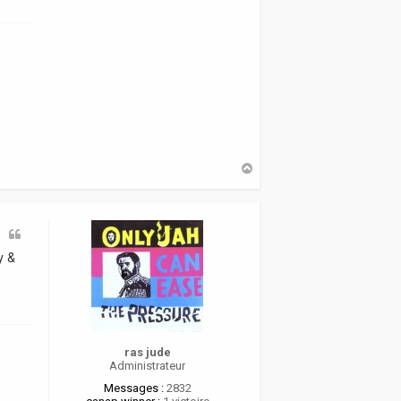
g
a
r
d
H
a
u
t
y &
ras jude
Administrateur
Messages :
2832