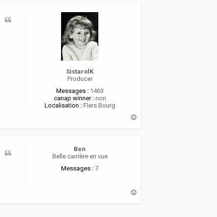
t
SistarolK
Producer
Messages :
1463
canap winner :
non
Localisation :
Flers Bourg
H
a
u
t
Ben
Belle carrière en vue
Messages :
7
H
a
u
t