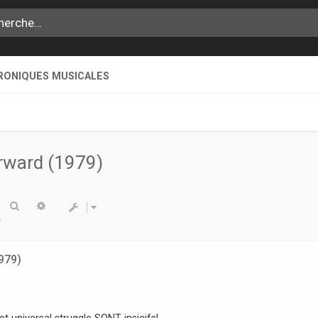
RONIQUES MUSICALES
orward (1979)
Rechercher
Recherche avancée
979)
 et universal struggle SONT insicifs!