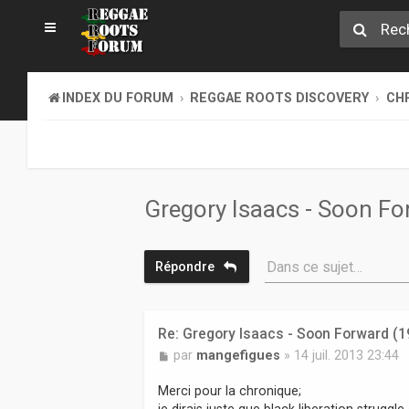
INDEX DU FORUM
REGGAE ROOTS DISCOVERY
CH
Gregory Isaacs - Soon F
Dans ce sujet…
Répondre
Re: Gregory Isaacs - Soon Forward (1
M
par
mangefigues
»
14 juil. 2013 23:44
e
s
Merci pour la chronique;
s
je dirais juste que black liberation struggle