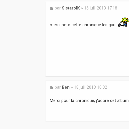
M
par
SistarolK
»
16 juil. 2013 17:18
e
s
s
merci pour cette chronique les gars
a
g
e
M
par
Ben
»
18 juil. 2013 10:32
e
s
Merci pour la chronique, j'adore cet albu
s
a
g
e