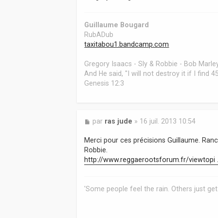
Guillaume Bougard
RubADub
taxitabou1.bandcamp.com
Gregory Isaacs - Sly & Robbie - Bob Marley
And He said, "I will not destroy it if I find
Genesis 12:3
M
par
ras jude
»
16 juil. 2013 10:54
e
s
Merci pour ces précisions Guillaume. Ranc
s
Robbie.
a
http://www.reggaerootsforum.fr/viewtopi .
g
e
'Some people feel the rain. Others just get