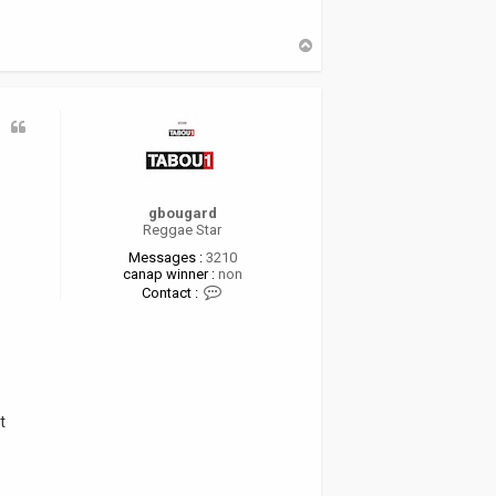
H
a
u
t
gbougard
Reggae Star
Messages :
3210
canap winner :
non
C
Contact :
o
n
t
a
c
t
e
t
r
g
b
o
u