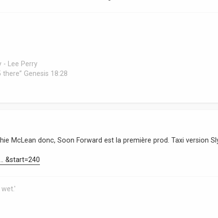
 - Lee Perry
 45 there” Genesis 18:28
hie McLean donc, Soon Forward est la première prod. Taxi version Sl
.. &start=240
 wet.'