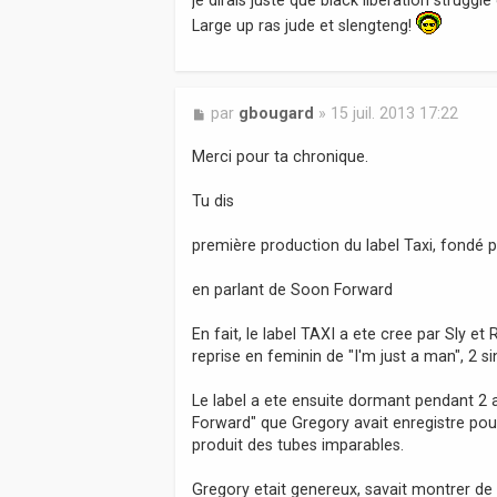
a
Large up ras jude et slengteng!
g
e
M
par
gbougard
»
15 juil. 2013 17:22
e
s
Merci pour ta chronique.
s
a
Tu dis
g
e
première production du label Taxi, fondé p
en parlant de Soon Forward
En fait, le label TAXI a ete cree par Sly e
reprise en feminin de "I'm just a man", 2 s
Le label a ete ensuite dormant pendant 2 
Forward" que Gregory avait enregistre pour
produit des tubes imparables.
Gregory etait genereux, savait montrer de 