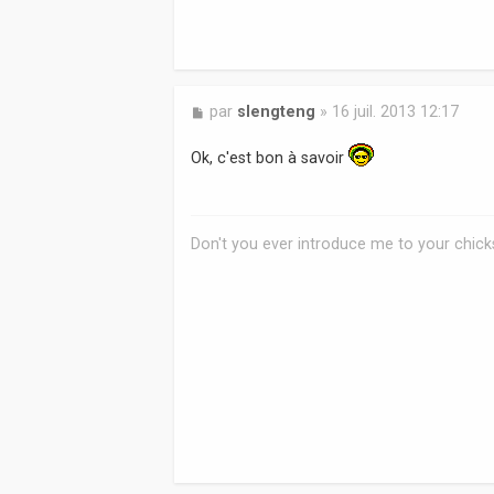
M
par
slengteng
»
16 juil. 2013 12:17
e
s
Ok, c'est bon à savoir
s
a
g
e
Don't you ever introduce me to your chicks