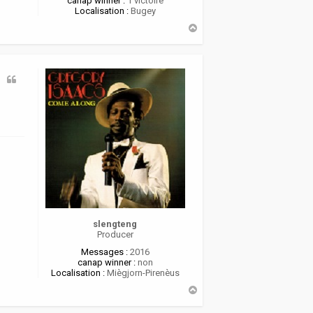
canap winner :
1 victoire
Localisation :
Bugey
H
a
u
t
slengteng
Producer
Messages :
2016
canap winner :
non
Localisation :
Miègjorn-Pirenèus
H
a
u