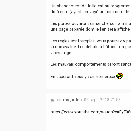
a
Un changement de taille est au programme
g
du forum (ayants envoyé un minimum de 10
e
Les portes ouvriront dimanche soir à minui
une page séparée dont le lien sera affiché
Les règles sont simples, vous pourrez y p
la convivialité. Les débats à bâtons rompu
vibes exigées.
Les mauvais comportements seront sanctio
En espérant vous y voir nombreux
M
par
ras jude
»
06 sept. 2018 21:58
e
s
https://www.youtube.com/watch?v=EyF08
s
a
g
e