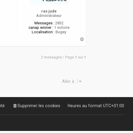
ras jude
Administrateur
Messages :
2832
canap winner :
1 victoire
Localisation :
Bugey
H
a
u
t
2 messages • Page
1
sur
1
Aller à
ité
Supprimer les cookies
Heures au format
UTC+01:00