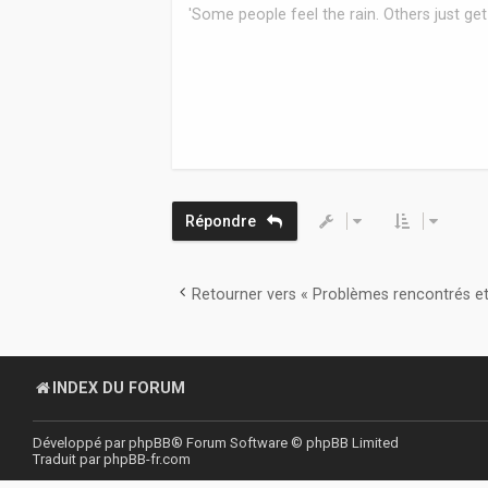
'Some people feel the rain. Others just get
Répondre
Retourner vers « Problèmes rencontrés et
INDEX DU FORUM
Développé par
phpBB
® Forum Software © phpBB Limited
Traduit par
phpBB-fr.com