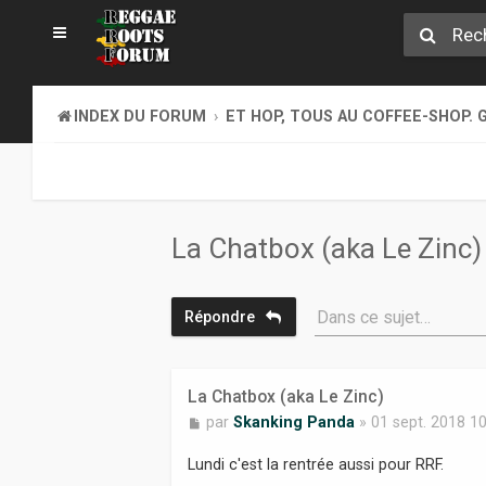
INDEX DU FORUM
ET HOP, TOUS AU COFFEE-SHOP. G
La Chatbox (aka Le Zinc)
Dans ce sujet…
Répondre
La Chatbox (aka Le Zinc)
M
par
Skanking Panda
»
01 sept. 2018 1
e
s
Lundi c'est la rentrée aussi pour RRF.
s