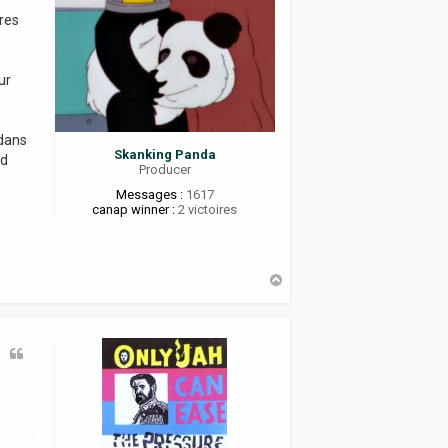
res
ur
 dans
Skanking Panda
od
Producer
Messages :
1617
canap winner :
2 victoires
H
a
u
t