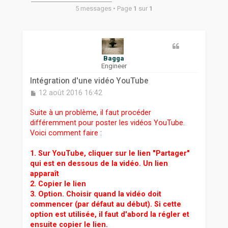
r
5 messages • Page
1
sur
1
Bagga
Engineer
Intégration d'une vidéo YouTube
M
12 août 2016 16:42
e
s
Suite à un problème, il faut procéder
s
différemment pour poster les vidéos YouTube.
a
Voici comment faire :
g
e
1. Sur YouTube, cliquer sur le lien "Partager"
qui est en dessous de la vidéo. Un lien
apparaît
2. Copier le lien
3. Option. Choisir quand la vidéo doit
commencer (par défaut au début). Si cette
option est utilisée, il faut d'abord la régler et
ensuite copier le lien.