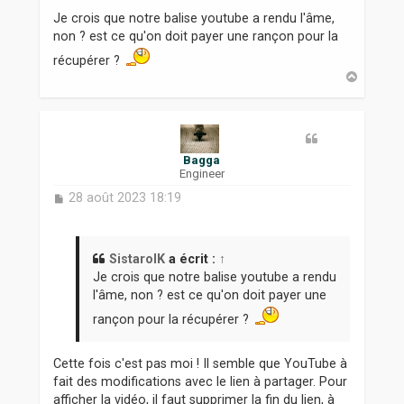
s
Je crois que notre balise youtube a rendu l'âme,
s
non ? est ce qu'on doit payer une rançon pour la
a
g
récupérer ?
e
H
a
u
t
Bagga
Engineer
M
28 août 2023 18:19
e
s
s
a
SistarolK
a écrit :
↑
g
Je crois que notre balise youtube a rendu
e
l'âme, non ? est ce qu'on doit payer une
rançon pour la récupérer ?
Cette fois c'est pas moi ! Il semble que YouTube à
fait des modifications avec le lien à partager. Pour
afficher la vidéo, il faut supprimer la fin du lien, à