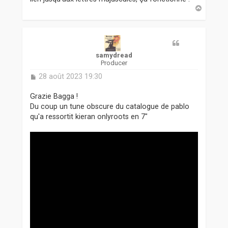
H
a
u
t
samydread
Producer
M
28 août 2023 19:30
e
s
Grazie Bagga !
s
Du coup un tune obscure du catalogue de pablo
a
qu'a ressortit kieran onlyroots en 7"
g
e