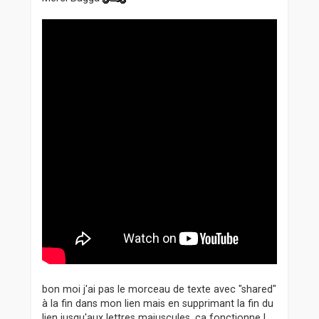
a
g
e
bon moi j'ai pas le morceau de texte avec "shared"
à la fin dans mon lien mais en supprimant la fin du
lien jusqu'aux lettres majuscules, ça fonctionne !