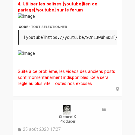
4. Utiliser les balises [youtube]lien de
partage[/youtube] sur le forum
CODE :
TOUT SÉLECTIONNER
[youtube]https://youtu.be/92n1JwuhSD8[/youtube
Suite à ce problème, les vidéos des anciens posts
sont momentanément indisponibles. Cela sera
réglé au plus vite. Toutes nos excuses...
H
a
u
t
SistarolK
Producer
M
25 août 2023 17:27
e