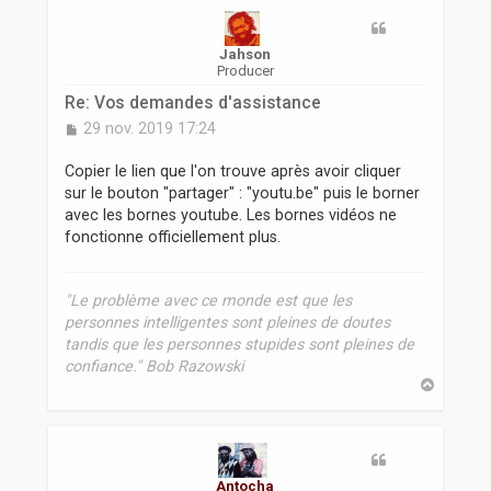
r
Jahson
Producer
Re: Vos demandes d'assistance
M
29 nov. 2019 17:24
e
s
Copier le lien que l'on trouve après avoir cliquer
s
sur le bouton "partager" : "youtu.be" puis le borner
a
avec les bornes youtube. Les bornes vidéos ne
g
fonctionne officiellement plus.
e
"Le problème avec ce monde est que les
personnes intelligentes sont pleines de doutes
tandis que les personnes stupides sont pleines de
confiance." Bob Razowski
H
a
u
t
Antocha