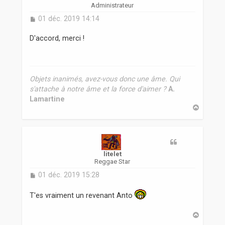
Administrateur
M
01 déc. 2019 14:14
e
s
D'accord, merci !
s
a
g
e
Objets inanimés, avez-vous donc une âme. Qui
s'attache à notre âme et la force d'aimer ?
A.
Lamartine
H
a
u
t
litelet
Reggae Star
M
01 déc. 2019 15:28
e
s
T'es vraiment un revenant Anto
s
a
H
g
a