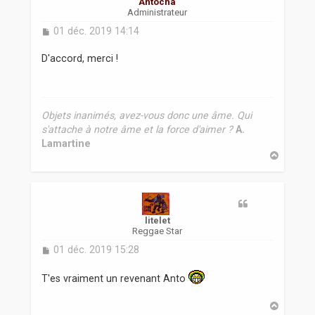
Antocha
Administrateur
M
01 déc. 2019 14:14
e
s
D'accord, merci !
s
a
g
e
Objets inanimés, avez-vous donc une âme. Qui
s'attache à notre âme et la force d'aimer ?
A.
Lamartine
H
a
u
t
litelet
Reggae Star
M
01 déc. 2019 15:28
e
s
T'es vraiment un revenant Anto
s
a
H
g