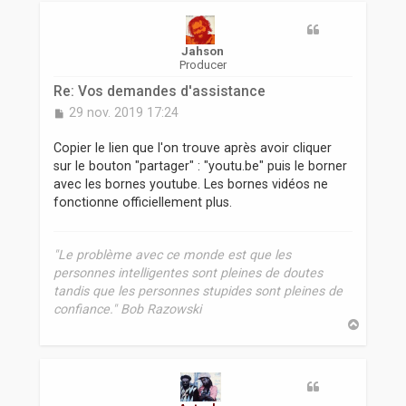
r
Jahson
Producer
Re: Vos demandes d'assistance
M
29 nov. 2019 17:24
e
s
Copier le lien que l'on trouve après avoir cliquer
s
sur le bouton "partager" : "youtu.be" puis le borner
a
avec les bornes youtube. Les bornes vidéos ne
g
fonctionne officiellement plus.
e
"Le problème avec ce monde est que les
personnes intelligentes sont pleines de doutes
tandis que les personnes stupides sont pleines de
confiance." Bob Razowski
H
a
u
t