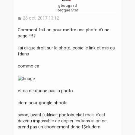
gbougard
Reggae Star
M
26 oct. 2017 13:12
e
s
Comment fait on pour mettre une photo d'une
s
page FB?
a
g
j'ai clique droit sur la photo, copie le link et mis ca
e
fdans
comme ca
et ca ne donne pas la photo
idem pour google phoots
sinon, avant j'utilisait photobucket mais c'est
devenu impossible de copier les liens si on ne
prend pas un abonnement donc f$ck dem