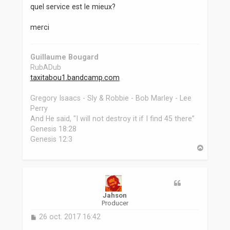
quel service est le mieux?
merci
Guillaume Bougard
RubADub
taxitabou1.bandcamp.com
Gregory Isaacs - Sly & Robbie - Bob Marley - Lee
Perry
And He said, "I will not destroy it if I find 45 there”
Genesis 18:28
Genesis 12:3
H
a
u
t
Jahson
Producer
M
26 oct. 2017 16:42
e