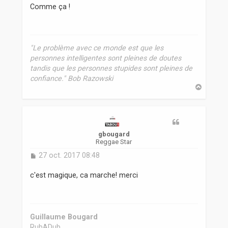
s
Comme ça !
s
a
g
e
"Le problème avec ce monde est que les
personnes intelligentes sont pleines de doutes
tandis que les personnes stupides sont pleines de
confiance." Bob Razowski
H
a
u
t
gbougard
Reggae Star
M
27 oct. 2017 08:48
e
s
c'est magique, ca marche! merci
s
a
g
e
Guillaume Bougard
RubADub