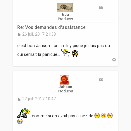
r
tida
Producer
Re: Vos demandes d'assistance
M
26 juil. 2017 21:38
e
s
c'est bon Jahson... un smiley piqué je sais pas ou
s
a
qui semait la panique...
g
H
e
a
u
t
Jahson
Producer
M
27 juil. 2017 10:47
e
s
s
comme si on avait pas assez de
a
g
e