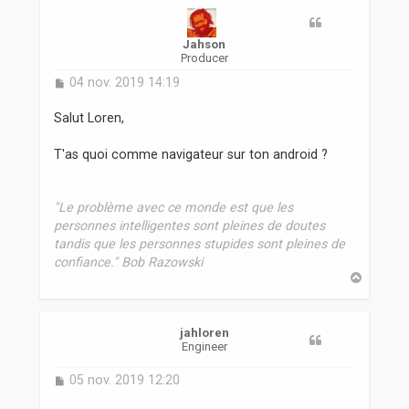
Jahson
Producer
M
04 nov. 2019 14:19
e
s
Salut Loren,
s
a
T'as quoi comme navigateur sur ton android ?
g
e
"Le problème avec ce monde est que les
personnes intelligentes sont pleines de doutes
tandis que les personnes stupides sont pleines de
confiance." Bob Razowski
H
a
u
t
jahloren
Engineer
M
05 nov. 2019 12:20
e