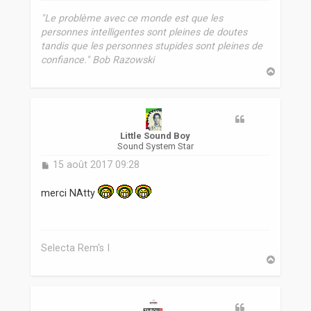
"Le problème avec ce monde est que les
personnes intelligentes sont pleines de doutes
tandis que les personnes stupides sont pleines de
confiance." Bob Razowski
H
a
u
t
Little Sound Boy
Sound System Star
M
15 août 2017 09:28
e
s
merci NAtty
s
a
g
e
Selecta Rem's I
H
a
u
t