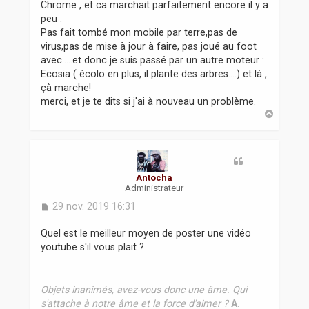
s
Chrome , et ca marchait parfaitement encore il y a
s
peu .
a
Pas fait tombé mon mobile par terre,pas de
g
virus,pas de mise à jour à faire, pas joué au foot
e
avec.....et donc je suis passé par un autre moteur :
Ecosia ( écolo en plus, il plante des arbres....) et là ,
çà marche!
merci, et je te dits si j'ai à nouveau un problème.
H
a
u
t
Antocha
Administrateur
M
29 nov. 2019 16:31
e
s
Quel est le meilleur moyen de poster une vidéo
s
youtube s'il vous plait ?
a
g
e
Objets inanimés, avez-vous donc une âme. Qui
s'attache à notre âme et la force d'aimer ?
A.