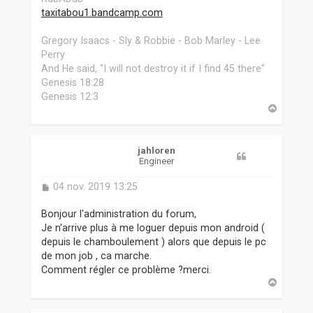
taxitabou1.bandcamp.com
Gregory Isaacs - Sly & Robbie - Bob Marley - Lee
Perry
And He said, "I will not destroy it if I find 45 there”
Genesis 18:28
Genesis 12:3
H
a
u
t
jahloren
Engineer
M
04 nov. 2019 13:25
e
s
Bonjour l'administration du forum,
s
Je n'arrive plus à me loguer depuis mon android (
a
depuis le chamboulement ) alors que depuis le pc
g
de mon job , ca marche.
e
Comment régler ce problème ?merci.
H
a
u
t