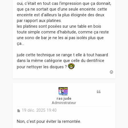
s
oui, c'était en tout cas l'impression que ça donnait,
s
que ça ne sortait que d'une seule enceinte. cette
a
enceinte est d'ailleurs la plus éloignée des deux
g
par rapport aux platines.
e
les platines sont posées sur une table en bois
toute simple comme d'habitude, comme ça reste
une sono de bar je ne les ai pas isolés plus que
ça...
jude cette technique se range t elle à tout hasard
dans la même catégorie que celle du dentifrice
pour nettoyer les disques ?
H
a
u
t
ras jude
Administrateur
M
19 déc. 2025 19:40
e
s
Non, c'est pour éviter la remontée.
s