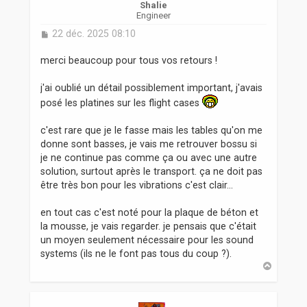
Shalie
Engineer
M
22 déc. 2025 08:10
e
s
merci beaucoup pour tous vos retours !
s
a
j'ai oublié un détail possiblement important, j'avais
g
posé les platines sur les flight cases
e
c'est rare que je le fasse mais les tables qu'on me
donne sont basses, je vais me retrouver bossu si
je ne continue pas comme ça ou avec une autre
solution, surtout après le transport. ça ne doit pas
être très bon pour les vibrations c'est clair...
en tout cas c'est noté pour la plaque de béton et
la mousse, je vais regarder. je pensais que c'était
un moyen seulement nécessaire pour les sound
systems (ils ne le font pas tous du coup ?).
H
a
u
t