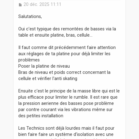
M
20 déc. 2025 11:11
e
s
Salutations,
s
a
Oui c'est typique des remontées de basses via la
g
table et ensuite platine, bras, cellule...
e
Il faut comme dit précédemment faire attention
aux réglages de ta platine pour déjà limiter les
problèmes
Poser la platine de niveau
Bras de niveau et poids correct concernant la
cellule et vérifier l'anti skating
Ensuite c'est le principe de la masse libre qui est le
plus efficace pour limiter le rumble. Il est rare que
la pression aerienne des basses pose problème
par contre courant via les vibrations même sur
des petites installation
Les Technics sont déjà lourdes mais il faut pour
bien faire faire un système d'isolation avec une