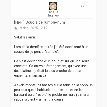
r
Shalie
Engineer
[Hi-Fi] Soucis de rumble/hum
M
19 déc. 2025 12:17
e
s
Salut les amis,
s
a
Lors de la dernière soirée j'ai été confronté à un
g
soucis de, je pense, "rumble".
e
Ca s'est déclenché d'un coup et sur qu'une seule
enceinte. Ca arrivait, étrangement, qu'avec une
des platines (c'était la plus proche de cette
enceinte, si jamais...).
J'avais monté les basses sur la table de la sono un
peu plus que d'habitude pour tester, et en les
baissant ça a "résolu" le problème mais j'aimerai
savoir si c'est vraiment la cause.