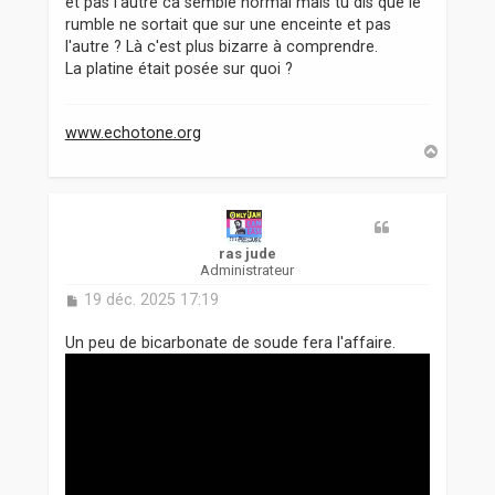
et pas l'autre ca semble normal mais tu dis que le
rumble ne sortait que sur une enceinte et pas
l'autre ? Là c'est plus bizarre à comprendre.
La platine était posée sur quoi ?
www.echotone.org
H
a
u
t
ras jude
Administrateur
M
19 déc. 2025 17:19
e
s
Un peu de bicarbonate de soude fera l'affaire.
s
a
g
e