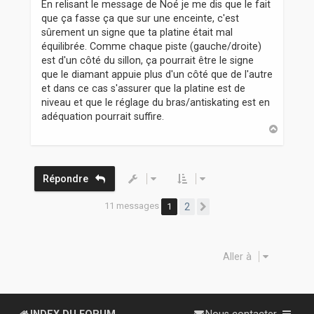
En relisant le message de Noé je me dis que le fait
que ça fasse ça que sur une enceinte, c'est
sûrement un signe que ta platine était mal
équilibrée. Comme chaque piste (gauche/droite)
est d'un côté du sillon, ça pourrait être le signe
que le diamant appuie plus d'un côté que de l'autre
et dans ce cas s'assurer que la platine est de
niveau et que le réglage du bras/antiskating est en
adéquation pourrait suffire.
H
a
u
t
Répondre
11 messages
1
2
Suivante
Aller à
INDEX DU FORUM
Nous contacter