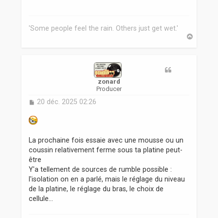
a
g
e
'Some people feel the rain. Others just get wet.'
H
a
u
t
zonard
Producer
M
20 déc. 2025 02:26
e
s
s
a
La prochaine fois essaie avec une mousse ou un
g
coussin relativement ferme sous ta platine peut-
e
être
Y'a tellement de sources de rumble possible :
l'isolation on en a parlé, mais le réglage du niveau
de la platine, le réglage du bras, le choix de
cellule...