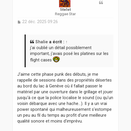
litelet
Reggae Star
M
22 déc. 2025 09:26
e
s
s
a
Shalie
a écrit :
↑
g
j'ai oublié un détail possiblement
e
important, j'avais posé les platines sur les
flight cases
J'aime cette phase punk des débuts, je me
rappelle de sessions dans des propriétés désertes
au bord du lac à Genève où il fallait passer le
matériel par une ouverture dans le grillage et jouer
jusqu'à ce que la police localise le sound (ou qu'un
voisin débarque avec une hache...). Il y a un vrai
power spontané qui malheureusement s'estompe
un peu au fil du temps au profit d'une meilleure
qualité sonore et moins d'imprévu.