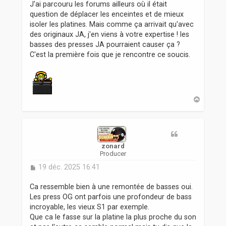
J'ai parcouru les forums ailleurs où il était
question de déplacer les enceintes et de mieux
isoler les platines. Mais comme ça arrivait qu'avec
des originaux JA, j'en viens à votre expertise ! les
basses des presses JA pourraient causer ça ?
C'est la première fois que je rencontre ce soucis.
H
a
u
t
zonard
Producer
M
19 déc. 2025 16:41
e
s
Ca ressemble bien à une remontée de basses oui.
s
Les press OG ont parfois une profondeur de bass
a
incroyable, les vieux S1 par exemple.
g
Que ca le fasse sur la platine la plus proche du son
e