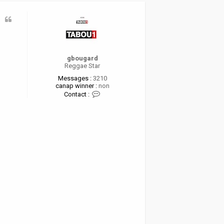
t
gbougard
Reggae Star
Messages :
3210
canap winner :
non
C
Contact :
o
n
t
a
c
t
e
r
g
b
o
u
g
a
r
d