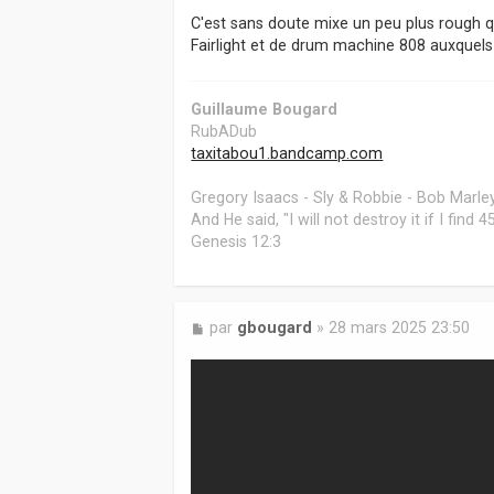
C'est sans doute mixe un peu plus rough q
Fairlight et de drum machine 808 auxquels
Guillaume Bougard
RubADub
taxitabou1.bandcamp.com
Gregory Isaacs - Sly & Robbie - Bob Marley
And He said, "I will not destroy it if I find
Genesis 12:3
M
par
gbougard
»
28 mars 2025 23:50
e
s
s
a
g
e