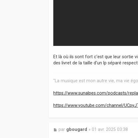
Et là où ils sont fort c'est que leur sortie 
des livret de la taille d'un lp séparé respect
"La musique est mon autre vie, ma vie égo
https://www.sunalpes.com/podcasts/repla 
https://www.youtube.com/channel/UCpyJ
M
par
gbougard
»
01 avr. 2025 03:38
e