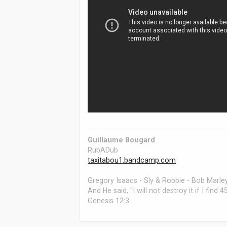
Guillaume Bougard
RubADub
taxitabou1.bandcamp.com
Gregory Isaacs - Sly & Robbie - Bob Marley
And He said, "I will not destroy it if I find
Genesis 12:3