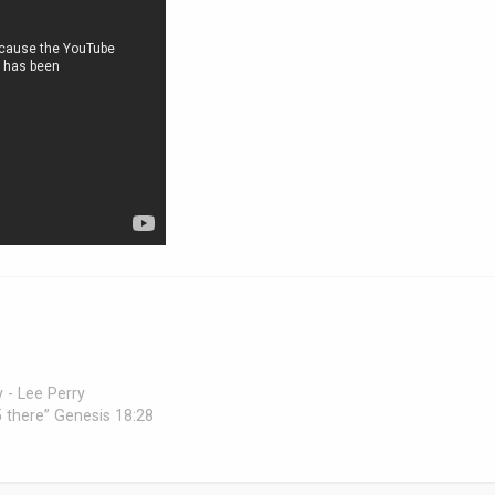
 - Lee Perry
 45 there” Genesis 18:28