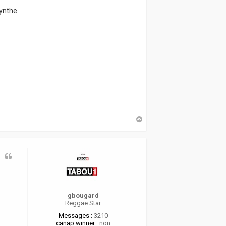
synthe
H
a
u
t
gbougard
Reggae Star
Messages :
3210
canap winner :
non