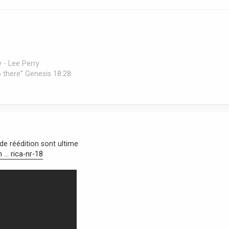
 - Lee Perry
 45 there” Genesis 18:28
de réédition sont ultime
.. rica-nr-18