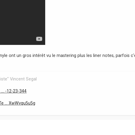
vinyle ont un gros intérêt vu le mastering plus les liner notes, parfois c'
iste" Vincent Segal
... -12-23-344
Te ... XwWvqu5u5g