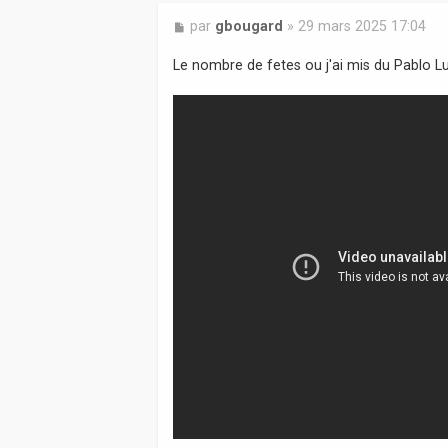
M
par
gbougard
»
29 mars 2025 17:04
e
s
Le nombre de fetes ou j'ai mis du Pablo Lu
s
a
g
e