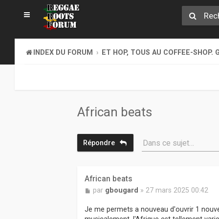
INDEX DU FORUM
ET HOP, TOUS AU COFFEE-SHOP. G
African beats
Dans ce sujet…
Répondre
African beats
M
par
gbougard
»
27 mars 2025 00:42
e
s
Je me permets a nouveau d'ouvrir 1 nouveau 
s
musicalement, l'Afrique est tellement varie