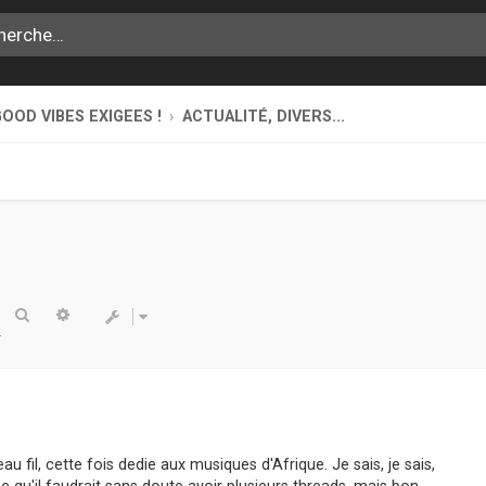
OOD VIBES EXIGEES !
ACTUALITÉ, DIVERS...
Rechercher
Recherche avancée
fil, cette fois dedie aux musiques d'Afrique. Je sais, je sais,
e qu'il faudrait sans doute avoir plusieurs threads, mais bon...