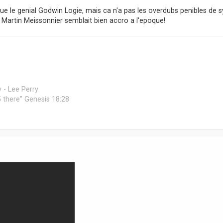
ue le genial Godwin Logie, mais ca n'a pas les overdubs penibles de 
 Martin Meissonnier semblait bien accro a l'epoque!
 - Lee Perry
 45 there” Genesis 18:28