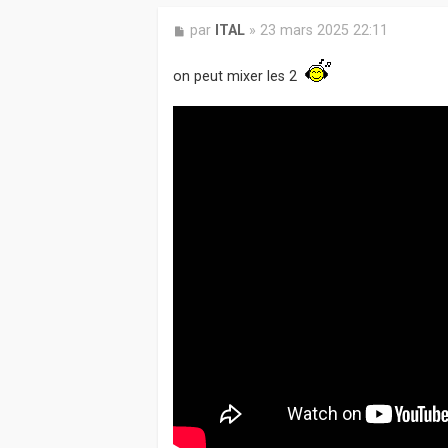
M
par
ITAL
»
23 mars 2025 22:11
e
s
on peut mixer les 2
s
a
g
e