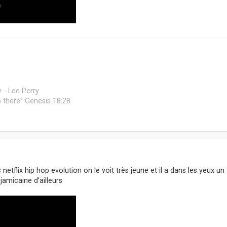
 - Lee Perry
 45 there” Genesis 18:28
 netflix hip hop evolution on le voit très jeune et il a dans les yeux un
jamicaine d'ailleurs