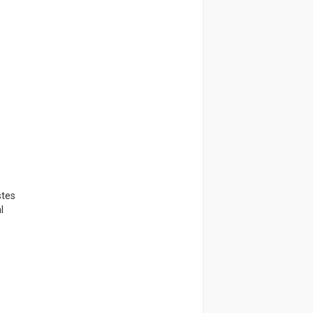
stes
l