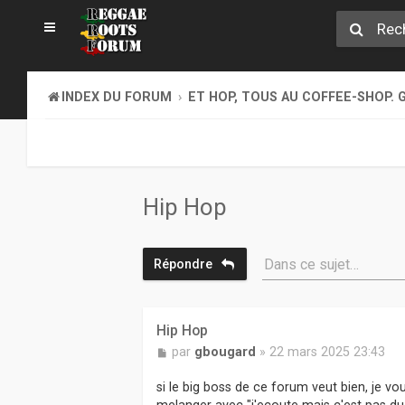
INDEX DU FORUM
ET HOP, TOUS AU COFFEE-SHOP. G
Hip Hop
Dans ce sujet…
Répondre
Hip Hop
M
par
gbougard
»
22 mars 2025 23:43
e
s
si le big boss de ce forum veut bien, je vo
s
melanger avec "j'ecoute mais c'est pas du r