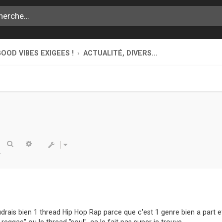
OOD VIBES EXIGEES !
ACTUALITÉ, DIVERS...
Rechercher
Recherche avancée
udrais bien 1 thread Hip Hop Rap parce que c'est 1 genre bien a part e
eggae" ou le thread "soul", ca le fait pas super je trouve