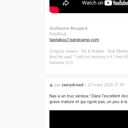
Guillaume Bougard
RubADub
taxitabou1.bandcamp.com
Gregory Isaacs - Sly & Robbie - Bob Marley
And He said, "I will not destroy it if I find
Genesis 12:3
M
par
samydread
»
23 mars 2025 21:49
e
s
Nas a un truc sérieux ! Dans l'excellent doc
s
grave mature et qui rigole pas, un peu à la 
a
g
e