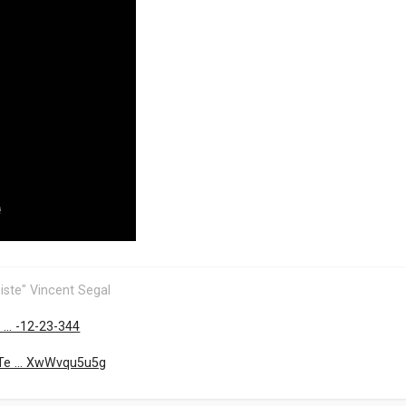
iste" Vincent Segal
... -12-23-344
Te ... XwWvqu5u5g