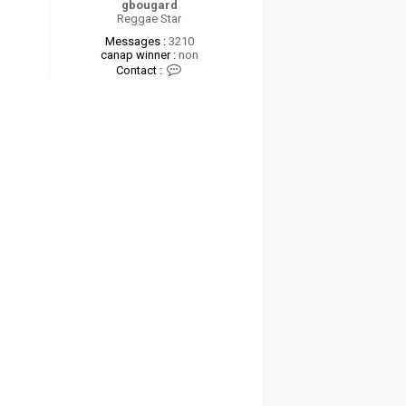
gbougard
Reggae Star
Messages :
3210
canap winner :
non
C
Contact :
o
n
t
a
c
t
e
r
g
b
o
u
g
a
r
d