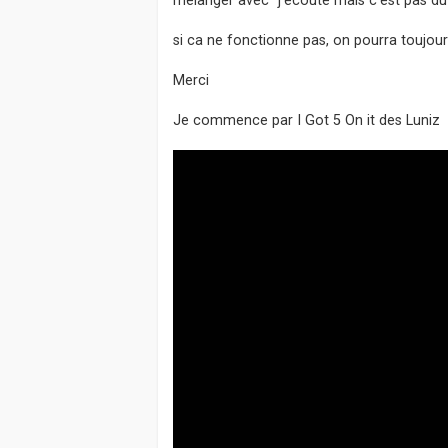
a
g
si ca ne fonctionne pas, on pourra toujour
e
Merci
Je commence par I Got 5 On it des Luniz