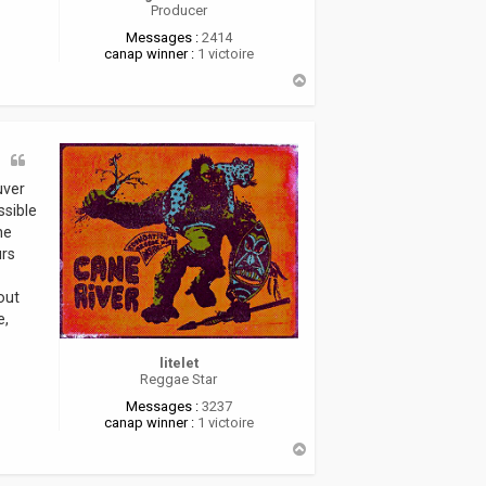
Producer
Messages :
2414
canap winner :
1 victoire
H
a
u
t
uver
ssible
ne
urs
out
e,
litelet
Reggae Star
Messages :
3237
canap winner :
1 victoire
H
a
u