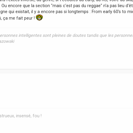
Ou encore que la section "mais c'est pas du reggae" n'a pas lieu d'êtr
igne qui existait, il y a encore pas si longtemps : From early 60's to mi
i, ça me fait peur !
rsonnes intelligentes sont pleines de doutes tandis que les personne
Razowski
trueux, insensé, fou !