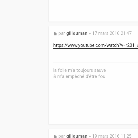
M
par
gillouman
»
17 mars 2016 21:47
e
s
https://www.youtube.com/watch?v=r201
s
a
g
e
la folie m'a toujours sauvé
& m'a empêché d'être fou
M
par
gillouman
»
19 mars 2016 11:25