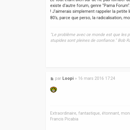
s
existe d'autre forum, genre "Pama Forum". 
a
! J'aimerais simplement rappeler la petite l
g
80's, parce que perso, la radicalisation, mo
e
"Le problème avec ce monde est que les pe
stupides sont pleines de confiance." Bob 
M
par
Loopi
»
16 mars 2016 17:24
e
s
s
a
g
e
Extraordinaire, fantastique, étonnant, mons
Francis Picabia