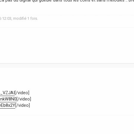
 12:03, modifié 1 fois.
2_VZJAI
[/video]
z0nkW8N0
[/video]
wEb8x2Y
[/video]