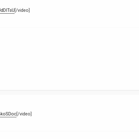
JdDITsU
[/video]
_BkoSDoc
[/video]