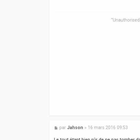
a
g
e
"Unauthorised 
M
par
Jahson
»
16 mars 2016 09:53
e
s
Le tout étant bien sûr de ne pas tomber dans