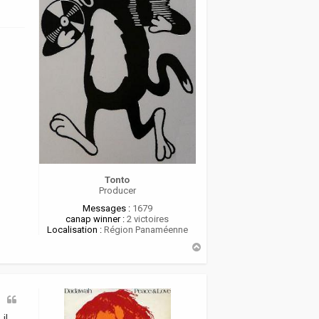
Tonto
Producer
Messages :
1679
canap winner :
2 victoires
Localisation :
Région Panaméenne
H
a
u
t
il