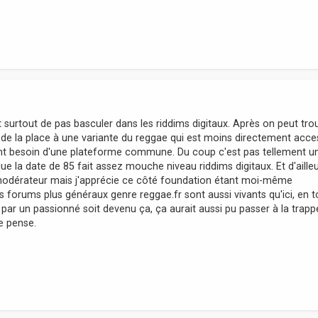
t surtout de pas basculer dans les riddims digitaux. Après on peut tro
r de la place à une variante du reggae qui est moins directement acce
 ont besoin d'une plateforme commune. Du coup c'est pas tellement u
 la date de 85 fait assez mouche niveau riddims digitaux. Et d'aille
s modérateur mais j'apprécie ce côté foundation étant moi-même
es forums plus généraux genre reggae.fr sont aussi vivants qu'ici, en t
 par un passionné soit devenu ça, ça aurait aussi pu passer à la trapp
je pense.