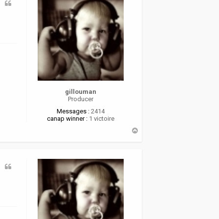
gillouman
Producer
Messages :
2414
canap winner :
1 victoire
H
a
u
t