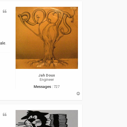
t
ale.
Jah Doux
Engineer
Messages :
727
H
a
u
t