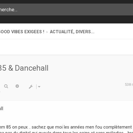
OOD VIBES EXIGEES !
ACTUALITÉ, DIVERS...
5 & Dancehall
538
Rechercher
Recherche avancée
ll
 humm 85 on peux .. sachez que moi les années men fou complètement
ca pas du digital qui gueule dans tous les coins et sans mélodies .. br