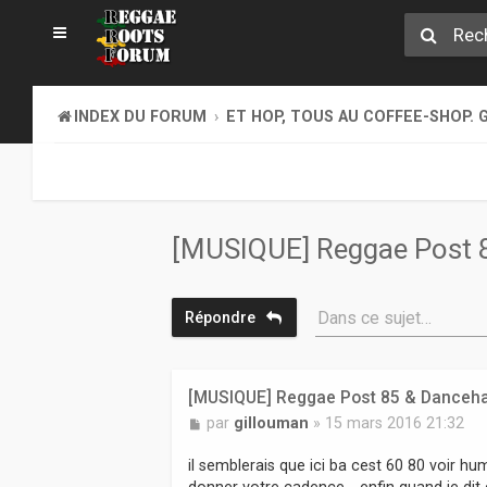
INDEX DU FORUM
ET HOP, TOUS AU COFFEE-SHOP. G
[MUSIQUE] Reggae Post 8
Dans ce sujet…
Répondre
[MUSIQUE] Reggae Post 85 & Danceha
M
par
gillouman
»
15 mars 2016 21:32
e
s
il semblerais que ici ba cest 60 80 voir
s
donner votre cadence .. enfin quand je dit 