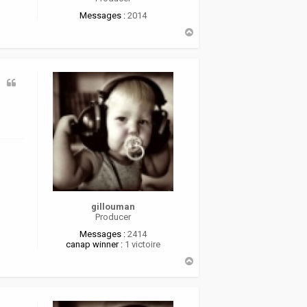
Messages :
2014
H
a
u
t
gillouman
Producer
Messages :
2414
canap winner :
1 victoire
H
a
u
t