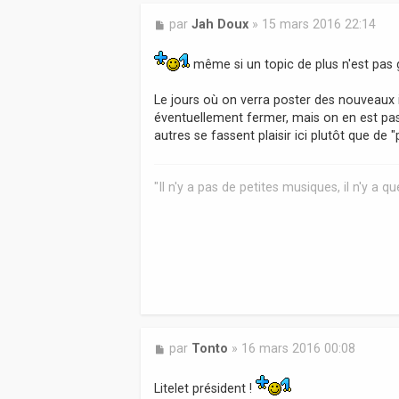
M
par
Jah Doux
»
15 mars 2016 22:14
e
s
même si un topic de plus n'est pas 
s
a
g
Le jours où on verra poster des nouveaux in
e
éventuellement fermer, mais on en est pas
autres se fassent plaisir ici plutôt que de
"Il n'y a pas de petites musiques, il n'y a 
M
par
Tonto
»
16 mars 2016 00:08
e
s
Litelet président !
s