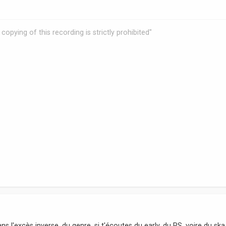
copying of this recording is strictly prohibited"
 l'excès inverse, du genre, si t'écoutes du early, du RS, voire du ska, 