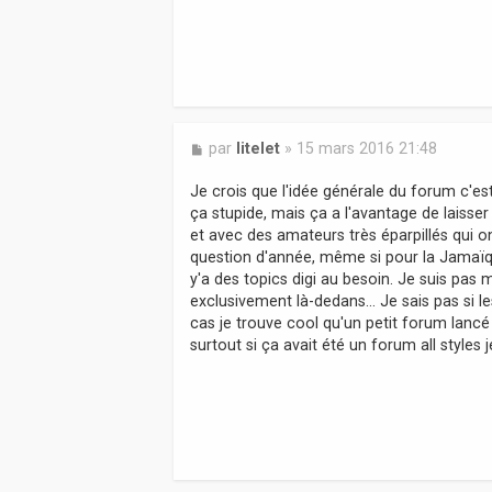
M
par
litelet
»
15 mars 2016 21:48
e
s
Je crois que l'idée générale du forum c'es
s
ça stupide, mais ça a l'avantage de laisse
a
et avec des amateurs très éparpillés qui
g
question d'année, même si pour la Jamaïque
e
y'a des topics digi au besoin. Je suis pa
exclusivement là-dedans... Je sais pas si l
cas je trouve cool qu'un petit forum lancé
surtout si ça avait été un forum all styles 