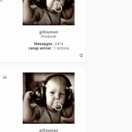
gillouman
Producer
Messages :
2414
canap winner :
1 victoire
H
a
u
t
gillouman