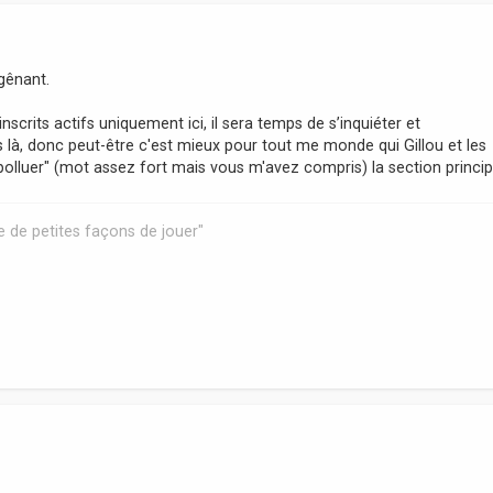
gênant.
scrits actifs uniquement ici, il sera temps de s’inquiéter et
 là, donc peut-être c'est mieux pour tout me monde qui Gillou et les
 "polluer" (mot assez fort mais vous m'avez compris) la section princip
que de petites façons de jouer"