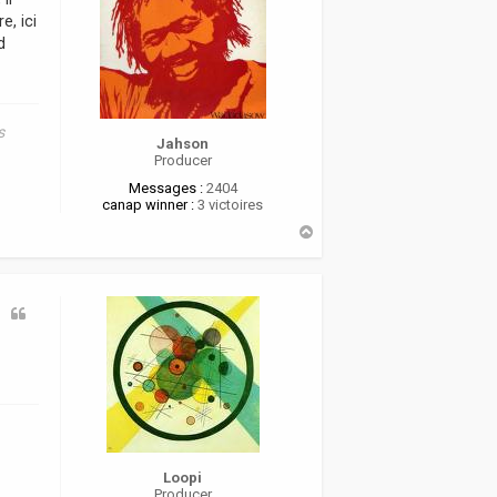
e, ici
d
s
Jahson
Producer
Messages :
2404
canap winner :
3 victoires
H
a
u
t
Loopi
Producer