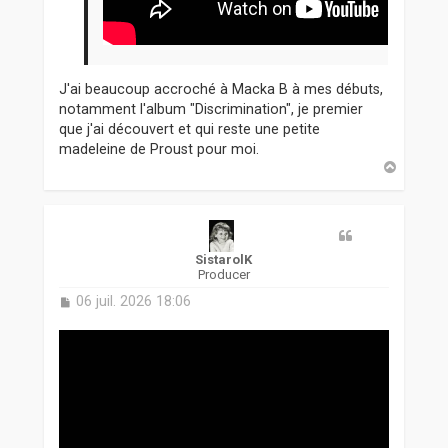
J'ai beaucoup accroché à Macka B à mes débuts,
notamment l'album "Discrimination", je premier
que j'ai découvert et qui reste une petite
madeleine de Proust pour moi.
H
a
u
t
SistarolK
Producer
M
06 juil. 2026 18:06
e
s
s
a
g
e