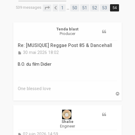
r
539 messages
Page
54
sur
54
1
50
51
52
53
54
…
Précédente
Tenda blast
Producer
Re: [MUSIQUE] Reggae Post 85 & Dancehall
M
30 mai 2026 18:02
e
s
B.O. du film Didier
s
a
g
e
One blessed love
H
a
u
t
Shalie
Engineer
M
02 juin 2026 14:59