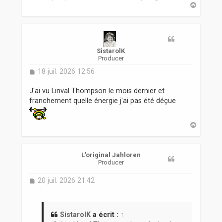
H
a
u
t
SistarolK
Producer
M
18 juil. 2026 12:56
e
s
J'ai vu Linval Thompson le mois dernier et
s
franchement quelle énergie j'ai pas été déçue
a
g
e
H
a
u
t
L'original Jahloren
Producer
M
20 juil. 2026 21:42
e
s
s
a
SistarolK
a écrit :
↑