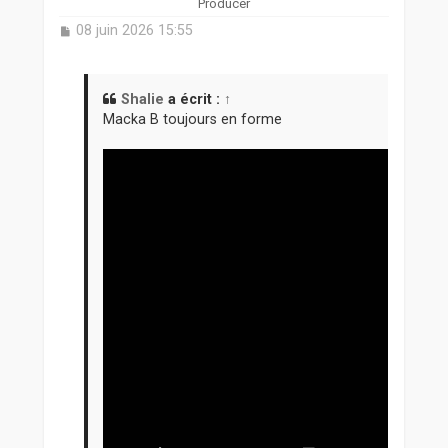
Producer
M
08 juin 2026 15:55
e
s
s
a
Shalie
a écrit :
↑
g
Macka B toujours en forme
e