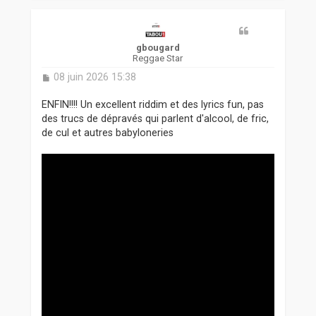
u
t
gbougard
Reggae Star
M
08 juin 2026 15:38
e
s
ENFIN!!!! Un excellent riddim et des lyrics fun, pas
s
des trucs de dépravés qui parlent d'alcool, de fric,
a
de cul et autres babyloneries
g
e