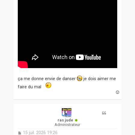
ça me donne envie de danser
je dois aimer me
faire du mal
H
a
u
t
ras jude
Administrateur
M
15 juil. 2026 19:26