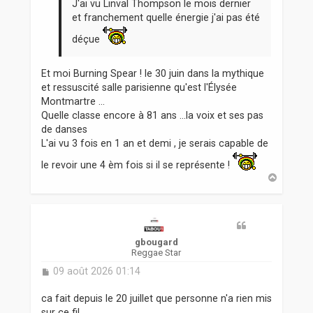
g
J'ai vu Linval Thompson le mois dernier
e
et franchement quelle énergie j'ai pas été
déçue
Et moi Burning Spear ! le 30 juin dans la mythique
et ressuscité salle parisienne qu'est l'Élysée
Montmartre ...
Quelle classe encore à 81 ans ...la voix et ses pas
de danses
L'ai vu 3 fois en 1 an et demi , je serais capable de
le revoir une 4 èm fois si il se représente !
H
a
u
t
gbougard
Reggae Star
M
09 août 2026 01:14
e
s
ca fait depuis le 20 juillet que personne n'a rien mis
s
sur ce fil