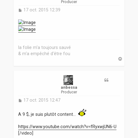
Producer
M
17 oct. 2015 12:39
e
s
s
a
g
e
la folie m'a toujours sauvé
& m'a empêché d'être fou
H
a
u
t
anbessa
Producer
M
17 oct. 2015 12:47
e
s
A 9 $, je suis plutôt content...
s
a
g
https://www.youtube.com/watch?v=fRyxwjUN6-U
e
[/video]