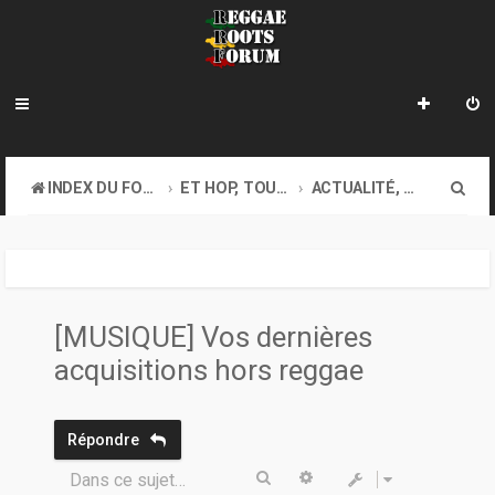
R
INDEX DU FORUM
ET HOP, TOUS AU COFFEE-SHOP. GOOD VIBES EXIGEES !
ACTUALITÉ, DIVERS...
e
c
h
e
[MUSIQUE] Vos dernières
r
acquisitions hors reggae
c
h
Répondre
e
Rechercher
Recherche avancée
Dans ce sujet…