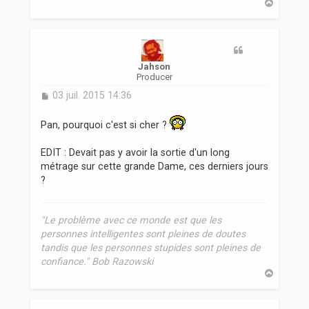
H
a
u
t
Jahson
Producer
M
03 juil. 2015 14:36
e
s
Pan, pourquoi c'est si cher ?
s
a
EDIT : Devait pas y avoir la sortie d'un long
g
e
métrage sur cette grande Dame, ces derniers jours
?
"Le problème avec ce monde est que les
personnes intelligentes sont pleines de doutes
tandis que les personnes stupides sont pleines de
confiance." Bob Razowski
H
a
u
t