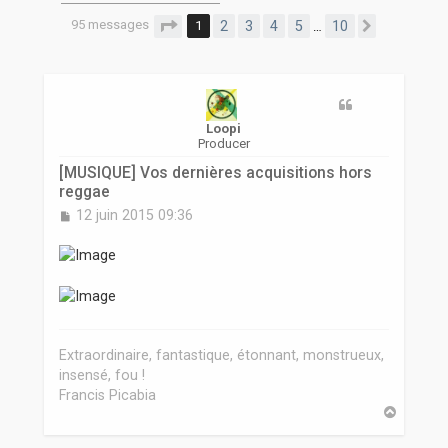
r
95 messages
Page
1
sur
10
1
2
3
4
5
10
…
Suivante
Loopi
Producer
[MUSIQUE] Vos dernières acquisitions hors
reggae
M
12 juin 2015 09:36
e
s
s
a
g
e
Extraordinaire, fantastique, étonnant, monstrueux,
insensé, fou !
Francis Picabia
H
a
u