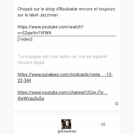
e
s
Choppé sur le shop d'Abubakar encore et toujours
s
sur le label Jazzman
a
g
https://www.youtube.com/watch?
e
v=S2qwVn1VfW4
[/video]
"La musique est mon autre vie, ma vie égoiste"
Vincent Segal
https://www.sunalpes.com/podcasts/repla ... -12-
23-344
https://www.youtube.com/channel/UCpyJTe ...
XwWvqu5u5g
H
a
u
t
gillouman