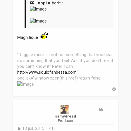
a
Loopi a écrit :
g
e
Magnifique
"Reggae music is not not something that you hear,
it's something that you feel. And if you don't feel it
you can't know it" Peter Tosh
http://www.soulofanbessa.com
"
onclick="window.open(this.href);return false;
H
a
u
t
samydread
Producer
M
13 juil. 2015 17:11