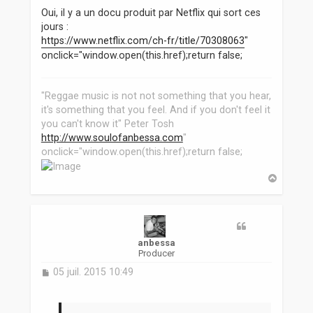
Oui, il y a un docu produit par Netflix qui sort ces
jours :
https://www.netflix.com/ch-fr/title/70308063
"
onclick="window.open(this.href);return false;
"Reggae music is not not something that you hear,
it's something that you feel. And if you don't feel it
you can't know it" Peter Tosh
http://www.soulofanbessa.com
"
onclick="window.open(this.href);return false;
H
a
u
t
anbessa
Producer
M
05 juil. 2015 10:49
e
s
s