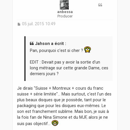
anbessa
Producer
M
05 juil. 2015 10:49
e
s
s
a
Jahson a écrit :
g
Pan, pourquoi c'est si cher ?
e
EDIT : Devait pas y avoir la sortie d'un
long métrage sur cette grande Dame, ces
derniers jours ?
Je dirais "Suisse + Montreux + cours du franc
suisse + série limitée"... Mais surtout, c'est l'un des
plus beaux disques que je possède, tant pour le
packaging que pour les disques eux-mêmes. Le
son est franchement sublime. Mais bon, je suis à
la fois fan de Nina Simone et du MJF, alors je ne
suis pas objectif...