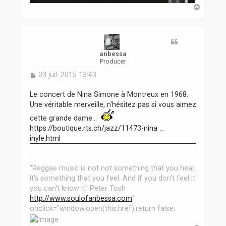
H
a
u
t
anbessa
Producer
M
03 juil. 2015 13:43
e
s
Le concert de Nina Simone à Montreux en 1968.
s
Une véritable merveille, n'hésitez pas si vous aimez
a
g
cette grande dame...
e
https://boutique.rts.ch/jazz/11473-nina ...
inyle.html
"Reggae music is not not something that you hear,
it's something that you feel. And if you don't feel it
you can't know it" Peter Tosh
http://www.soulofanbessa.com
"
onclick="window.open(this.href);return false;