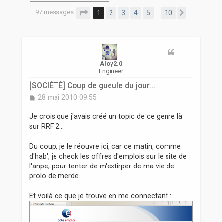
r
97 messages
Page
1
sur
10
1
2
3
4
5
10
…
Suivante
Aloy2.0
Engineer
[SOCIÉTÉ] Coup de gueule du jour...
M
28 mai 2010 09:55
e
s
Je crois que j'avais créé un topic de ce genre là
s
sur RRF 2...
a
g
Du coup, je le réouvre ici, car ce matin, comme
e
d'hab', je check les offres d'emplois sur le site de
l'anpe, pour tenter de m'extirper de ma vie de
prolo de merde...
Et voilà ce que je trouve en me connectant :