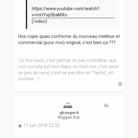
e
https://www.youtube.com/watch?
v=mUYsp5baMXo
[/video]
Une copie quasi conforme du morceau mielleux et
commercial (pour moi) original, c'est bien ça ???
"Le bon sens, c'est parfois ne pas considérer que
ceci ou cela est tout blanc ou tout noir, c'est avoir
un peu de recul, c'est ne pas être un "facho", en
somme ..."
H
a
u
t
gbougard
Reggae Star
M
11 juin 2018 22:32
e
s