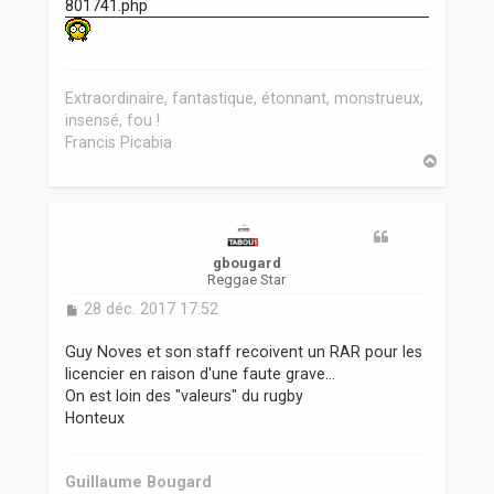
801741.php
a
g
e
Extraordinaire, fantastique, étonnant, monstrueux,
insensé, fou !
Francis Picabia
H
a
u
t
gbougard
Reggae Star
M
28 déc. 2017 17:52
e
s
Guy Noves et son staff recoivent un RAR pour les
s
licencier en raison d'une faute grave...
a
On est loin des "valeurs" du rugby
g
Honteux
e
Guillaume Bougard