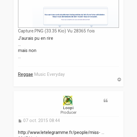
Capture.PNG (33.35 Kio) Vu 28365 fois
J'aurais pu en rire
...
mais non
...
Reggae
Music Everyday
H
a
u
t
Loopi
Producer
M
07 oct. 2015 08:44
e
s
http://www.letelegramme.fr/people/miss- ...
s