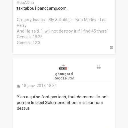
RubADub
taxitabou1.bandcamp.com
Gregory Isaacs - Sly & Robbie - Bob Marley - Lee
Perry
And He said, "I will not destroy it if I find 45 there”
Genesis 18:28
Genesis 12:3
H
a
u
t
gbougard
Reggae Star
M
18 janv. 2018 18:34
e
s
Y'en a qui se font pas iech, tout de meme: ils ont
s
pompe le label Solomonic et ont mis leur nom
a
dessus
g
e