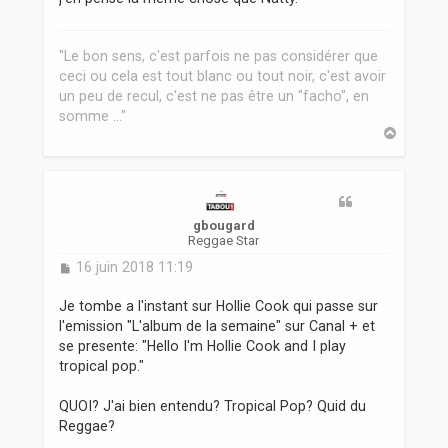
"Le bon sens, c'est parfois ne pas considérer que
ceci ou cela est tout blanc ou tout noir, c'est avoir
un peu de recul, c'est ne pas être un "facho", en
somme ..."
H
a
u
t
gbougard
Reggae Star
M
16 juin 2018 11:19
e
s
Je tombe a l'instant sur Hollie Cook qui passe sur
s
l'emission "L'album de la semaine" sur Canal + et
a
se presente: "Hello I'm Hollie Cook and I play
g
tropical pop."
e
QUOI? J'ai bien entendu? Tropical Pop? Quid du
Reggae?