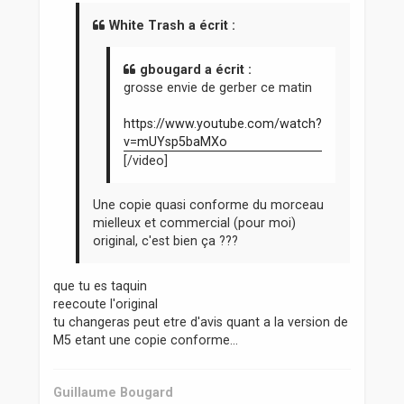
s
a
White Trash a écrit :
g
e
gbougard a écrit :
grosse envie de gerber ce matin
https://www.youtube.com/watch?
v=mUYsp5baMXo
[/video]
Une copie quasi conforme du morceau
mielleux et commercial (pour moi)
original, c'est bien ça ???
que tu es taquin
reecoute l'original
tu changeras peut etre d'avis quant a la version de
M5 etant une copie conforme...
Guillaume Bougard