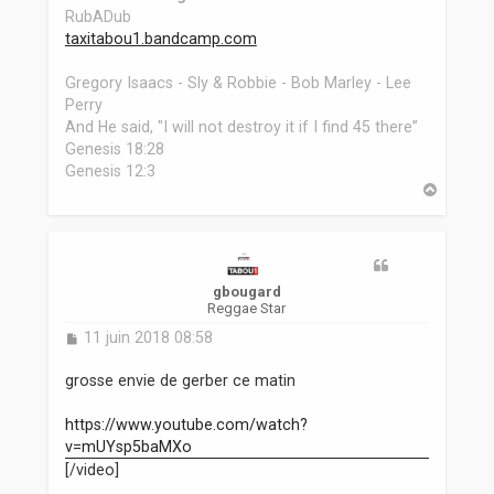
RubADub
taxitabou1.bandcamp.com
Gregory Isaacs - Sly & Robbie - Bob Marley - Lee
Perry
And He said, "I will not destroy it if I find 45 there”
Genesis 18:28
Genesis 12:3
H
a
u
t
gbougard
Reggae Star
M
11 juin 2018 08:58
e
s
grosse envie de gerber ce matin
s
a
https://www.youtube.com/watch?
g
v=mUYsp5baMXo
e
[/video]