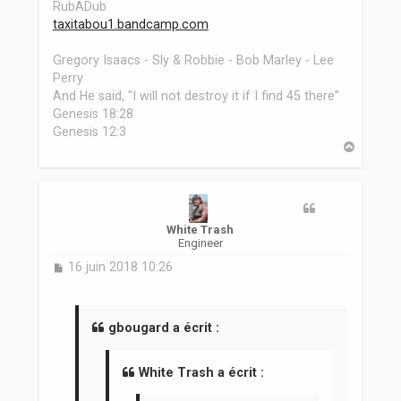
RubADub
taxitabou1.bandcamp.com
Gregory Isaacs - Sly & Robbie - Bob Marley - Lee
Perry
And He said, "I will not destroy it if I find 45 there”
Genesis 18:28
Genesis 12:3
H
a
u
t
White Trash
Engineer
M
16 juin 2018 10:26
e
s
s
a
gbougard a écrit :
g
e
White Trash a écrit :