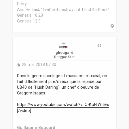
Perry
And He said, "I will not destroy it if I find 45 there”
Genesis 18:28
Genesis 12:3
H
a
u
t
gbougard
Reggae Star
M
28 mai 2018 07:30
e
s
Dans le genre sacrilege et massacre musical, on
s
fait difficilement pire/mieux que la reprise par
a
UB40 de "Hush Darling", un chef d'oeuvre de
g
Gregory Isaacs
e
https://www.youtube.com/watch?v=O-KoHlWI6Es
[/video]
Guillaume Bougard