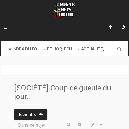
R
INDEX DU FORUM
ET HOP, TOUS AU COFFEE-SHOP. GOOD VIBES EXIGEES !
ACTUALITÉ, DIVERS...
e
c
h
e
[SOCIÉTÉ] Coup de gueule du
r
jour...
c
h
Répondre
e
Rechercher
Recherche avancée
Dans ce sujet…