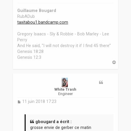
Guillaume Bougard
RubADub
taxitabou1.bandcamp.com
Gregory Isaacs - Sly & Robbie - Bob Marley - Lee
Perry
And He said, "I will not destroy it if I find 45 there”
Genesis 18:28
Genesis 12:3
H
a
u
t
White Trash
Engineer
M
11 juin 2018 17:23
e
s
s
a
gbougard a écrit :
g
grosse envie de gerber ce matin