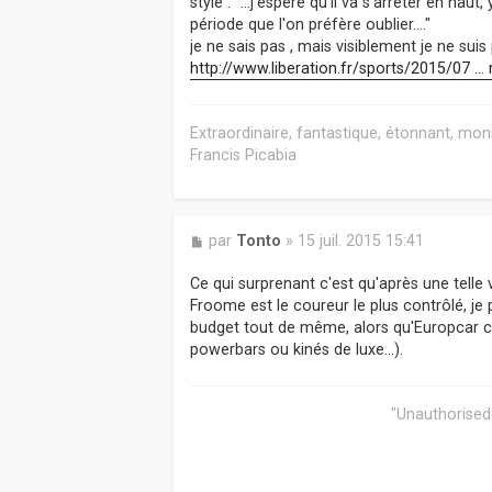
style : "...j'espère qu'il va s'arrèter en haut,
a
période que l'on préfère oublier...."
g
je ne sais pas , mais visiblement je ne suis
e
http://www.liberation.fr/sports/2015/07 .
Extraordinaire, fantastique, étonnant, mons
Francis Picabia
M
par
Tonto
»
15 juil. 2015 15:41
e
s
Ce qui surprenant c'est qu'après une telle vi
s
Froome est le coureur le plus contrôlé, je p
a
budget tout de même, alors qu'Europcar c'e
g
powerbars ou kinés de luxe...).
e
"Unauthorised 