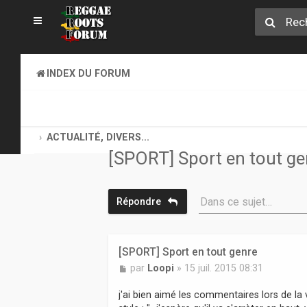
INDEX DU FORUM
ET HOP, TOUS AU COFFEE-SHOP. GOOD VIBES EXIGEES !
ACTUALITÉ, DIVERS...
[SPORT] Sport en tout ge
Dans ce sujet…
Répondre
[SPORT] Sport en tout genre
M
par
Loopi
»
15 juil. 2015 08:31
e
s
j'ai bien aimé les commentaires lors de la
s