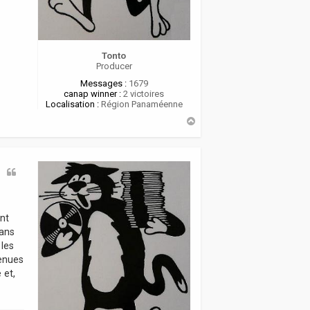
Tonto
Producer
Messages :
1679
canap winner :
2 victoires
Localisation :
Région Panaméenne
H
a
u
t
ant
Dans
 les
tenues
 et,