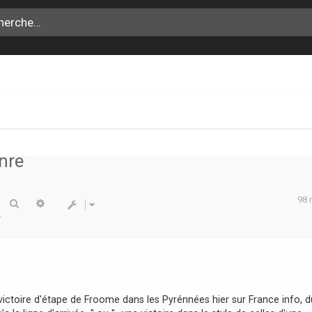
nre
98
Rechercher
Recherche avancée
 victoire d'étape de Froome dans les Pyrénnées hier sur France info, d