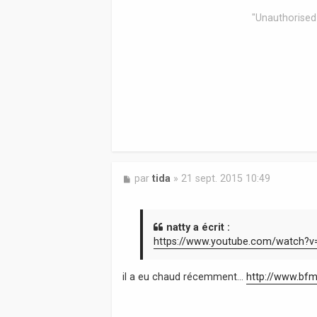
"Unauthorised 
M
par
tida
»
21 sept. 2015 10:49
e
s
s
a
natty a écrit :
g
https://www.youtube.com/watch?
e
il a eu chaud récemment...
http://www.bfm