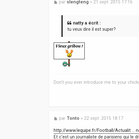
M
par
slengteng
»
21 sept. 2015 17:16
e
s
s
a
natty a écrit :
g
tu veux dire il est super?
e
Don't you ever introduce me to your chicks
M
par
Tonto
»
22 sept. 2015 18:17
e
s
http://www.lequipe.fr/Football/Actualit ...
s
Et c'est un journaliste de parisiens qui le dit 
a