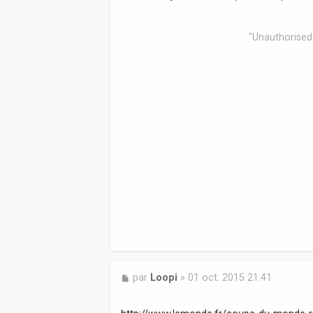
g
e
"Unauthorised 
M
par
Loopi
»
01 oct. 2015 21:41
e
s
s