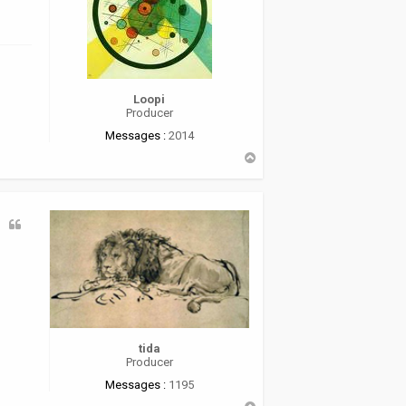
Loopi
Producer
Messages :
2014
H
a
u
t
tida
Producer
Messages :
1195
H