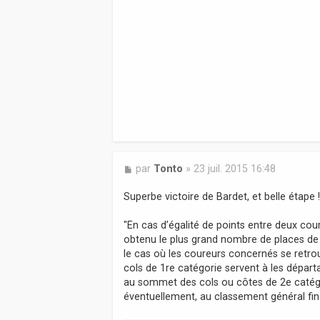
M
par
Tonto
»
23 juil. 2015 16:48
e
s
Superbe victoire de Bardet, et belle étape 
s
a
"En cas d’égalité de points entre deux cou
g
obtenu le plus grand nombre de places de
e
le cas où les coureurs concernés se retrou
cols de 1re catégorie servent à les départ
au sommet des cols ou côtes de 2e catégo
éventuellement, au classement général fin