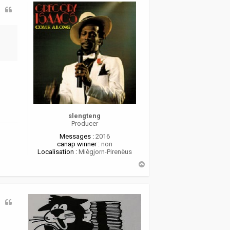
slengteng
Producer
Messages :
2016
canap winner :
non
Localisation :
Miègjorn-Pirenèus
H
a
u
t