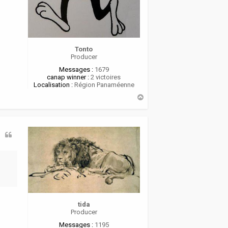
Tonto
Producer
Messages :
1679
canap winner :
2 victoires
Localisation :
Région Panaméenne
H
a
u
t
tida
Producer
Messages :
1195