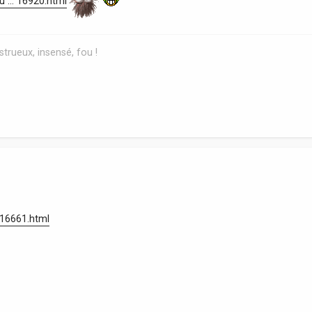
 ... 16920.html
trueux, insensé, fou !
. 16661.html