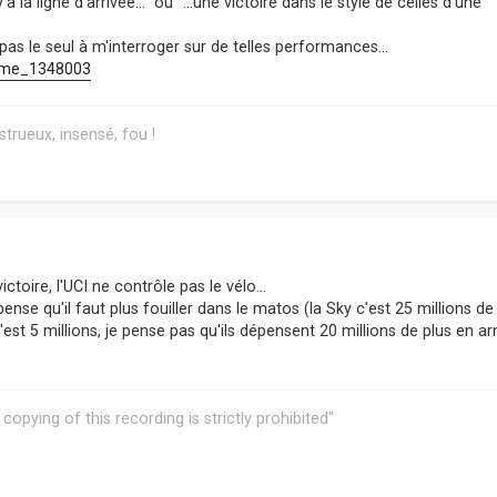
 y'a la ligne d'arrivée..." ou "...une victoire dans le style de celles d'une
 pas le seul à m'interroger sur de telles performances...
.. me_1348003
trueux, insensé, fou !
ctoire, l'UCI ne contrôle pas le vélo...
ense qu'il faut plus fouiller dans le matos (la Sky c'est 25 millions de
st 5 millions, je pense pas qu'ils dépensent 20 millions de plus en ar
copying of this recording is strictly prohibited"