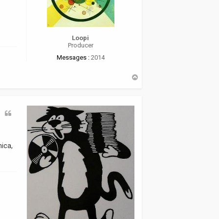
Loopi
Producer
Messages :
2014
H
a
u
t
nica,