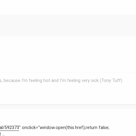
, because I'm feeling hot and I'm feeling very sick (Tony Tuff)
 nal/592373
" onclick="window.open(this.href);return false;
...