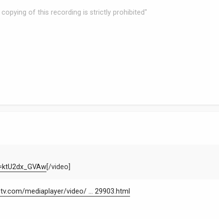
copying of this recording is strictly prohibited"
v=ktU2dx_GVAw
[/video]
tv.com/mediaplayer/video/ ... 29903.html