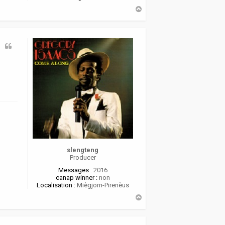
H
a
u
t
slengteng
Producer
Messages :
2016
canap winner :
non
Localisation :
Miègjorn-Pirenèus
H
a
u
t