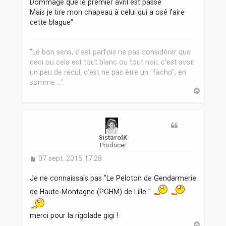
Dommage que le premier avril est passé
Mais je tire mon chapeau à celui qui a osé faire
cette blague"
"Le bon sens, c'est parfois ne pas considérer que
ceci ou cela est tout blanc ou tout noir, c'est avoir
un peu de recul, c'est ne pas être un "facho", en
somme ..."
H
a
u
t
SistarolK
Producer
M
07 sept. 2015 17:28
e
s
Je ne connaissais pas "Le Peloton de Gendarmerie
s
de Haute-Montagne (PGHM) de Lille "
a
g
e
merci pour la rigolade gigi !
H