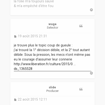
la folie m'a toujours sauvé
& m'a empêché d'être fou
H
a
u
t
wuga
Selector
M
19 août 2015 21:31
e
s
je trouve plus le topic coup de gueule :
s
j'ai trouvé la 1° décision débile, et la 2° tout autant
a
débile. Sous la pression, les mecs n'ont même pas
g
eu le courage d'assumer leur connerie
e
http://www.liberation.fr/culture/2015/0 ...
ds_1365528
H
a
u
t
slide
Producer
M
22 août 2015 12:11
e