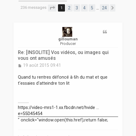
r
236 messages
Page
1
sur
24
1
2
3
4
5
24
…
Suivante
gillouman
Producer
Re: [INSOLITE] Vos vidéos, ou images qui
vous ont amusés
M
19 août 2015 09:41
e
s
Quand tu rentres défoncé à 6h du mat et que
s
t'essaies d'atteindre ton lit
a
g
e
............
https://video-mrs1-1.xx.fbcdn.net/hvide ...
e=55D45454
" onclick="window.open(this.href);return false;