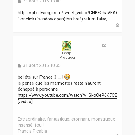
M
23 août 2015 13:40
e
s
https://pbs.twimg.com/tweet_video/CNBFQhaVEAAaokE.m
s
" onclick="window.open(this.href);return false;
a
H
g
a
e
u
t
Loopi
Producer
M
31 août 2015 10:35
e
s
bel été sur France 3 .... !
s
je pense que les marmottes rasta n'auront
a
échappé à personne..
g
https://www.youtube.com/watch?v=SkoOeP6K7CE
e
[/video]
Extraordinaire, fantastique, étonnant, monstrueux,
insensé, fou !
Francis Picabia