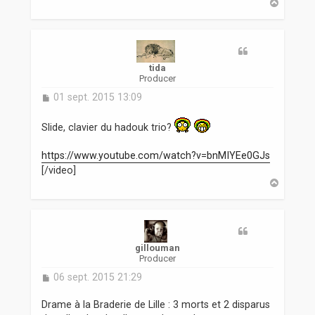
H
a
u
t
tida
Producer
M
01 sept. 2015 13:09
e
s
Slide, clavier du hadouk trio?
s
a
https://www.youtube.com/watch?v=bnMIYEe0GJs
g
e
[/video]
H
a
u
t
gillouman
Producer
M
06 sept. 2015 21:29
e
s
Drame à la Braderie de Lille : 3 morts et 2 disparus
s