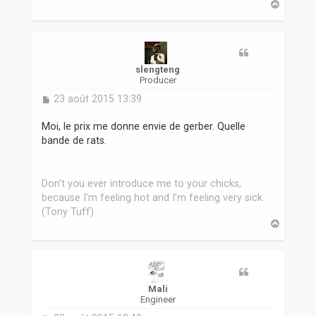
H
a
u
t
slengteng
Producer
M
23 août 2015 13:39
e
s
Moi, le prix me donne envie de gerber. Quelle
s
bande de rats.
a
g
e
Don't you ever introduce me to your chicks,
because I'm feeling hot and I'm feeling very sick
(Tony Tuff)
H
a
u
t
Mali
Engineer