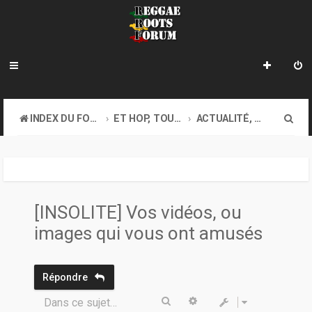
R
INDEX DU FORUM
ET HOP, TOUS AU COFFEE-SHOP. GOOD VIBES EXIGEES !
ACTUALITÉ, DIVERS...
e
c
h
e
[INSOLITE] Vos vidéos, ou
r
images qui vous ont amusés
c
h
Répondre
e
Rechercher
Recherche avancée
Dans ce sujet…