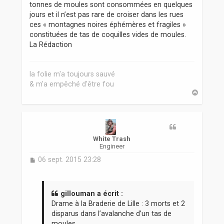
tonnes de moules sont consommées en quelques
jours et il n’est pas rare de croiser dans les rues
ces « montagnes noires éphémères et fragiles »
constituées de tas de coquilles vides de moules.
La Rédaction
la folie m'a toujours sauvé
& m'a empêché d'être fou
H
a
u
t
White Trash
Engineer
M
06 sept. 2015 23:28
e
s
s
a
gillouman a écrit :
g
Drame à la Braderie de Lille : 3 morts et 2
e
disparus dans l’avalanche d’un tas de
moules