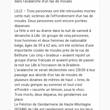
dans l’avalanche d’un tas de moules
a
g
LILLE – Trois personnes ont été retrouvées mortes
e
cette nuit, victimes de l’effondrement d’un tas de
moules. Deux personnes sont encore portées
disparues.
La fête a viré au drame dans la nuit de samedi à
dimanche à Lille. Un groupe de cinq personnes,
trois hommes et deux femmes de nationalité
belge, âgés de 59 à 62 ans, ont été victimes d’une
importante coulée de moules près de la rue de
Béthune. Les cinq « bradeux » avaient rejoint un
groupe d’amis français et avaient prévu de passer
la nuit sur Lille à l’occasion de la Braderie.
L’avalanche se serait déclenchée vers 23h30 à leur
passage aux abords d’un tas de moules de
plusieurs dizaines de mètres de haut. « Ivres, ils
ont voulu grimper au sommet et tout s’est
effondré » raconte un témoin, sous le choc.
Trois morts, deux disparus, les gendarmes sur
place
Le Peloton de Gendarmerie de Haute-Montagne
(PGHM) de Lille est rapidement arrivé sur les lieux.