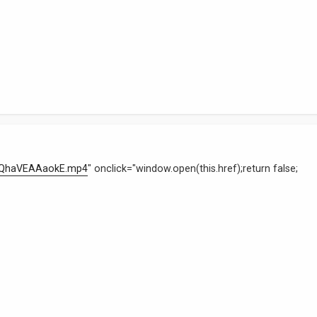
BFQhaVEAAaokE.mp4
" onclick="window.open(this.href);return false;