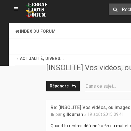
INDEX DU FORUM
ET HOP, TOUS AU COFFEE-SHOP. GOOD VIBES EXIGEES !
ACTUALITÉ, DIVERS...
[INSOLITE] Vos vidéos, 
Dans ce sujet…
Répondre
Re: [INSOLITE] Vos vidéos, ou image
M
par
gillouman
»
19 août 2015 09:41
e
s
Quand tu rentres défoncé à 6h du mat et qu
s