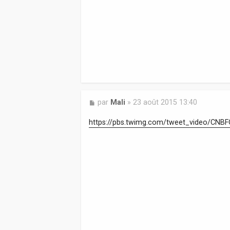
M
par
Mali
»
23 août 2015 13:40
e
s
https://pbs.twimg.com/tweet_video/CN
s
a
g
e