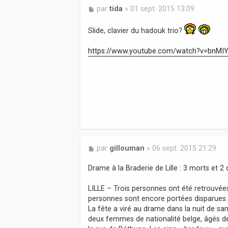
M
par
tida
»
01 sept. 2015 13:09
e
s
Slide, clavier du hadouk trio?
s
a
https://www.youtube.com/watch?v=bnMI
g
e
M
par
gillouman
»
06 sept. 2015 21:29
e
s
Drame à la Braderie de Lille : 3 morts et 
s
a
LILLE – Trois personnes ont été retrouvée
g
personnes sont encore portées disparues.
e
La fête a viré au drame dans la nuit de s
deux femmes de nationalité belge, âgés d