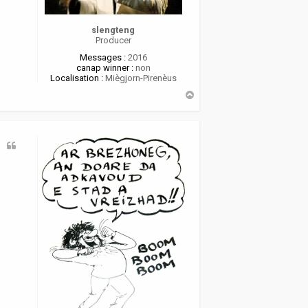
slengteng
Producer
Messages :
2016
canap winner :
non
Localisation :
Miègjorn-Pirenèus
H
a
u
t