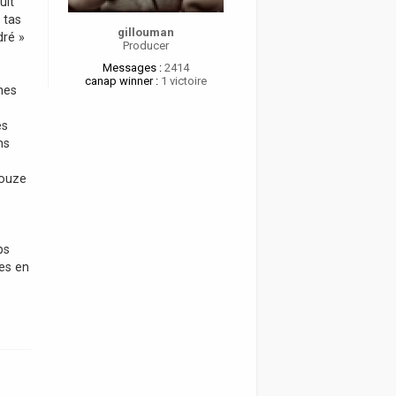
uit
 tas
gillouman
dré »
Producer
Messages :
2414
canap winner :
1 victoire
hes
es
ns
Douze
ps
es en