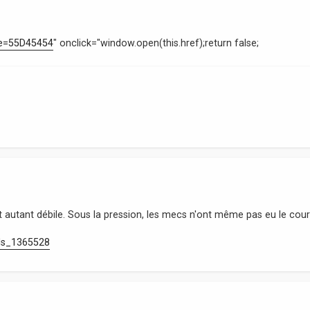
. e=55D45454
" onclick="window.open(this.href);return false;
 tout autant débile. Sous la pression, les mecs n'ont même pas eu le cou
. ds_1365528