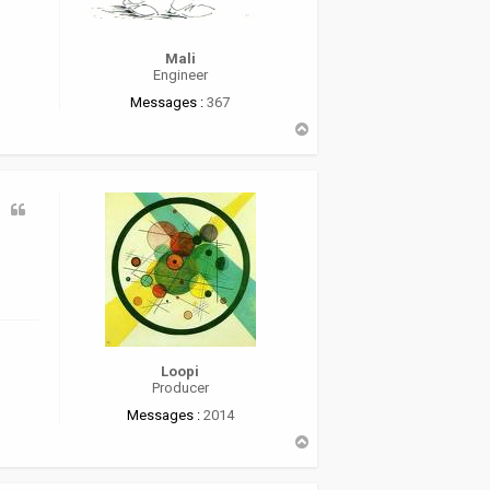
Mali
Engineer
Messages :
367
H
a
u
t
Loopi
Producer
Messages :
2014
H
a
u
t