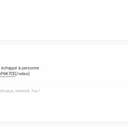
t échappé à personne..
OeP6K7CE
[/video]
trueux, insensé, fou !