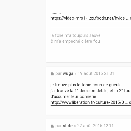
a
g
............
e
https://video-mrs1-1.xx.fbcdn.net/hvide ..
la folie m'a toujours sauvé
& m'a empêché d'être fou
M
par
wuga
»
19 août 2015 21:31
e
s
je trouve plus le topic coup de gueule :
s
j'ai trouvé la 1° décision débile, et la 2°
a
d'assumer leur connerie
g
http://www.liberation.fr/culture/2015/0 ..
e
M
par
slide
»
22 août 2015 12:11
e