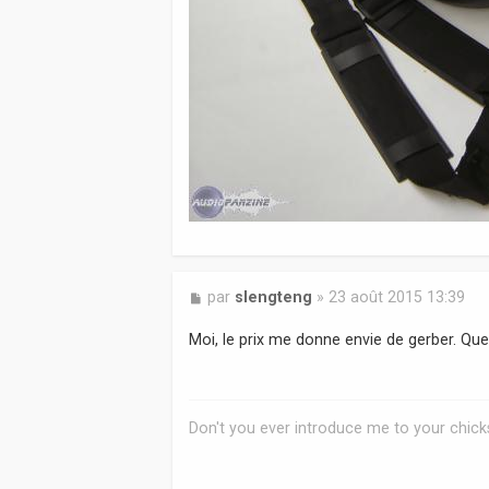
M
par
slengteng
»
23 août 2015 13:39
e
s
Moi, le prix me donne envie de gerber. Que
s
a
g
e
Don't you ever introduce me to your chicks