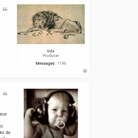
tida
Producer
Messages :
1195
H
a
u
t
Deux
et
rès de