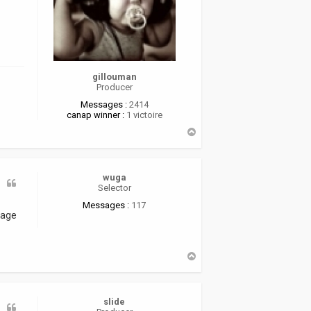
gillouman
Producer
Messages :
2414
canap winner :
1 victoire
H
a
u
t
wuga
Selector
Messages :
117
rage
H
a
u
t
slide