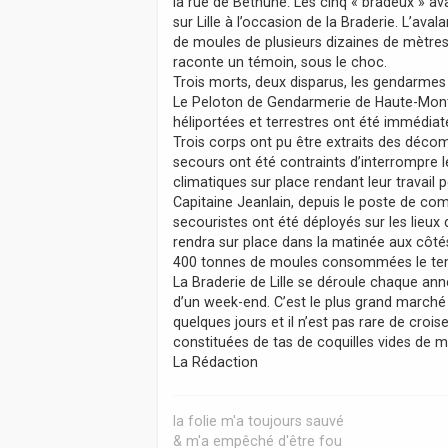
la rue de Béthune. Les cinq « bradeux » ava
sur Lille à l’occasion de la Braderie. L’av
de moules de plusieurs dizaines de mètres 
raconte un témoin, sous le choc.
Trois morts, deux disparus, les gendarmes
Le Peloton de Gendarmerie de Haute-Montag
héliportées et terrestres ont été immédia
Trois corps ont pu être extraits des déco
secours ont été contraints d’interrompre 
climatiques sur place rendant leur travail
Capitaine Jeanlain, depuis le poste de c
secouristes ont été déployés sur les lieux
rendra sur place dans la matinée aux côtés
400 tonnes de moules consommées le te
La Braderie de Lille se déroule chaque anné
d’un week-end. C’est le plus grand marc
quelques jours et il n’est pas rare de cro
constituées de tas de coquilles vides de m
La Rédaction
la folie m'a toujours sauvé
& m'a empêché d'être fou