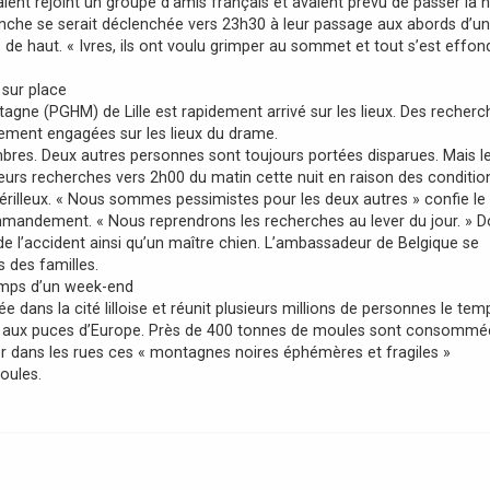
ient rejoint un groupe d’amis français et avaient prévu de passer la n
alanche se serait déclenchée vers 23h30 à leur passage aux abords d’un
de haut. « Ivres, ils ont voulu grimper au sommet et tout s’est effon
 sur place
ne (PGHM) de Lille est rapidement arrivé sur les lieux. Des recherc
tement engagées sur les lieux du drame.
mbres. Deux autres personnes sont toujours portées disparues. Mais l
leurs recherches vers 2h00 du matin cette nuit en raison des conditio
 périlleux. « Nous sommes pessimistes pour les deux autres » confie le
ommandement. « Nous reprendrons les recherches au lever du jour. » 
 de l’accident ainsi qu’un maître chien. L’ambassadeur de Belgique se
 des familles.
mps d’un week-end
e dans la cité lilloise et réunit plusieurs millions de personnes le tem
hé aux puces d’Europe. Près de 400 tonnes de moules sont consommé
iser dans les rues ces « montagnes noires éphémères et fragiles »
oules.