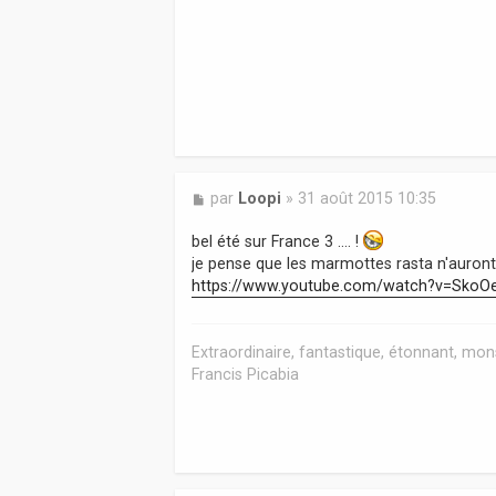
M
par
Loopi
»
31 août 2015 10:35
e
s
bel été sur France 3 .... !
s
je pense que les marmottes rasta n'auron
a
https://www.youtube.com/watch?v=Sko
g
e
Extraordinaire, fantastique, étonnant, mons
Francis Picabia