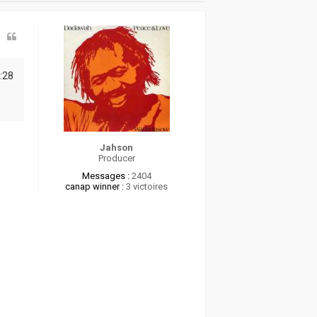
u
t
:28
Jahson
Producer
Messages :
2404
canap winner :
3 victoires