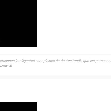
rsonnes intelligentes sont pleines de doutes tandis que les personne
Razowski