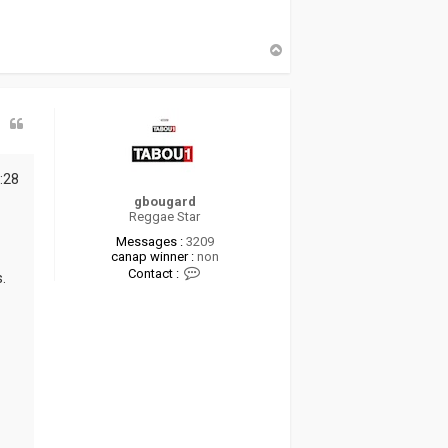
H
a
u
t
:28
gbougard
Reggae Star
Messages :
3209
canap winner :
non
C
Contact :
.
o
n
t
a
c
t
e
r
g
b
o