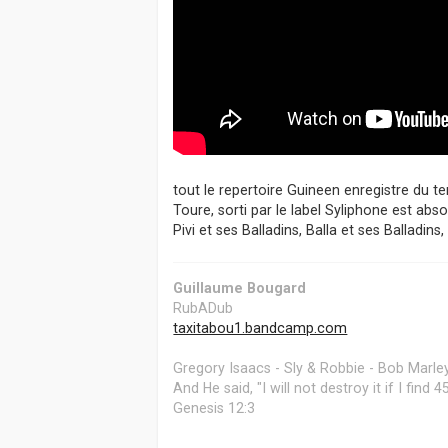
tout le repertoire Guineen enregistre du
Toure, sorti par le label Syliphone est ab
Pivi et ses Balladins, Balla et ses Balladins, 
Guillaume Bougard
RubADub
taxitabou1.bandcamp.com
Gregory Isaacs - Sly & Robbie - Bob Marley
And He said, "I will not destroy it if I find
Genesis 12:3