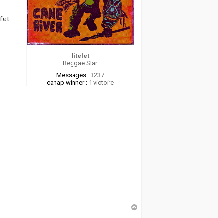
fet
litelet
Reggae Star
Messages :
3237
canap winner :
1 victoire
H
a