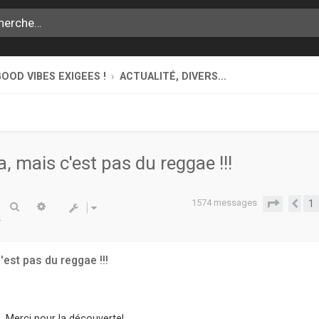
OOD VIBES EXIGEES !
ACTUALITÉ, DIVERS...
, mais c'est pas du reggae !!!
1574 messages
Page
15
1
Rechercher
Recherche avancée
Pr
'est pas du reggae !!!
 Merci pour la découverte!