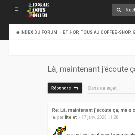
INDEX DU FORUM
ET HOP, TOUS AU COFFEE-SHOP. G
Là, maintenant j'écoute ça
Dans ce sujet…
Répondre
Re: Là, maintenant j'écoute ça, mais c
M
par
litelet
»
17 janv. 2026 11:28
e
s
s
sur un label hautement improbable.