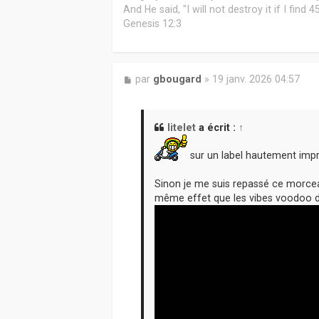
And He said, "I will not destroy it if I find
Genesis 12:3
M
par
gbougard
»
19 janv. 2026 04:57
e
s
s
a
litelet
a écrit :
↑
g
e
sur un label hautement impr
Sinon je me suis repassé ce morcea
même effet que les vibes voodoo de