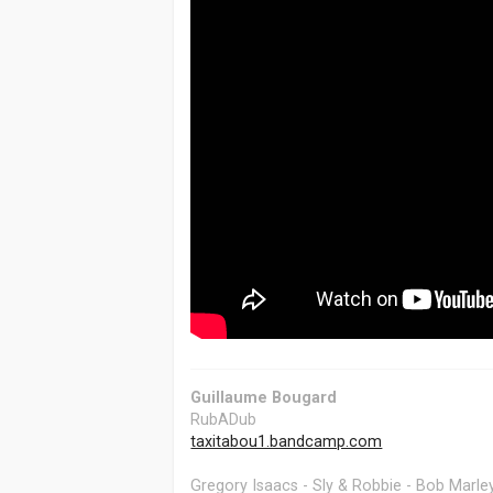
Guillaume Bougard
RubADub
taxitabou1.bandcamp.com
Gregory Isaacs - Sly & Robbie - Bob Marley