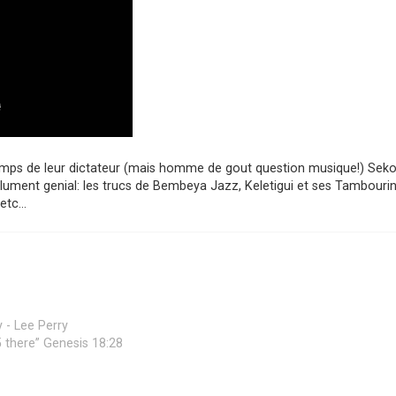
 temps de leur dictateur (mais homme de gout question musique!) Sek
solument genial: les trucs de Bembeya Jazz, Keletigui et ses Tambourin
etc...
 - Lee Perry
 45 there” Genesis 18:28