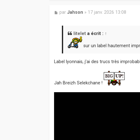
M
par
Jahson
»
17 janv. 2026 13:08
e
s
s
a
litelet
a écrit :
↑
g
e
sur un label hautement imp
Label lyonnais, j’ai des trucs très improbab
Jah Breizh Selekchane !