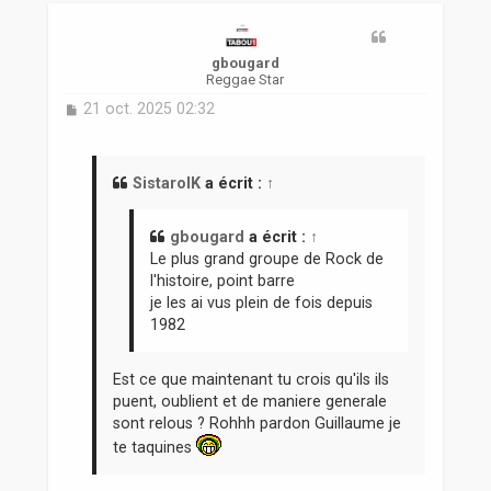
t
gbougard
Reggae Star
M
21 oct. 2025 02:32
e
s
s
a
SistarolK
a écrit :
↑
g
e
gbougard
a écrit :
↑
Le plus grand groupe de Rock de
l'histoire, point barre
je les ai vus plein de fois depuis
1982
Est ce que maintenant tu crois qu'ils ils
puent, oublient et de maniere generale
sont relous ? Rohhh pardon Guillaume je
te taquines