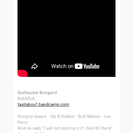
Guillaume Bougard
RubADub
taxitabou1.bandcamp.com
Gregory Isaacs - Sly & Robbie - Bob Marley - Lee
Perry
And He said, "I will not destroy it if I find 45 there”