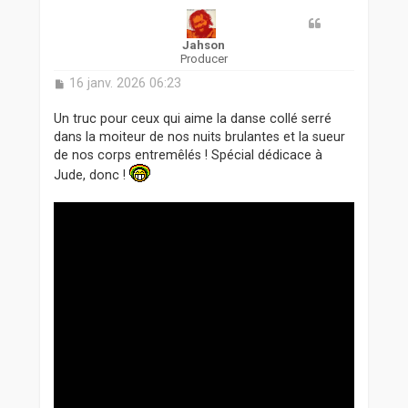
Jahson
Producer
M
16 janv. 2026 06:23
e
s
Un truc pour ceux qui aime la danse collé serré
s
dans la moiteur de nos nuits brulantes et la sueur
a
de nos corps entremêlés ! Spécial dédicace à
g
Jude, donc !
e