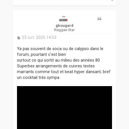
a
u
t
gbougard
Reggae Star
M
23 oct. 2025 14:53
e
s
Ya pas souvent de soca ou de calypso dans le
s
forum, pourtant c’est bien
a
surtout ce qui sortit au milieu des années 80
g
Superbes arrangements de cuivres textes
e
marrants comme tout et beat hyper dansant, bref
un cocktail très sympa