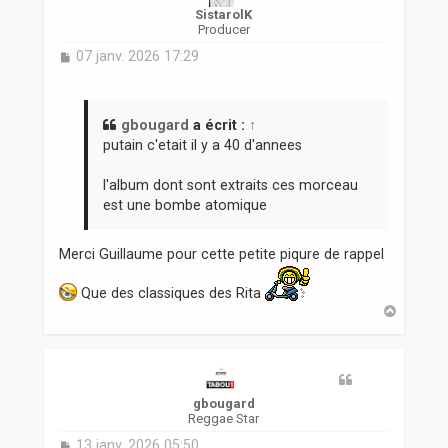
SistarolK
Producer
M
07 janv. 2026 17:29
e
s
s
a
gbougard
a écrit :
↑
g
putain c'etait il y a 40 d'annees
e
l'album dont sont extraits ces morceau
est une bombe atomique
Merci Guillaume pour cette petite piqure de rappel
Que des classiques des Rita
H
a
u
t
gbougard
Reggae Star
M
13 janv. 2026 05:50