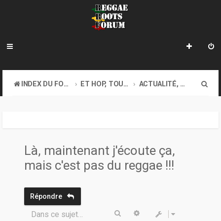
R
INDEX DU FORUM
ET HOP, TOUS AU COFFEE-SHOP. GOOD VIBES EXIGEES !
ACTUALITÉ, DIVERS...
e
c
h
e
Là, maintenant j'écoute ça,
r
mais c'est pas du reggae !!!
c
h
Répondre
e
Rechercher
Recherche avancée
Dans ce sujet…