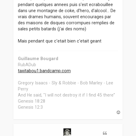
pendant quelques annees puis s'est ecrabouillee
dans une montagne de coke, d'hero, d'alcool... De
vrais drames humains, souvent encourages par
des maisons de disques corrompues remplies de
sales petits batards (j'ai des noms)
Mais pendant que c'etait bien c'etait geant
Guillaume Bougard
RubADub
taxitabou1.bandcamp.com
Gregory Isaacs - Sly & Robbie - Bob Marley - Lee
Perry
And He said, "I will not destroy it if I find 45 there”
Genesis 18:28
Genesis 12:3
H
a
u
t