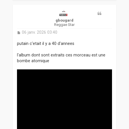
u
t
gbougard
Reggae Star
M
06 janv. 2026 03:40
e
s
putain c'etait il y a 40 d'annees
s
a
l'album dont sont extraits ces morceau est une
g
bombe atomique
e