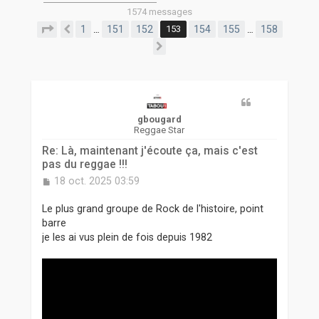
r
1574 messages
Page
153
sur
158
1
151
152
153
154
155
158
…
…
Précédente
Suivante
gbougard
Reggae Star
Re: Là, maintenant j'écoute ça, mais c'est
pas du reggae !!!
M
18 oct. 2025 03:59
e
s
Le plus grand groupe de Rock de l'histoire, point
s
barre
a
je les ai vus plein de fois depuis 1982
g
e