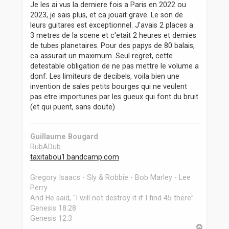
Je les ai vus la derniere fois a Paris en 2022 ou
2023, je sais plus, et ca jouait grave. Le son de
leurs guitares est exceptionnel. J'avais 2 places a
3 metres de la scene et c'etait 2 heures et demies
de tubes planetaires. Pour des papys de 80 balais,
ca assurait un maximum. Seul regret, cette
detestable obligation de ne pas mettre le volume a
donf. Les limiteurs de decibels, voila bien une
invention de sales petits bourges qui ne veulent
pas etre importunes par les gueux qui font du bruit
(et qui puent, sans doute)
Guillaume Bougard
RubADub
taxitabou1.bandcamp.com
Gregory Isaacs - Sly & Robbie - Bob Marley - Lee
Perry
And He said, "I will not destroy it if I find 45 there”
Genesis 18:28
Genesis 12:3
H