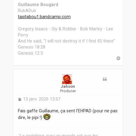
Guillaume Bougard
RubADub
taxitabou1.bandcamp.com
Gregory Isaacs - Sly & Robbie - Bob Marley - Lee
Perry
And He said, "I will not destroy it if I find 45 there”
Genesis 18:28
Genesis 12:3
H
a
u
t
Jahson
Producer
M
13 janv. 2026 13:57
e
s
Fais gaffe Guillaume, ça sent l’EHPAD (pour ne pas
s
dire, le pipi !)
a
g
e
"Le problème avec ce monde est que les