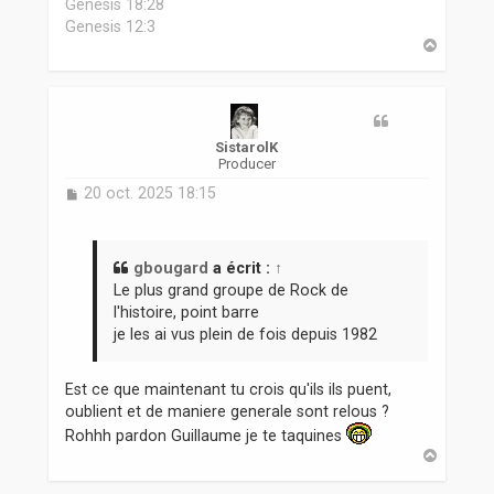
Genesis 18:28
Genesis 12:3
H
a
u
t
SistarolK
Producer
M
20 oct. 2025 18:15
e
s
s
a
gbougard
a écrit :
↑
g
Le plus grand groupe de Rock de
e
l'histoire, point barre
je les ai vus plein de fois depuis 1982
Est ce que maintenant tu crois qu'ils ils puent,
oublient et de maniere generale sont relous ?
Rohhh pardon Guillaume je te taquines
H
a
u