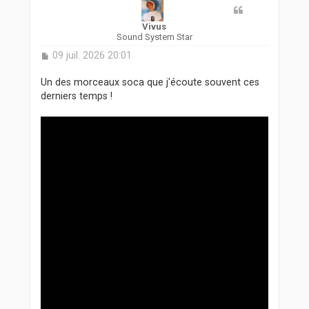
Vivus
Sound System Star
M
09 juil. 2026 20:01
e
s
Un des morceaux soca que j'écoute souvent ces
s
derniers temps !
a
g
e