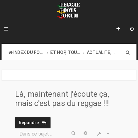
R
INDEX DU FORUM
ET HOP, TOUS AU COFFEE-SHOP. GOOD VIBES EXIGEES !
ACTUALITÉ, DIVERS...
e
c
h
e
Là, maintenant j'écoute ça,
r
mais c'est pas du reggae !!!
c
h
Répondre
e
Rechercher
Recherche avancée
Dans ce sujet…