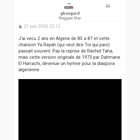
gbougard
Reggae Star
M
21 juin 2026 22:12
e
s
J'ai vecu 2 ans en Algerie de 85 a 87 et cette
s
chanson Ya Rayah (qui veut dire Toi qui pars)
a
passait souvent. Pas la reprise de Rachid Taha,
g
mais cette version originale de 1973 par Dahmane
e
El Harrachi, devenue un hymne pour la diaspora
algerienne