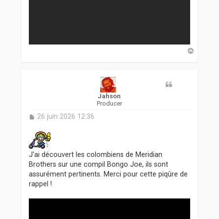
H
a
u
t
Jahson
Producer
M
26 juin 2026 12:36
e
s
s
a
J'ai découvert les colombiens de Meridian
g
Brothers sur une compil Bongo Joe, ils sont
e
assurément pertinents. Merci pour cette piqûre de
rappel !