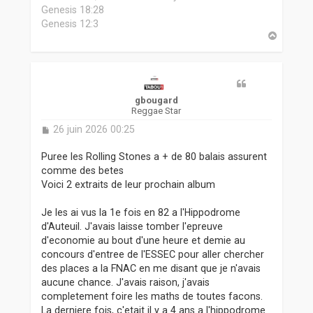
Genesis 18:28
Genesis 12:3
H
a
u
t
gbougard
Reggae Star
M
26 juin 2026 00:25
e
s
Puree les Rolling Stones a + de 80 balais assurent
s
comme des betes
a
Voici 2 extraits de leur prochain album
g
e
Je les ai vus la 1e fois en 82 a l'Hippodrome
d'Auteuil. J'avais laisse tomber l'epreuve
d'economie au bout d'une heure et demie au
concours d'entree de l'ESSEC pour aller chercher
des places a la FNAC en me disant que je n'avais
aucune chance. J'avais raison, j'avais
completement foire les maths de toutes facons.
La derniere fois, c'etait il y a 4 ans a l'hippodrome