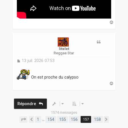
H
a
u
t
litelet
Reggae Star
M
13 juil. 2026 07:53
e
s
s
On est proche du calypso
a
H
g
a
e
u
t
Répondre
1574 messages
Page
157
sur
158
1
154
155
156
157
158
…
Précédente
Suivante