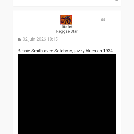
a
u
t
litelet
Reggae Star
M
02 juin 2026 18:15
e
s
Bessie Smith avec Satchmo, jazzy blues en 1934
s
a
g
e