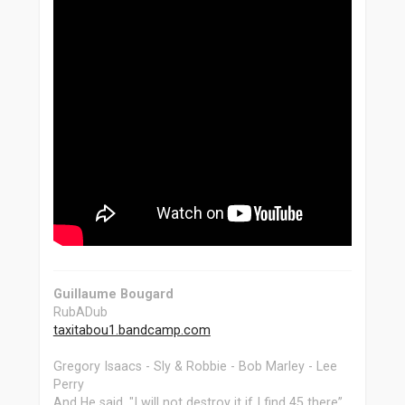
Guillaume Bougard
RubADub
taxitabou1.bandcamp.com
Gregory Isaacs - Sly & Robbie - Bob Marley - Lee
Perry
And He said, "I will not destroy it if I find 45 there”