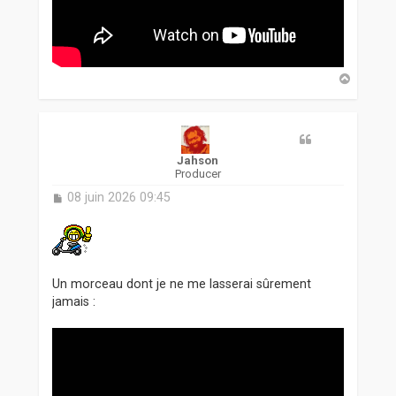
H
a
u
t
Jahson
Producer
M
08 juin 2026 09:45
e
s
s
a
g
Un morceau dont je ne me lasserai sûrement
e
jamais :