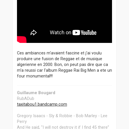
Ces ambiances m'avaient fascine et j'ai voulu
produire une fusion de Reggae et de musique
algerienne en 2000. Bon, on peut pas dire que ca
m'a reussi car l'album Reggae Rai Big Men a ete un
four monumental!!!
Guillaume Bougard
RubADub
taxitabou1.bandcamp.com
Gregory Isaacs - Sly & Robbie - Bob Marley - Lee
Perry
And He said, "I will not destroy it if I find 45 there”