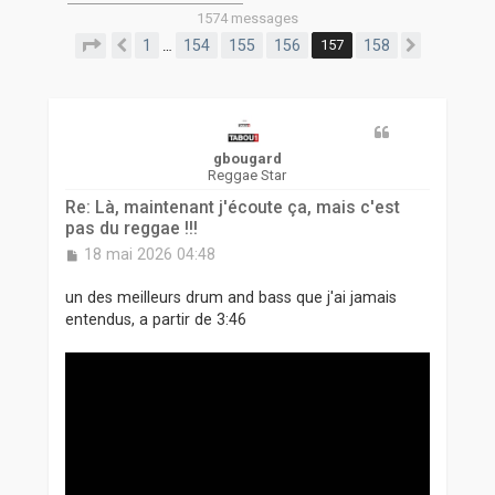
r
1574 messages
Page
157
sur
158
1
154
155
156
157
158
…
Précédente
Suivante
gbougard
Reggae Star
Re: Là, maintenant j'écoute ça, mais c'est
pas du reggae !!!
M
18 mai 2026 04:48
e
s
un des meilleurs drum and bass que j'ai jamais
s
entendus, a partir de 3:46
a
g
e