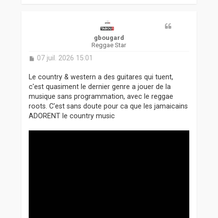
u
t
gbougard
Reggae Star
M
07 juil. 2026 15:01
e
s
Le country & western a des guitares qui tuent,
s
c'est quasiment le dernier genre a jouer de la
a
musique sans programmation, avec le reggae
g
roots. C'est sans doute pour ca que les jamaicains
e
ADORENT le country music