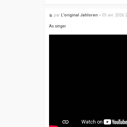
M
par
L'original Jahloren
»
05 avr. 2026 
e
s
As singer
s
a
g
e