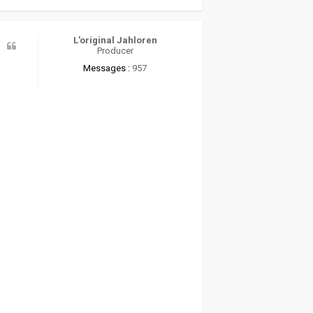
a
u
t
L'original Jahloren
Producer
Messages :
957