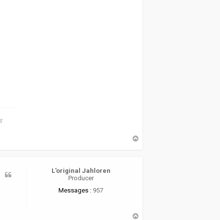
s
H
a
u
t
L'original Jahloren
Producer
Messages :
957
H