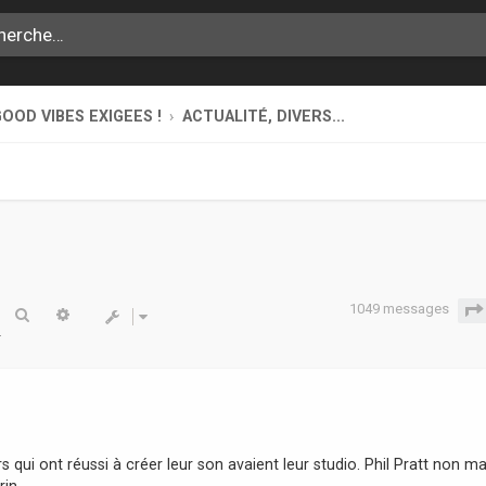
OOD VIBES EXIGEES !
ACTUALITÉ, DIVERS...
1049 messages
Rechercher
Recherche avancée
 qui ont réussi à créer leur son avaient leur studio. Phil Pratt non mai
rin.