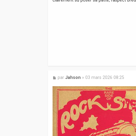
a
g
e
M
par
Jahson
»
03 mars 2026 08:25
e
s
s
a
g
e