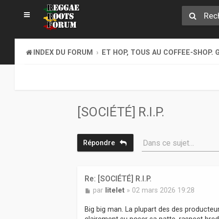
INDEX DU FORUM
ET HOP, TOUS AU COFFEE-SHOP. G
[SOCIÉTÉ] R.I.P.
Dans ce sujet…
Répondre
Re: [SOCIÉTÉ] R.I.P.
M
par
litelet
»
02 mars 2026 19:28
e
s
Big big man. La plupart des des producteurs
s
clairement su poser sa patte, raspect bred