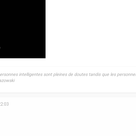
rsonnes intelligentes sont pleines de doutes tandis que les personne
Razowski
22:03