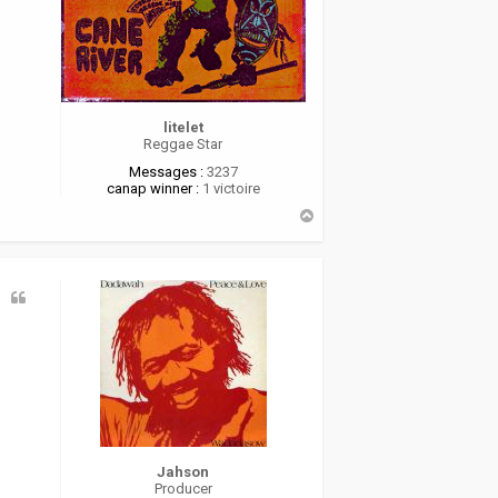
litelet
Reggae Star
Messages :
3237
canap winner :
1 victoire
H
a
u
t
Jahson
Producer