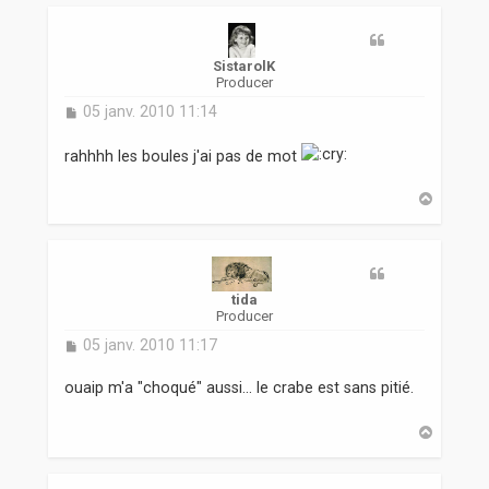
t
SistarolK
Producer
M
05 janv. 2010 11:14
e
s
rahhhh les boules j'ai pas de mot
s
a
H
g
a
e
u
t
tida
Producer
M
05 janv. 2010 11:17
e
s
ouaip m'a "choqué" aussi... le crabe est sans pitié.
s
a
H
g
a
e
u
t