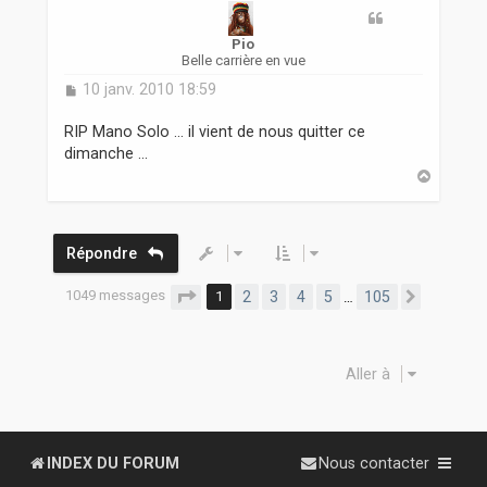
Pio
Belle carrière en vue
M
10 janv. 2010 18:59
e
s
RIP Mano Solo ... il vient de nous quitter ce
s
dimanche ...
a
H
g
a
e
u
t
Répondre
1049 messages
Page
1
sur
105
1
2
3
4
5
105
…
Suivant
Aller à
INDEX DU FORUM
Nous contacter