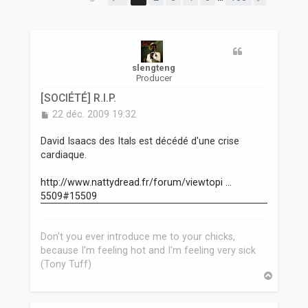
r
slengteng
Producer
[SOCIÉTÉ] R.I.P.
M
22 déc. 2009 19:32
e
s
David Isaacs des Itals est décédé d'une crise
s
cardiaque.
a
g
http://www.nattydread.fr/forum/viewtopi ...
e
5509#15509
Don't you ever introduce me to your chicks,
because I'm feeling hot and I'm feeling very sick
(Tony Tuff)
H
a
u
t