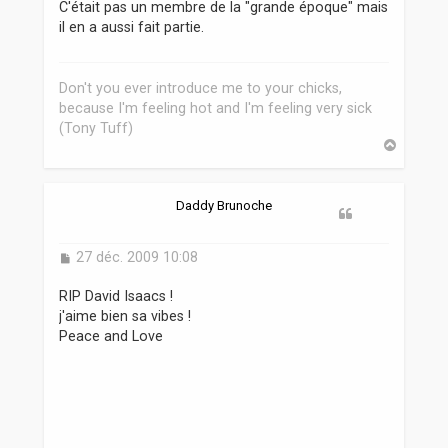
s
C'était pas un membre de la "grande époque" mais
s
il en a aussi fait partie.
a
g
e
Don't you ever introduce me to your chicks,
because I'm feeling hot and I'm feeling very sick
(Tony Tuff)
H
a
u
t
Daddy Brunoche
M
27 déc. 2009 10:08
e
s
RIP David Isaacs !
s
j'aime bien sa vibes !
a
Peace and Love
g
e