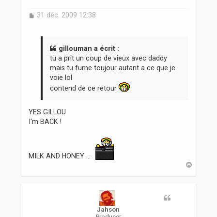
M
31 déc. 2009 12:38
e
s
s
a
gillouman a écrit :
g
tu a prit un coup de vieux avec daddy
e
mais tu fume toujour autant a ce que je
voie lol
contend de ce retour
YES GILLOU
I'm BACK !
MILK AND HONEY ...
H
a
u
t
Jahson
Producer