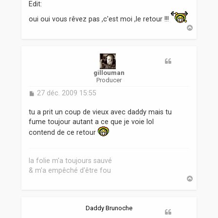
Edit:
oui oui vous rêvez pas ,c'est moi ,le retour !!!
H
a
u
t
gillouman
Producer
M
27 déc. 2009 15:55
e
s
tu a prit un coup de vieux avec daddy mais tu
s
fume toujour autant a ce que je voie lol
a
contend de ce retour
g
e
la folie m'a toujours sauvé
& m'a empêché d'être fou
H
a
u
t
Daddy Brunoche