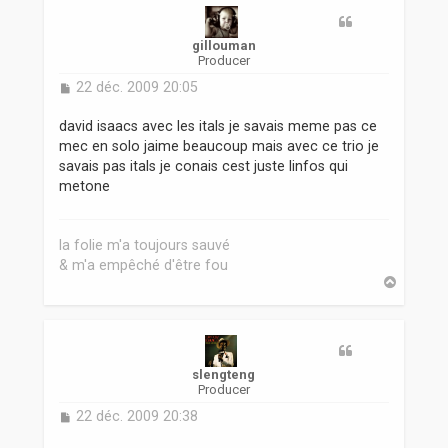
gillouman
Producer
M
22 déc. 2009 20:05
e
s
david isaacs avec les itals je savais meme pas ce
s
mec en solo jaime beaucoup mais avec ce trio je
a
savais pas itals je conais cest juste linfos qui
g
metone
e
la folie m'a toujours sauvé
& m'a empêché d'être fou
H
a
u
t
slengteng
Producer
M
22 déc. 2009 20:38
e