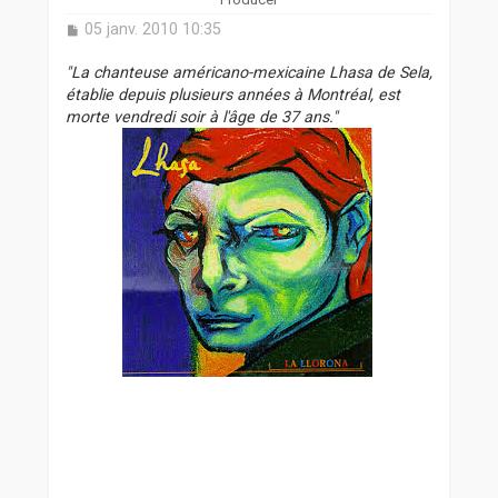
M
05 janv. 2010 10:35
e
s
"La chanteuse américano-mexicaine Lhasa de Sela,
s
établie depuis plusieurs années à Montréal, est
a
morte vendredi soir à l'âge de 37 ans."
g
e