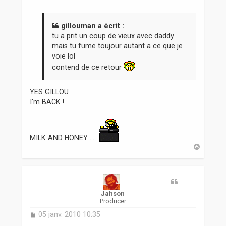
s
s
a
gillouman a écrit :
g
tu a prit un coup de vieux avec daddy
e
mais tu fume toujour autant a ce que je
voie lol
contend de ce retour
YES GILLOU
I'm BACK !
MILK AND HONEY ...
H
a
u
t
Jahson
Producer
M
05 janv. 2010 10:35
e