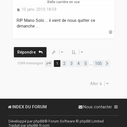
Belle carrière en vue
M
10 janv. 2010 18:59
e
s
RIP Mano Solo ... il vient de nous quitter ce
s
dimanche ...
a
H
g
a
e
u
t
Répondre
1049 messages
Page
1
sur
105
1
2
3
4
5
105
…
Suivant
Aller à
INDEX DU FORUM
Nous contacter
Développé par
phpBB
® Forum Software © phpBB Limited
Traduit par
phpBB-fr.com