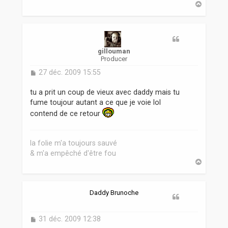
H
a
u
t
gillouman
Producer
M
27 déc. 2009 15:55
e
s
tu a prit un coup de vieux avec daddy mais tu
s
fume toujour autant a ce que je voie lol
a
contend de ce retour
g
e
la folie m'a toujours sauvé
& m'a empêché d'être fou
H
a
u
t
Daddy Brunoche
M
31 déc. 2009 12:38
e