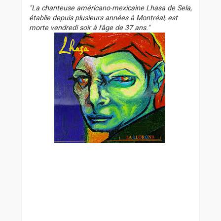
s
"La chanteuse américano-mexicaine Lhasa de Sela,
s
établie depuis plusieurs années à Montréal, est
a
morte vendredi soir à l'âge de 37 ans."
g
e