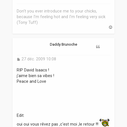
g
e
Don't you ever introduce me to your chicks,
because I'm feeling hot and I'm feeling very sick
(Tony Tuff)
H
a
u
t
Daddy Brunoche
M
27 déc. 2009 10:08
e
s
RIP David Isaacs !
s
j'aime bien sa vibes !
a
Peace and Love
g
e
Edit:
oui oui vous rêvez pas ,c'est moi ,le retour !!!