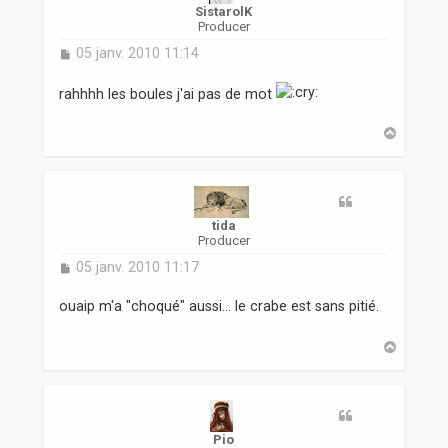
SistarolK
Producer
M
05 janv. 2010 11:14
e
s
rahhhh les boules j'ai pas de mot
s
a
H
g
a
e
u
t
tida
Producer
M
05 janv. 2010 11:17
e
s
ouaip m'a "choqué" aussi... le crabe est sans pitié.
s
a
H
g
a
e
u
t
Pio