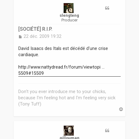
r
slengteng
Producer
[SOCIÉTÉ] R.I.P.
M
22 déc. 2009 19:32
e
s
David Isaacs des Itals est décédé d'une crise
s
cardiaque.
a
g
http://www.nattydread.fr/forum/viewtopi ...
e
5509#15509
Don't you ever introduce me to your chicks,
because I'm feeling hot and I'm feeling very sick
(Tony Tuff)
H
a
u
t
gillouman