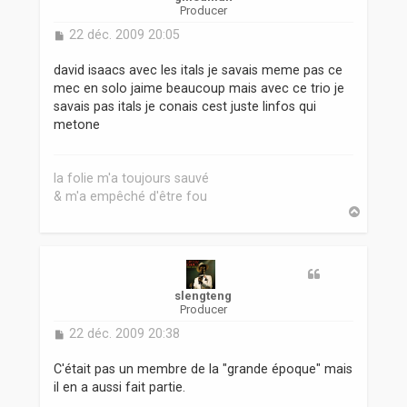
Producer
M
22 déc. 2009 20:05
e
s
david isaacs avec les itals je savais meme pas ce
s
mec en solo jaime beaucoup mais avec ce trio je
a
savais pas itals je conais cest juste linfos qui
g
metone
e
la folie m'a toujours sauvé
& m'a empêché d'être fou
H
a
u
t
slengteng
Producer
M
22 déc. 2009 20:38
e
s
C'était pas un membre de la "grande époque" mais
s
il en a aussi fait partie.
a