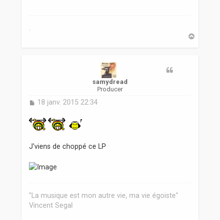
a
g
e
.
H
a
u
t
samydread
Producer
M
18 janv. 2015 22:34
e
s
s
a
g
J'viens de choppé ce LP
e
"La musique est mon autre vie, ma vie égoiste"
Vincent Segal