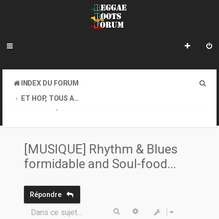
R
INDEX DU FORUM
e
ET HOP, TOUS AU COFFEE-SHOP. GOOD VIBES EXIGEES !
c
ACTUALITÉ, DIVERS...
h
e
[MUSIQUE] Rhythm & Blues
r
formidable and Soul-food...
c
h
Répondre
e
Rechercher
Recherche avancée
Dans ce sujet…