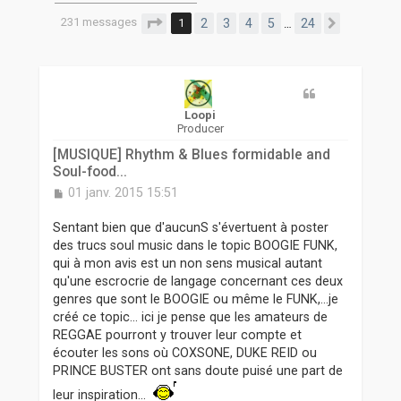
r
231 messages
Page
1
sur
24
1
2
3
4
5
24
…
Suivante
Loopi
Producer
[MUSIQUE] Rhythm & Blues formidable and
Soul-food...
M
01 janv. 2015 15:51
e
s
Sentant bien que d'aucunS s'évertuent à poster
s
des trucs soul music dans le topic BOOGIE FUNK,
a
qui à mon avis est un non sens musical autant
g
qu'une escrocrie de langage concernant ces deux
e
genres que sont le BOOGIE ou même le FUNK,...je
créé ce topic... ici je pense que les amateurs de
REGGAE pourront y trouver leur compte et
écouter les sons où COXSONE, DUKE REID ou
PRINCE BUSTER ont sans doute puisé une part de
leur inspiration...