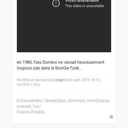
en 1980, Fats Domino ne versait heureusement
toujours pas dans le BooGie Funk...
Modifié en dernier par
Loopi
le 05 sept. 2016 18:13,
modifié 1 fois.
Extraordinaire, fantastique, étonnant, monstrueux,
insensé, fou !
Francis Picabia
H
a
u