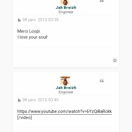
Jah Breizh
Engineer
M
08 janv. 2015 03:30
e
s
Merci Loopi.
s
I love your soul!
a
g
e
.
H
a
u
t
Jah Breizh
Engineer
M
08 janv. 2015 03:45
e
s
https://www.youtube.com/watch?v=6YzQi8aRckk
s
[/video]
a
g
e