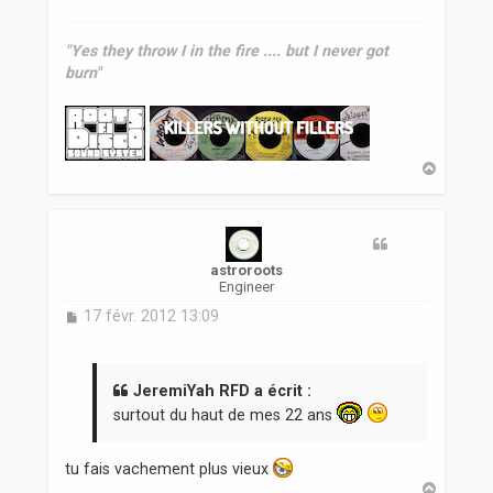
"Yes they throw I in the fire .... but I never got
burn"
H
a
u
t
astroroots
Engineer
M
17 févr. 2012 13:09
e
s
s
a
JeremiYah RFD a écrit :
g
surtout du haut de mes 22 ans
e
tu fais vachement plus vieux
H