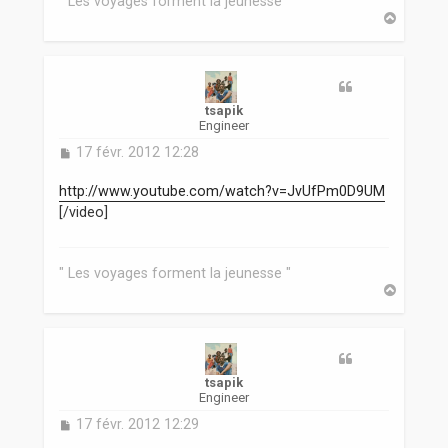
" Les voyages forment la jeunesse "
H
a
u
t
tsapik
Engineer
M
17 févr. 2012 12:28
e
s
http://www.youtube.com/watch?v=JvUfPm0D9UM
s
[/video]
a
g
e
" Les voyages forment la jeunesse "
H
a
u
t
tsapik
Engineer
M
17 févr. 2012 12:29
e