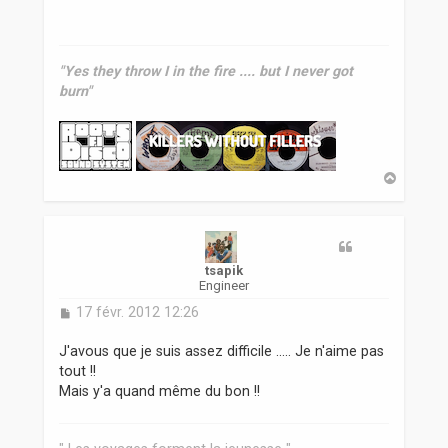
s
a
g
e
"Yes they throw I in the fire .... but I never got
burn"
H
a
u
t
tsapik
Engineer
M
17 févr. 2012 12:26
e
s
J'avous que je suis assez difficile ..... Je n'aime pas
s
tout !!
a
Mais y'a quand même du bon !!
g
e