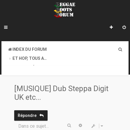
R
INDEX DU FORUM
e
ET HOP, TOUS AU COFFEE-SHOP. GOOD VIBES EXIGEES !
c
ACTUALITÉ, DIVERS...
h
e
[MUSIQUE] Dub Steppa Digit
r
UK etc...
c
h
Répondre
e
Rechercher
Recherche avancée
Dans ce sujet…