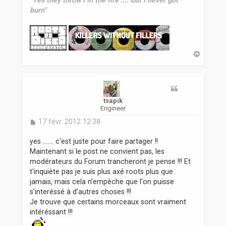
"Yes they throw I in the fire .... but I never got
burn"
H
a
u
t
tsapik
Engineer
M
17 févr. 2012 12:38
e
s
yes ....... c'est juste pour faire partager !!
s
Maintenant si le post ne convient pas, les
a
modérateurs du Forum trancheront je pense !!! Et
g
t'inquiète pas je suis plus axé roots plus que
e
jamais, mais cela n'empèche que l'on puisse
s'interéssé à d'autres choses !!!
Je trouve que certains morceaux sont vraiment
intéréssant !!!