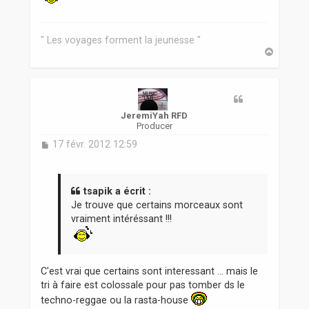
" Les voyages forment la jeunesse "
H
a
u
t
JeremiYah RFD
Producer
M
17 févr. 2012 12:59
e
s
s
a
tsapik a écrit :
g
Je trouve que certains morceaux sont
e
vraiment intéréssant !!!
C'est vrai que certains sont interessant ... mais le
tri à faire est colossale pour pas tomber ds le
techno-reggae ou la rasta-house