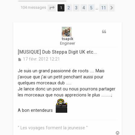
r
104 messages
Page
1
sur
11
1
2
3
4
5
11
…
Suivante
tsapik
Engineer
[MUSIQUE] Dub Steppa Digit UK etc...
M
17 févr. 2012 12:21
e
s
Je suis un grand passionné de roots ..... Mais
s
j'avoue que j'ai un petit penchant aussi pour
a
quelques morceaux dub ......
g
Je lance donc un post ou nous pourrons partager
e
les morceaux que nous apprecions le plus ...........;
A bon entendeurs
" Les voyages forment la jeunesse "
H