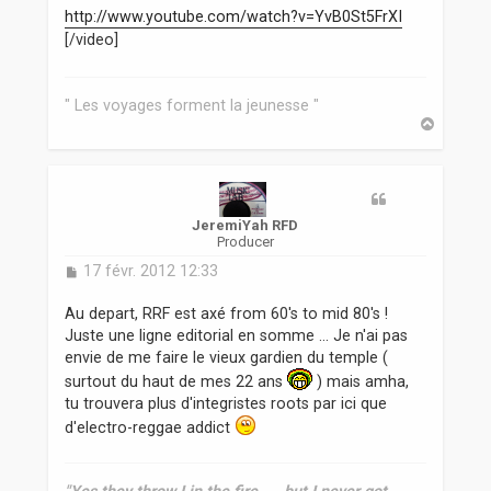
s
http://www.youtube.com/watch?v=YvB0St5FrXI
s
[/video]
a
g
e
" Les voyages forment la jeunesse "
H
a
u
t
JeremiYah RFD
Producer
M
17 févr. 2012 12:33
e
s
Au depart, RRF est axé from 60's to mid 80's !
s
Juste une ligne editorial en somme ... Je n'ai pas
a
envie de me faire le vieux gardien du temple (
g
surtout du haut de mes 22 ans
e
) mais amha,
tu trouvera plus d'integristes roots par ici que
d'electro-reggae addict