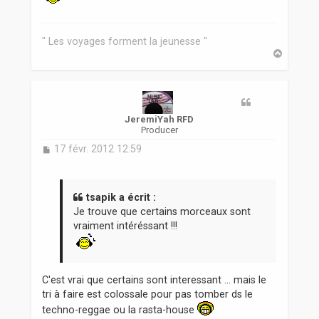
" Les voyages forment la jeunesse "
H
a
u
t
JeremiYah RFD
Producer
M
17 févr. 2012 12:59
e
s
s
a
tsapik a écrit :
g
Je trouve que certains morceaux sont
e
vraiment intéréssant !!!
C'est vrai que certains sont interessant ... mais le
tri à faire est colossale pour pas tomber ds le
techno-reggae ou la rasta-house