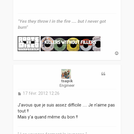
s
a
g
e
"Yes they throw I in the fire .... but I never got
burn"
H
a
u
t
tsapik
Engineer
M
17 févr. 2012 12:26
e
s
J'avous que je suis assez difficile ..... Je n'aime pas
s
tout !!
a
Mais y'a quand même du bon !!
g
e