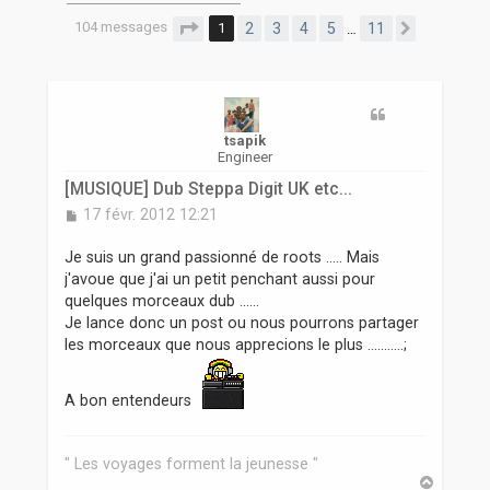
r
104 messages
Page
1
sur
11
1
2
3
4
5
11
…
Suivante
tsapik
Engineer
[MUSIQUE] Dub Steppa Digit UK etc...
M
17 févr. 2012 12:21
e
s
Je suis un grand passionné de roots ..... Mais
s
j'avoue que j'ai un petit penchant aussi pour
a
quelques morceaux dub ......
g
Je lance donc un post ou nous pourrons partager
e
les morceaux que nous apprecions le plus ...........;
A bon entendeurs
" Les voyages forment la jeunesse "
H