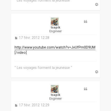
" Les voyages forment la jeunesse "
H
a
u
t
tsapik
Engineer
M
17 févr. 2012 12:28
e
s
http://www.youtube.com/watch?v=JvUfPm0D9UM
s
[/video]
a
g
e
" Les voyages forment la jeunesse "
H
a
u
t
tsapik
Engineer
M
17 févr. 2012 12:29
e