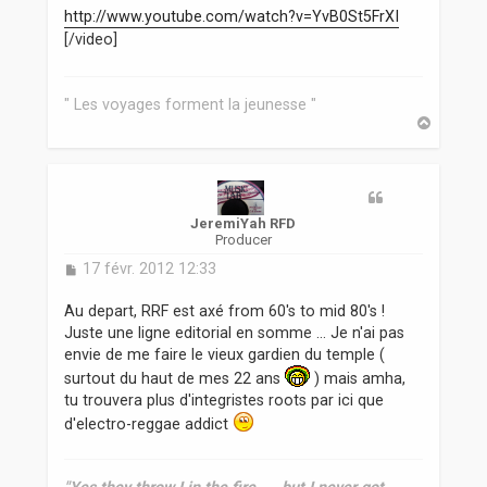
s
http://www.youtube.com/watch?v=YvB0St5FrXI
s
[/video]
a
g
e
" Les voyages forment la jeunesse "
H
a
u
t
JeremiYah RFD
Producer
M
17 févr. 2012 12:33
e
s
Au depart, RRF est axé from 60's to mid 80's !
s
Juste une ligne editorial en somme ... Je n'ai pas
a
envie de me faire le vieux gardien du temple (
g
surtout du haut de mes 22 ans
e
) mais amha,
tu trouvera plus d'integristes roots par ici que
d'electro-reggae addict