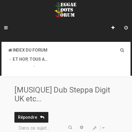
R
INDEX DU FORUM
e
ET HOP, TOUS AU COFFEE-SHOP. GOOD VIBES EXIGEES !
c
ACTUALITÉ, DIVERS...
h
e
[MUSIQUE] Dub Steppa Digit
r
UK etc...
c
h
Répondre
e
Rechercher
Recherche avancée
Dans ce sujet…