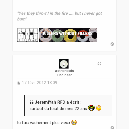
"Yes they throw I in the fire .... but I never got
burn"
H
a
u
t
astroroots
Engineer
M
17 févr. 2012 13:09
e
s
s
a
JeremiYah RFD a écrit :
g
surtout du haut de mes 22 ans
e
tu fais vachement plus vieux
H