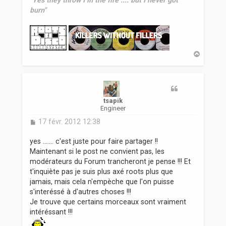
"Yes they throw I in the fire .... but I never got
burn"
H
a
u
t
tsapik
Engineer
M
17 févr. 2012 12:38
e
s
yes ....... c'est juste pour faire partager !!
s
Maintenant si le post ne convient pas, les
a
modérateurs du Forum trancheront je pense !!! Et
g
t'inquiète pas je suis plus axé roots plus que
e
jamais, mais cela n'empèche que l'on puisse
s'interéssé à d'autres choses !!!
Je trouve que certains morceaux sont vraiment
intéréssant !!!