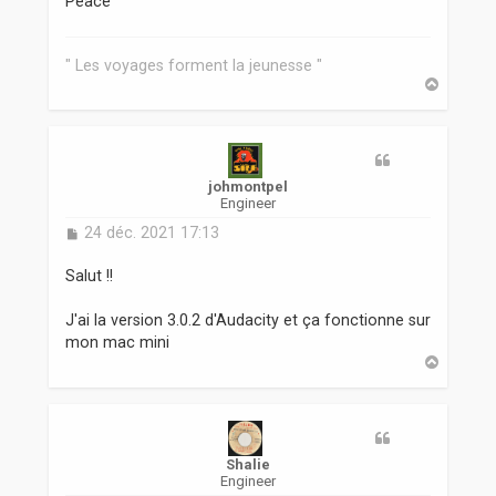
Peace
" Les voyages forment la jeunesse "
H
a
u
t
johmontpel
Engineer
M
24 déc. 2021 17:13
e
s
Salut !!
s
a
J'ai la version 3.0.2 d'Audacity et ça fonctionne sur
g
mon mac mini
e
H
a
u
t
Shalie
Engineer