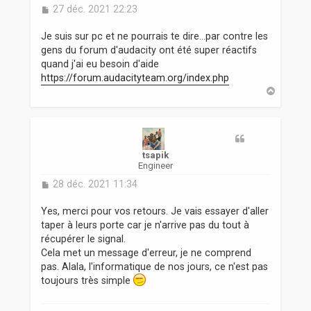
M
27 déc. 2021 22:23
e
s
Je suis sur pc et ne pourrais te dire...par contre les
s
gens du forum d'audacity ont été super réactifs
a
quand j'ai eu besoin d'aide
g
https://forum.audacityteam.org/index.php
e
H
a
u
t
tsapik
Engineer
M
28 déc. 2021 11:34
e
s
Yes, merci pour vos retours. Je vais essayer d'aller
s
taper à leurs porte car je n'arrive pas du tout à
a
récupérer le signal.
g
Cela met un message d'erreur, je ne comprend
e
pas. Alala, l'informatique de nos jours, ce n'est pas
toujours très simple