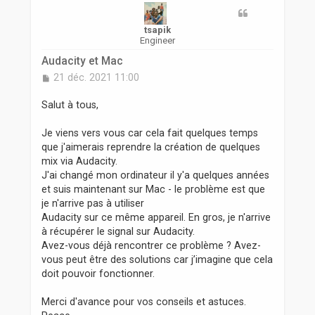
r
tsapik
Engineer
Audacity et Mac
M
21 déc. 2021 11:00
e
s
Salut à tous,
s
a
Je viens vers vous car cela fait quelques temps
g
que j'aimerais reprendre la création de quelques
e
mix via Audacity.
J'ai changé mon ordinateur il y'a quelques années
et suis maintenant sur Mac - le problème est que
je n'arrive pas à utiliser
Audacity sur ce même appareil. En gros, je n'arrive
à récupérer le signal sur Audacity.
Avez-vous déjà rencontrer ce problème ? Avez-
vous peut être des solutions car j’imagine que cela
doit pouvoir fonctionner.
Merci d'avance pour vos conseils et astuces.