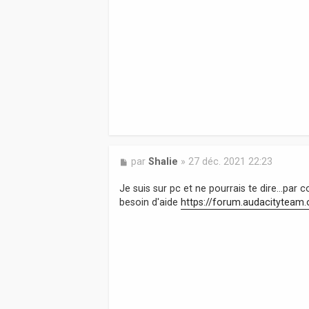
M
par
Shalie
»
27 déc. 2021 22:23
e
s
Je suis sur pc et ne pourrais te dire...par
s
besoin d'aide
https://forum.audacityteam.
a
g
e