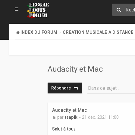
INDEX DU FORUM
CREATION MUSICALE A DISTANCE
Audacity et Mac
Dans ce sujet…
Répondre
Audacity et Mac
M
par
tsapik
»
21 déc. 2021 11:00
e
s
Salut à tous,
s