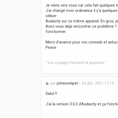
a
Je viens vers vous car cela fait quelques 
g
J'ai changé mon ordinateur il y'a quelques
e
utiliser
Audacity sur ce même appareil. En gros, je 
Avez-vous déjà rencontrer ce problème ? A
fonctionner.
Merci d'avance pour vos conseils et astuc
Peace
" Les voyages forment la jeunesse "
M
par
johmontpel
»
24 déc. 2021 17:13
e
s
Salut !!
s
a
J'ai la version 3.0.2 d'Audacity et ça fon
g
e