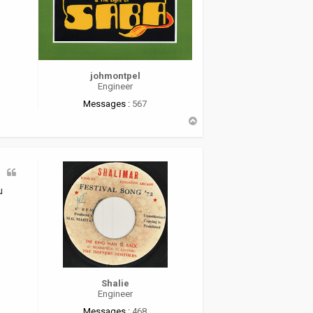
johmontpel
Engineer
Messages :
567
H
a
u
t
u
Shalie
Engineer
Messages :
468