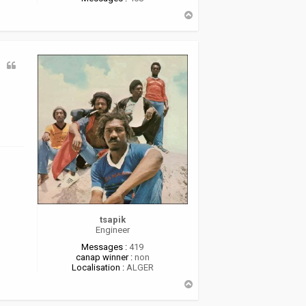
H
a
u
t
tsapik
Engineer
Messages :
419
canap winner :
non
Localisation :
ALGER
H
a
u