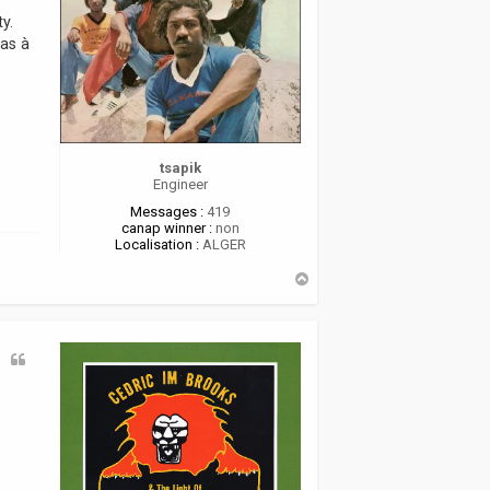
y.
pas à
r
tsapik
Engineer
Messages :
419
canap winner :
non
Localisation :
ALGER
H
a
u
t