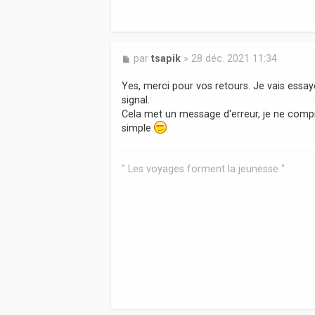
M
par
tsapik
»
28 déc. 2021 11:34
e
s
Yes, merci pour vos retours. Je vais essayer
s
signal.
a
Cela met un message d'erreur, je ne compre
g
simple
e
" Les voyages forment la jeunesse "