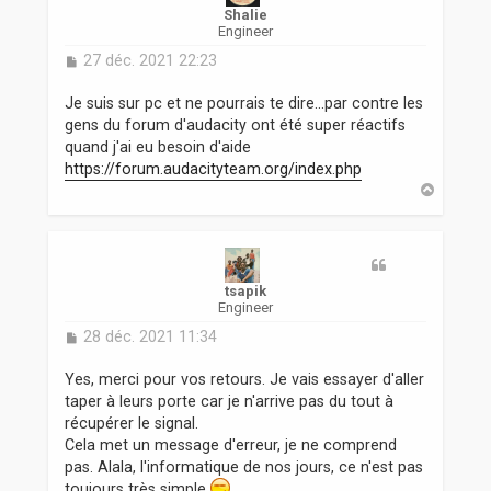
Shalie
Engineer
M
27 déc. 2021 22:23
e
s
Je suis sur pc et ne pourrais te dire...par contre les
s
gens du forum d'audacity ont été super réactifs
a
quand j'ai eu besoin d'aide
g
https://forum.audacityteam.org/index.php
e
H
a
u
t
tsapik
Engineer
M
28 déc. 2021 11:34
e
s
Yes, merci pour vos retours. Je vais essayer d'aller
s
taper à leurs porte car je n'arrive pas du tout à
a
récupérer le signal.
g
Cela met un message d'erreur, je ne comprend
e
pas. Alala, l'informatique de nos jours, ce n'est pas
toujours très simple