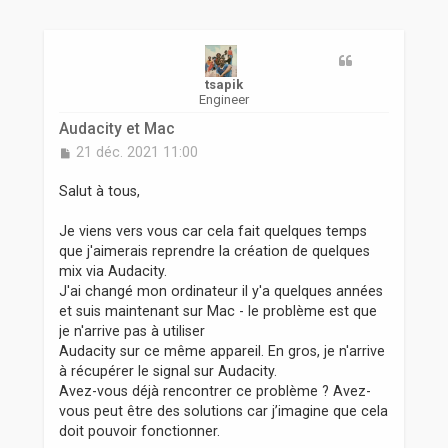
r
tsapik
Engineer
Audacity et Mac
M
21 déc. 2021 11:00
e
s
Salut à tous,
s
a
Je viens vers vous car cela fait quelques temps
g
que j'aimerais reprendre la création de quelques
e
mix via Audacity.
J'ai changé mon ordinateur il y'a quelques années
et suis maintenant sur Mac - le problème est que
je n'arrive pas à utiliser
Audacity sur ce même appareil. En gros, je n'arrive
à récupérer le signal sur Audacity.
Avez-vous déjà rencontrer ce problème ? Avez-
vous peut être des solutions car j’imagine que cela
doit pouvoir fonctionner.