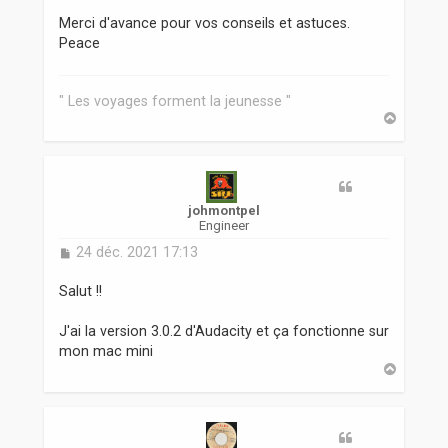
Merci d'avance pour vos conseils et astuces.
Peace
" Les voyages forment la jeunesse "
H
a
u
t
johmontpel
Engineer
M
24 déc. 2021 17:13
e
s
Salut !!
s
a
J'ai la version 3.0.2 d'Audacity et ça fonctionne sur
g
mon mac mini
e
H
a
u
t