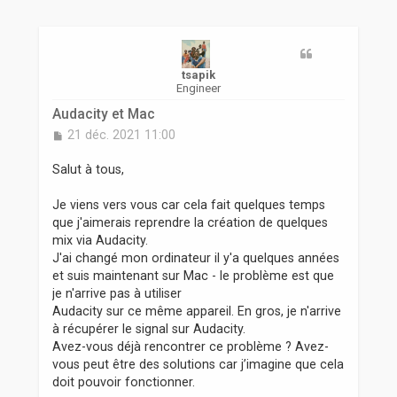
r
tsapik
Engineer
Audacity et Mac
M
21 déc. 2021 11:00
e
s
Salut à tous,
s
a
Je viens vers vous car cela fait quelques temps
g
que j'aimerais reprendre la création de quelques
e
mix via Audacity.
J'ai changé mon ordinateur il y'a quelques années
et suis maintenant sur Mac - le problème est que
je n'arrive pas à utiliser
Audacity sur ce même appareil. En gros, je n'arrive
à récupérer le signal sur Audacity.
Avez-vous déjà rencontrer ce problème ? Avez-
vous peut être des solutions car j’imagine que cela
doit pouvoir fonctionner.