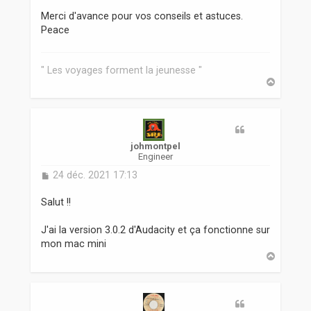
Merci d'avance pour vos conseils et astuces.
Peace
" Les voyages forment la jeunesse "
H
a
u
t
johmontpel
Engineer
M
24 déc. 2021 17:13
e
s
Salut !!
s
a
J'ai la version 3.0.2 d'Audacity et ça fonctionne sur
g
mon mac mini
e
H
a
u
t