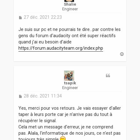
Shalie
Engineer
M
27 déc. 2021 22:23
e
s
Je suis sur pc et ne pourrais te dire...par contre les
s
gens du forum d'audacity ont été super réactifs
a
quand j'ai eu besoin d'aide
g
https://forum.audacityteam.org/index.php
e
H
a
u
t
tsapik
Engineer
M
28 déc. 2021 11:34
e
s
Yes, merci pour vos retours. Je vais essayer d'aller
s
taper à leurs porte car je n'arrive pas du tout à
a
récupérer le signal.
g
Cela met un message d'erreur, je ne comprend
e
pas. Alala, l'informatique de nos jours, ce n'est pas
toujours très simple