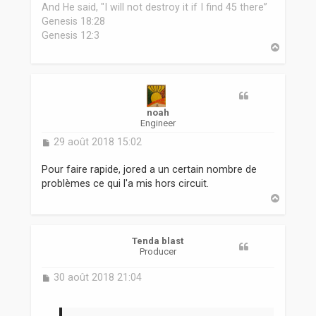
And He said, "I will not destroy it if I find 45 there”
Genesis 18:28
Genesis 12:3
H
a
u
t
noah
Engineer
M
29 août 2018 15:02
e
s
Pour faire rapide, jored a un certain nombre de
s
problèmes ce qui l'a mis hors circuit.
a
H
g
a
e
u
t
Tenda blast
Producer
M
30 août 2018 21:04
e
s
s