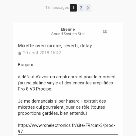
r
18 messages
1
2
Suivante
Etienne
Sound System Star
Mixette avec sirène, reverb, delay...
M
20 août 2018 16:42
e
s
Bonjour
s
a
à défaut d'avoir un ampli correct pour le moment,
g
j'ai une platine vinyle et des enceintes amplifiées
e
Pro 8 V3 Prodipe.
Je me demandais si par hasard il existait des
mixettes qui pourraient jouer ce rôle (toutes
proportions gardées, bien entendu)
https://www.rdhelectronics.fr/site/FR/cat-3/prod-
97