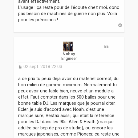
avant effectivement.
L'usage : ça reste pour de l'écoute chez moi, donc
pas besoin de machines de guerre non plus. Voilà
pour les précisions !
H
a
u
t
Nohay
Engineer
M
02 sept. 2018 22:03
e
s
à ce prix tu peux deja avoir du materiel correct, du
s
bon milieu de gamme minimum. Normalement tu
a
peux avoir une table bien, neuve et un module a
g
effet. Faut compter dans les 500 balles pour une
e
bonne table DJ. Les marques que je pourrai citer,
Ecler, je suis d'accord avec Noah, c'est une
marque sûre; Vestax aussi, qui était la référence
pour les DJ dans les 90s. Allen & Heath (marque
adulée par bcp de pro de studio); ou encore les
marques japonaises, comme Pioneer, ca reste une