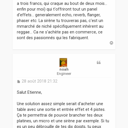
a trois francs, qui craque au bout de deux mois...
enfin pour moi) qui t'offriront tout un panel
d'effets... generalement echo, reverb, flanger,
phaser etc. La sirène tu trouveras pas, c'est un
mmarché de niché spécifiquement inhérent au
reggae... Ca ne s'achète pas en commerce, ce
sont des passionnés qui les fabriquent.
H
a
u
t
noah
Engineer
M
28 août 2018 21:32
e
s
Salut Etienne,
s
a
Une solution assez simple serait d'acheter une
g
table avec une sortie et entrée effet et 4 pistes.
e
Ça te permettrai de pouvoir brancher tes deux
platines, un micro et une sirène par exemple. Si tu
es un peu débrouille de tes dix doigts, tu peux