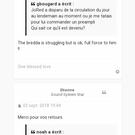
a
gbougard a écrit :
g
JoRed a disparu de la circulation du jour
e
au lendemain au moment ou je me tatais
pour lui commander un preampli
Qui sait ce qu'il est devenu?
The bredda is struggling but is ok, full force to him
!!
One blessed love
H
a
u
t
Etienne
Sound System Star
M
02 sept. 2018 19:44
e
s
Merci pour vos retours.
s
a
g
noah a écrit :