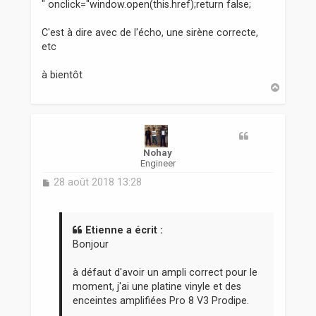
" onclick="window.open(this.href);return false;
C'est à dire avec de l'écho, une sirène correcte,
etc
à bientôt
H
a
u
t
Nohay
Engineer
M
28 août 2018 13:28
e
s
s
a
Etienne a écrit :
g
Bonjour
e
à défaut d'avoir un ampli correct pour le
moment, j'ai une platine vinyle et des
enceintes amplifiées Pro 8 V3 Prodipe.