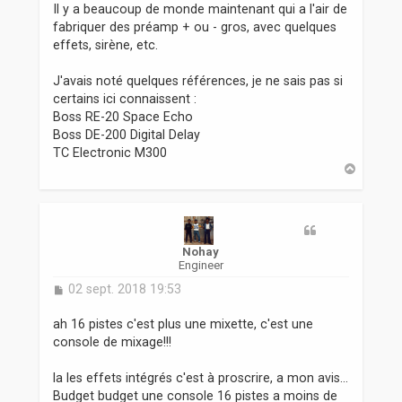
Il y a beaucoup de monde maintenant qui a l'air de
fabriquer des préamp + ou - gros, avec quelques
effets, sirène, etc.
J'avais noté quelques références, je ne sais pas si
certains ici connaissent :
Boss RE-20 Space Echo
Boss DE-200 Digital Delay
TC Electronic M300
H
a
u
t
Nohay
Engineer
M
02 sept. 2018 19:53
e
s
ah 16 pistes c'est plus une mixette, c'est une
s
console de mixage!!!
a
g
la les effets intégrés c'est à proscrire, a mon avis...
e
Budget budget une console 16 pistes a moins de