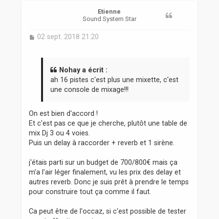
t
Etienne
Sound System Star
M
02 sept. 2018 21:20
e
s
s
a
Nohay a écrit :
g
ah 16 pistes c'est plus une mixette, c'est
e
une console de mixage!!!
On est bien d'accord !
Et c'est pas ce que je cherche, plutôt une table de
mix Dj 3 ou 4 voies.
Puis un delay à raccorder + reverb et 1 sirène.
j'étais parti sur un budget de 700/800€ mais ça
m'a l'air léger finalement, vu les prix des delay et
autres reverb. Donc je suis prêt à prendre le temps
pour construire tout ça comme il faut.
Ca peut être de l'occaz, si c'est possible de tester