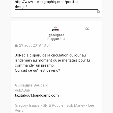
http://www.ateliergraphique.ch/portfoli ... de-
design/
H
a
u
t
gbougard
Reggae Star
M
29 août 2018 13:51
e
s
JoRed a disparu de la circulation du jour au
s
lendemain au moment ou je me tatais pour lui
a
commander un preampli
g
Qui sait ce qu'il est devenu?
e
Guillaume Bougard
RubADub
taxitabou1.bandcamp.com
Gregory Isaacs - Sly & Robbie - Bob Marley - Lee
Perry