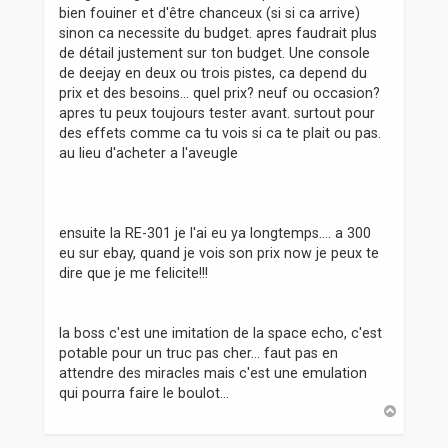
bien fouiner et d'être chanceux (si si ca arrive)
sinon ca necessite du budget. apres faudrait plus
de détail justement sur ton budget. Une console
de deejay en deux ou trois pistes, ca depend du
prix et des besoins... quel prix? neuf ou occasion?
apres tu peux toujours tester avant. surtout pour
des effets comme ca tu vois si ca te plait ou pas.
au lieu d'acheter a l'aveugle
ensuite la RE-301 je l'ai eu ya longtemps.... a 300
eu sur ebay, quand je vois son prix now je peux te
dire que je me felicite!!!
la boss c'est une imitation de la space echo, c'est
potable pour un truc pas cher... faut pas en
attendre des miracles mais c'est une emulation
qui pourra faire le boulot...
H
a
u