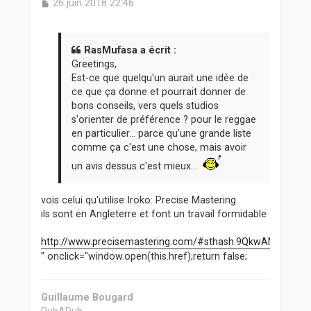
M
26 juin 2018 22:46
e
s
s
a
RasMufasa a écrit :
g
Greetings,
e
Est-ce que quelqu'un aurait une idée de
ce que ça donne et pourrait donner de
bons conseils, vers quels studios
s'orienter de préférence ? pour le reggae
en particulier... parce qu'une grande liste
comme ça c'est une chose, mais avoir
un avis dessus c'est mieux...
vois celui qu'utilise Iroko: Precise Mastering
ils sont en Angleterre et font un travail formidable
http://www.precisemastering.com/#sthash.9QkwANYx.dpbs
" onclick="window.open(this.href);return false;
Guillaume Bougard
RubADub