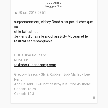
gbougard
Reggae Star
M
20 juil. 2018 08:51
e
s
surprenamment, Abbey Road n'est pas si cher que
s
ca
a
et le taf est top
g
Je viens d'y faire le prochain Bitty McLean et le
e
resultat est remarquable
Guillaume Bougard
RubADub
taxitabou1.bandcamp.com
Gregory Isaacs - Sly & Robbie - Bob Marley - Lee
Perry
And He said, "I will not destroy it if I find 45 there”
Genesis 18:28
Genesis 12:3
H
a
u
t