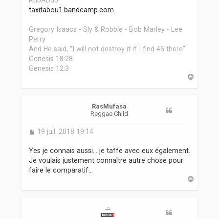
taxitabou1.bandcamp.com
Gregory Isaacs - Sly & Robbie - Bob Marley - Lee
Perry
And He said, "I will not destroy it if I find 45 there”
Genesis 18:28
Genesis 12:3
H
a
u
t
RasMufasa
Reggae Child
M
19 juil. 2018 19:14
e
s
Yes je connais aussi... je taffe avec eux également.
s
Je voulais justement connaître autre chose pour
a
faire le comparatif...
g
H
e
a
u
t