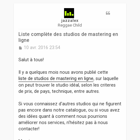
r
jazzalex
Reggae Child
Liste complète des studios de mastering en
ligne
M
10 avr. 2016 23:54
e
s
Salut à tous!
s
a
Il y a quelques mois nous avons publié cette
g
liste de studios de mastering en ligne
, sur laquelle
e
on peut trouver le studio idéal, selon les criteres
de prix, de pays, technique, entre autres.
Si vous connaissez d'autres studios qui ne figurent
pas encore dans notre catalogue, ou si vous avez
des idées quant à comment nous pourrions
améliorer nos services, n'hésitez pas à nous
contacter!