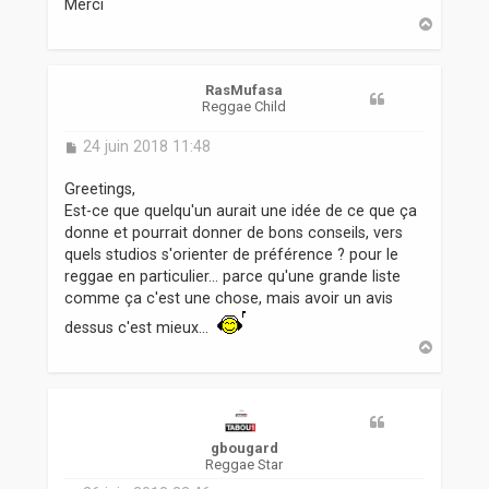
Merci
H
a
u
t
RasMufasa
Reggae Child
M
24 juin 2018 11:48
e
s
Greetings,
s
Est-ce que quelqu'un aurait une idée de ce que ça
a
donne et pourrait donner de bons conseils, vers
g
quels studios s'orienter de préférence ? pour le
e
reggae en particulier... parce qu'une grande liste
comme ça c'est une chose, mais avoir un avis
dessus c'est mieux...
H
a
u
t
gbougard
Reggae Star