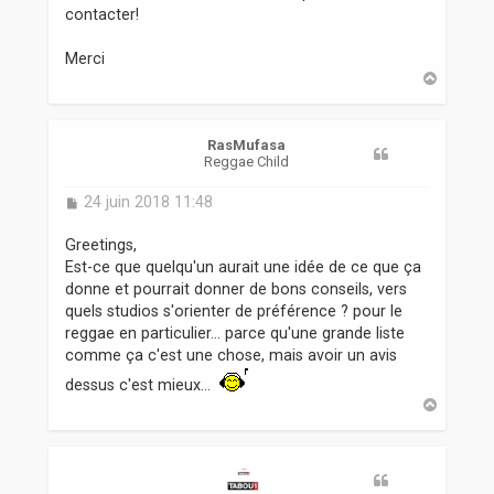
contacter!
Merci
H
a
u
t
RasMufasa
Reggae Child
M
24 juin 2018 11:48
e
s
Greetings,
s
Est-ce que quelqu'un aurait une idée de ce que ça
a
donne et pourrait donner de bons conseils, vers
g
quels studios s'orienter de préférence ? pour le
e
reggae en particulier... parce qu'une grande liste
comme ça c'est une chose, mais avoir un avis
dessus c'est mieux...
H
a
u
t