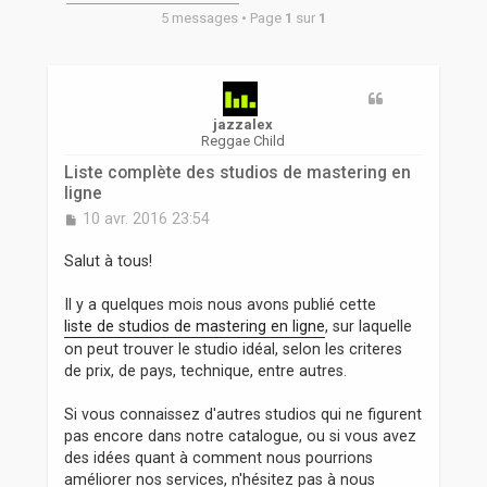
r
5 messages • Page
1
sur
1
jazzalex
Reggae Child
Liste complète des studios de mastering en
ligne
M
10 avr. 2016 23:54
e
s
Salut à tous!
s
a
Il y a quelques mois nous avons publié cette
g
liste de studios de mastering en ligne
, sur laquelle
e
on peut trouver le studio idéal, selon les criteres
de prix, de pays, technique, entre autres.
Si vous connaissez d'autres studios qui ne figurent
pas encore dans notre catalogue, ou si vous avez
des idées quant à comment nous pourrions
améliorer nos services, n'hésitez pas à nous