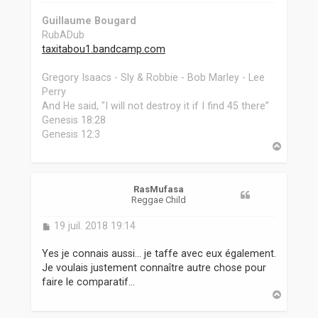
Guillaume Bougard
RubADub
taxitabou1.bandcamp.com
Gregory Isaacs - Sly & Robbie - Bob Marley - Lee
Perry
And He said, "I will not destroy it if I find 45 there”
Genesis 18:28
Genesis 12:3
H
a
u
t
RasMufasa
Reggae Child
M
19 juil. 2018 19:14
e
s
Yes je connais aussi... je taffe avec eux également.
s
Je voulais justement connaître autre chose pour
a
faire le comparatif...
g
H
e
a
u