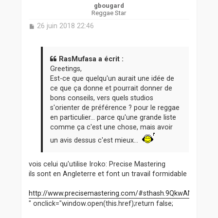
gbougard
Reggae Star
M
26 juin 2018 22:46
e
s
s
a
RasMufasa a écrit :
g
Greetings,
e
Est-ce que quelqu'un aurait une idée de
ce que ça donne et pourrait donner de
bons conseils, vers quels studios
s'orienter de préférence ? pour le reggae
en particulier... parce qu'une grande liste
comme ça c'est une chose, mais avoir
un avis dessus c'est mieux...
vois celui qu'utilise Iroko: Precise Mastering
ils sont en Angleterre et font un travail formidable
http://www.precisemastering.com/#sthash.9QkwANYx.dpbs
" onclick="window.open(this.href);return false;