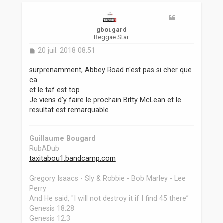
t
gbougard
Reggae Star
M
20 juil. 2018 08:51
e
s
surprenamment, Abbey Road n'est pas si cher que
s
ca
a
et le taf est top
g
Je viens d'y faire le prochain Bitty McLean et le
e
resultat est remarquable
Guillaume Bougard
RubADub
taxitabou1.bandcamp.com
Gregory Isaacs - Sly & Robbie - Bob Marley - Lee
Perry
And He said, "I will not destroy it if I find 45 there”
Genesis 18:28
Genesis 12:3