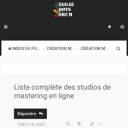
R
INDEX DU FORUM
CREATION MUSICALE A DISTANCE & ONLINE SOUND CLASH
CRÉATION MUSICALE À DISTANCE
e
c
h
e
Liste complète des studios de
r
mastering en ligne
c
h
Répondre
e
Rechercher
Recherche avancée
Dans ce sujet…