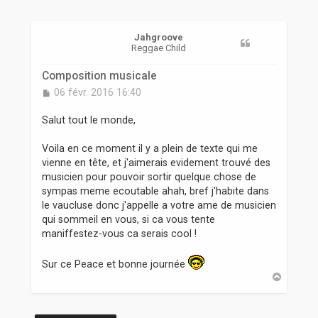
r
Jahgroove
Reggae Child
Composition musicale
M
06 févr. 2016 16:40
e
s
Salut tout le monde,
s
a
Voila en ce moment il y a plein de texte qui me
g
vienne en tête, et j'aimerais evidement trouvé des
e
musicien pour pouvoir sortir quelque chose de
sympas meme ecoutable ahah, bref j'habite dans
le vaucluse donc j'appelle a votre ame de musicien
qui sommeil en vous, si ca vous tente
maniffestez-vous ca serais cool !
Sur ce Peace et bonne journée
H
a
u
t