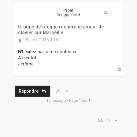
r
Piouf
Reggae Child
Groupe de reggae recherche joueur de
clavier sur Marseille
M
28 janv. 2016 10:51
e
s
N'hésitez pas à me contacter!
s
A bientôt.
a
Jérôme
g
H
e
a
u
t
Répondre
1 message • Page
1
sur
1
Aller à