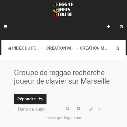
R
INDEX DU FORUM
CREATION MUSICALE A DISTANCE & ONLINE SOUND CLASH
CRÉATION MUSICALE À DISTANCE
e
c
Groupe de reggae recherche
h
joueur de clavier sur Marseille
e
r
Répondre
c
Rechercher
Recherche avancée
Dans ce sujet…
h
1 message • Page
1
sur
1
e