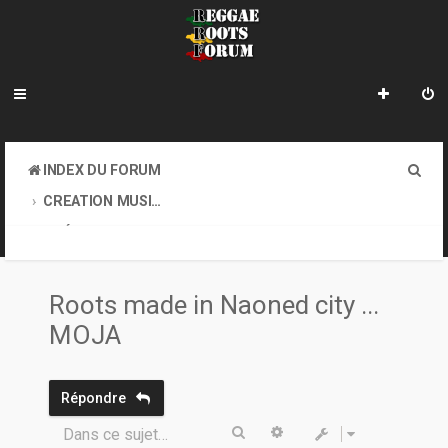
R
INDEX DU FORUM
e
CREATION MUSICALE A DISTANCE & ONLINE SOUND CLASH
c
CRÉATION MUSICALE À DISTANCE
h
e
Roots made in Naoned city ...
r
MOJA
c
h
Répondre
e
Rechercher
Recherche avancée
Dans ce sujet…