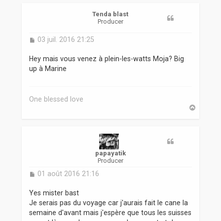
t
Tenda blast
Producer
M
03 juil. 2016 21:25
e
s
Hey mais vous venez à plein-les-watts Moja? Big
s
up à Marine
a
g
e
One blessed love
H
a
u
t
papayatik
Producer
M
01 août 2016 21:16
e
s
Yes mister bast
s
Je serais pas du voyage car j'aurais fait le cane la
a
semaine d'avant mais j'espère que tous les suisses
g