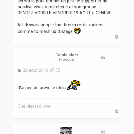
seront là pour donner un peu de support et de
e
positive vibes à ma chérie et son groupe ....
RENDEZ VOUS LE VENDREDI 19 AOUT a GENEVE
tell di swiss people that breizh roots rockers
comme to mash up di stage
H
a
u
t
Tenda blast
Producer
M
02 août 2016 07:55
e
s
s
J'ai rien de prévu je ctois
a
g
e
One blessed love
H
a
u
t