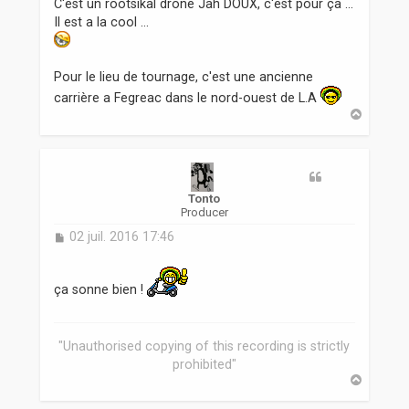
C'est un rootsikal drone Jah DOUX, c'est pour ça ...
s
Il est a la cool ...
a
g
e
Pour le lieu de tournage, c'est une ancienne
carrière a Fegreac dans le nord-ouest de L.A
H
a
u
t
Tonto
Producer
M
02 juil. 2016 17:46
e
s
s
ça sonne bien !
a
g
e
"Unauthorised copying of this recording is strictly
prohibited"
H
a
u