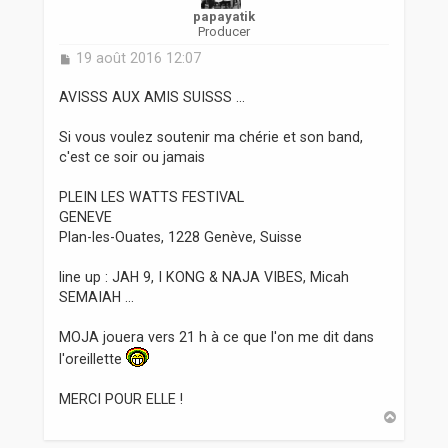
papayatik
Producer
M
19 août 2016 12:07
e
s
AVISSS AUX AMIS SUISSS ...
s
a
Si vous voulez soutenir ma chérie et son band,
g
c'est ce soir ou jamais
e
PLEIN LES WATTS FESTIVAL
GENEVE
Plan-les-Ouates, 1228 Genève, Suisse
line up : JAH 9, I KONG & NAJA VIBES, Micah
SEMAIAH ...
MOJA jouera vers 21 h à ce que l'on me dit dans
l'oreillette
MERCI POUR ELLE !
H
a
u