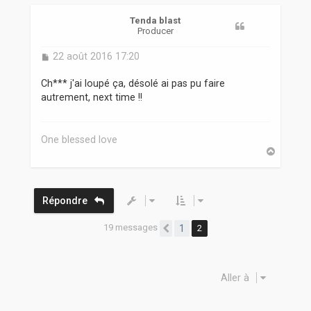
t
Tenda blast
Producer
M
22 août 2016 17:20
e
s
Ch*** j'ai loupé ça, désolé ai pas pu faire
s
autrement, next time !!
a
g
e
One blessed love
H
a
u
t
Répondre
19 messages
1
2
Précédente
Aller à