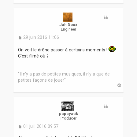
a
u
t
Jah Doux
Engineer
M
29 juin 2016 11:06
e
s
On voit le drône passer à certains moments !
s
C'est filmé où ?
a
g
e
"Il n'y a pas de petites musiques, il n'y a que de
petites façons de jouer"
H
a
u
t
papayatik
Producer
M
01 juil. 2016 09:57
e
s