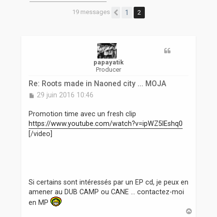
r
19 messages
1
2
Précédente
papayatik
Producer
Re: Roots made in Naoned city ... MOJA
M
29 juin 2016 10:46
e
s
Promotion time avec un fresh clip
s
https://www.youtube.com/watch?v=ipWZ5lEshq0
a
[/video]
g
e
Si certains sont intéressés par un EP cd, je peux en
amener au DUB CAMP ou CANE ... contactez-moi
en MP
H