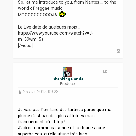
So, let me introduce to you, from Nantes ... to the
world of reggae music
MOOOOOOOOOOJA
Le Live date de quelques mois ..
https://www.youtube.com/watch?v=J-
m_59wm_5s
[/video]
H
a
u
t
Skanking Panda
Producer
M
26 avr. 2015 09:23
e
s
s
Je vais pas t'en faire des tartines parce que ma
a
plume n'est pas des plus affûtées mais
g
franchement, c'est top !
e
J'adore comme ça sonne et ta douce a une
superbe voix qu'elle utilise très bien.