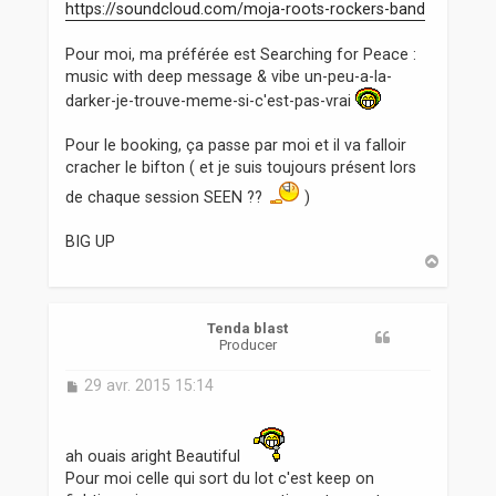
https://soundcloud.com/moja-roots-rockers-band
Pour moi, ma préférée est Searching for Peace :
music with deep message & vibe un-peu-a-la-
darker-je-trouve-meme-si-c'est-pas-vrai
Pour le booking, ça passe par moi et il va falloir
cracher le bifton ( et je suis toujours présent lors
de chaque session SEEN ??
)
BIG UP
H
a
u
t
Tenda blast
Producer
M
29 avr. 2015 15:14
e
s
s
ah ouais aright Beautiful
a
Pour moi celle qui sort du lot c'est keep on
g