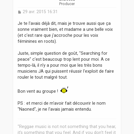
Producer
M
29 avr. 2015 16:31
e
s
Je te l'avais déjà dit, mais je trouve aussi que ça
s
sonne vraiment bien, et madame a une belle voix
a
(et c'est rare que j'accroche pour les voix
g
féminines en roots).
e
Juste, simple question de goût, "Searching for
peace" c'est beaucoup trop lent pour moi. A ce
tempo-là, il n'y a pour moi que les très bons
musiciens JA qui puissent réussir l'exploit de faire
rouler le tout malgré tout.
Bon vent au groupe !
PS : et merci de m'avoir fait découvrir le nom
"Naoned", je ne l'avais jamais entendu.
"Reggae music is not not something that you hear,
it's something that you feel. And if you don't feel it