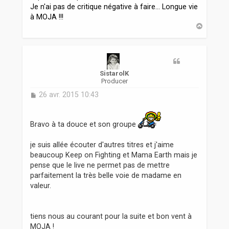
Je n'ai pas de critique négative à faire... Longue vie
à MOJA !!!
H
a
u
t
SistarolK
Producer
M
26 avr. 2015 10:43
e
s
s
Bravo à ta douce et son groupe
a
g
je suis allée écouter d'autres titres et j'aime
e
beaucoup Keep on Fighting et Mama Earth mais je
pense que le live ne permet pas de mettre
parfaitement la très belle voie de madame en
valeur.
tiens nous au courant pour la suite et bon vent à
MOJA !