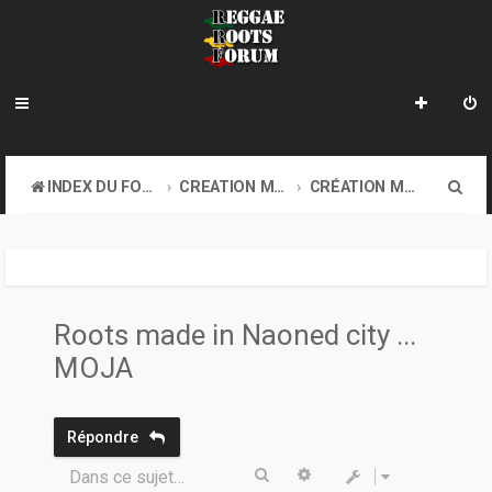
R
INDEX DU FORUM
CREATION MUSICALE A DISTANCE & ONLINE SOUND CLASH
CRÉATION MUSICALE À DISTANCE
e
c
h
e
Roots made in Naoned city ...
r
MOJA
c
h
Répondre
e
Rechercher
Recherche avancée
Dans ce sujet…