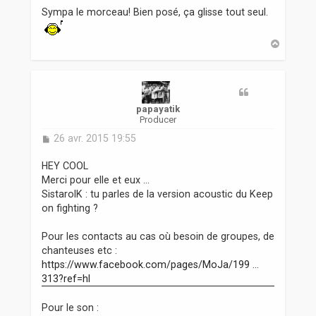
s
Sympa le morceau! Bien posé, ça glisse tout seul.
s
a
g
H
a
e
u
t
papayatik
Producer
M
26 avr. 2015 19:55
e
s
HEY COOL
s
Merci pour elle et eux ...
a
SistarolK : tu parles de la version acoustic du Keep
g
on fighting ?
e
Pour les contacts au cas où besoin de groupes, de
chanteuses etc :
https://www.facebook.com/pages/MoJa/199 ...
313?ref=hl
Pour le son :