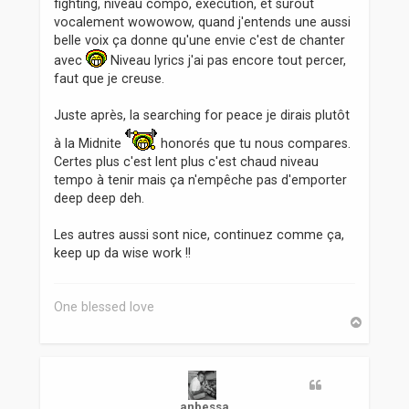
e
fighting, niveau compo, execution, et surout
vocalement wowowow, quand j'entends une aussi
belle voix ça donne qu'une envie c'est de chanter
avec
Niveau lyrics j'ai pas encore tout percer,
faut que je creuse.
Juste après, la searching for peace je dirais plutôt
à la Midnite
honorés que tu nous compares.
Certes plus c'est lent plus c'est chaud niveau
tempo à tenir mais ça n'empêche pas d'emporter
deep deep deh.
Les autres aussi sont nice, continuez comme ça,
keep up da wise work !!
One blessed love
H
a
u
t
anbessa