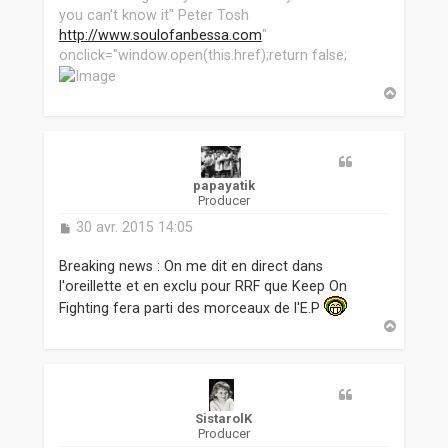
you can't know it" Peter Tosh
http://www.soulofanbessa.com
"
onclick="window.open(this.href);return false;
H
a
u
t
papayatik
Producer
M
30 avr. 2015 14:05
e
s
Breaking news : On me dit en direct dans
s
l'oreillette et en exclu pour RRF que Keep On
a
Fighting fera parti des morceaux de l'E.P
g
H
e
a
u
t
SistarolK
Producer