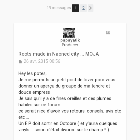
r
19 messages
1
2
Suivante
papayatik
Producer
Roots made in Naoned city ... MOJA
M
26 avr. 2015 00:56
e
s
Hey les potes,
s
Je me permets un petit post de lover pour vous
a
donner un aperçu du groupe de ma tendre et
g
douce empress
e
Je sais qu'il y a de fines oreilles et des plumes
habiles sur ce forum
ce serait nice d'avoir vos retours, conseils, avis etc
etc ...
Un E.P doit sortir en Octobre ( et y'aura quelques
vinyls ... sinon c'était divorce sur le champ !! )