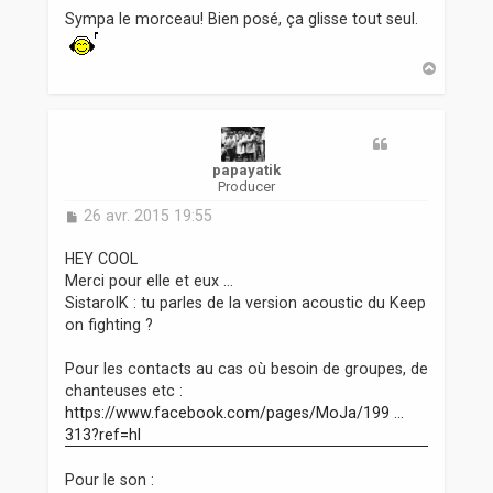
s
Sympa le morceau! Bien posé, ça glisse tout seul.
s
a
g
H
a
e
u
t
papayatik
Producer
M
26 avr. 2015 19:55
e
s
HEY COOL
s
Merci pour elle et eux ...
a
SistarolK : tu parles de la version acoustic du Keep
g
on fighting ?
e
Pour les contacts au cas où besoin de groupes, de
chanteuses etc :
https://www.facebook.com/pages/MoJa/199 ...
313?ref=hl
Pour le son :