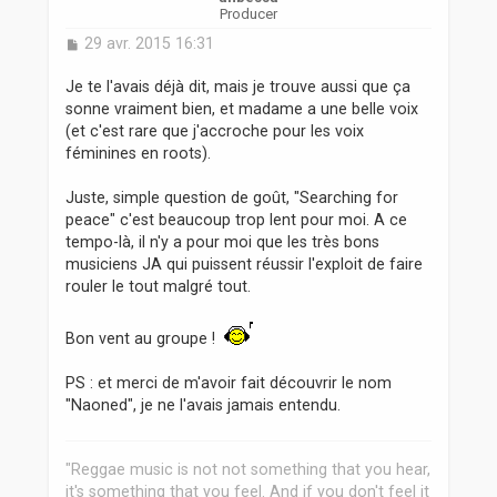
Producer
M
29 avr. 2015 16:31
e
s
Je te l'avais déjà dit, mais je trouve aussi que ça
s
sonne vraiment bien, et madame a une belle voix
a
(et c'est rare que j'accroche pour les voix
g
féminines en roots).
e
Juste, simple question de goût, "Searching for
peace" c'est beaucoup trop lent pour moi. A ce
tempo-là, il n'y a pour moi que les très bons
musiciens JA qui puissent réussir l'exploit de faire
rouler le tout malgré tout.
Bon vent au groupe !
PS : et merci de m'avoir fait découvrir le nom
"Naoned", je ne l'avais jamais entendu.
"Reggae music is not not something that you hear,
it's something that you feel. And if you don't feel it