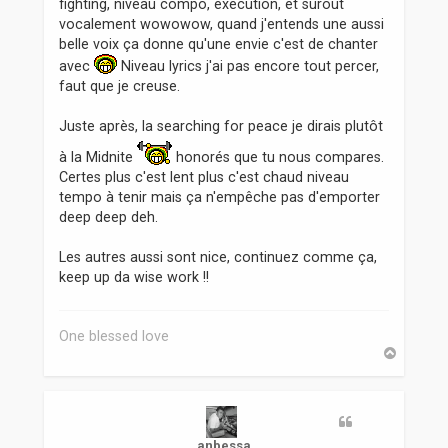
e
fighting, niveau compo, execution, et surout
vocalement wowowow, quand j'entends une aussi
belle voix ça donne qu'une envie c'est de chanter
avec
Niveau lyrics j'ai pas encore tout percer,
faut que je creuse.
Juste après, la searching for peace je dirais plutôt
à la Midnite
honorés que tu nous compares.
Certes plus c'est lent plus c'est chaud niveau
tempo à tenir mais ça n'empêche pas d'emporter
deep deep deh.
Les autres aussi sont nice, continuez comme ça,
keep up da wise work !!
One blessed love
H
a
u
t
anbessa