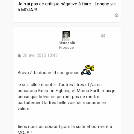
Je n'ai pas de critique négative à faire... Longue vie
à MOJA !!!
H
a
u
t
SistarolK
Producer
M
26 avr. 2015 10:43
e
s
s
Bravo à ta douce et son groupe
a
g
je suis allée écouter d'autres titres et j'aime
e
beaucoup Keep on Fighting et Mama Earth mais je
pense que le live ne permet pas de mettre
parfaitement la très belle voie de madame en
valeur.
tiens nous au courant pour la suite et bon vent à
MOJA !