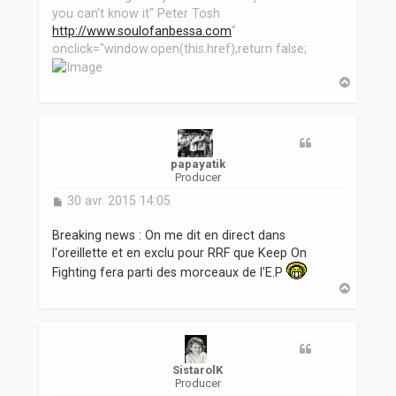
you can't know it" Peter Tosh
http://www.soulofanbessa.com
"
onclick="window.open(this.href);return false;
H
a
u
t
papayatik
Producer
M
30 avr. 2015 14:05
e
s
Breaking news : On me dit en direct dans
s
l'oreillette et en exclu pour RRF que Keep On
a
Fighting fera parti des morceaux de l'E.P
g
H
e
a
u
t
SistarolK
Producer