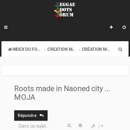
R
INDEX DU FORUM
CREATION MUSICALE A DISTANCE & ONLINE SOUND CLASH
CRÉATION MUSICALE À DISTANCE
e
c
h
e
Roots made in Naoned city ...
r
MOJA
c
h
Répondre
e
Rechercher
Recherche avancée
Dans ce sujet…