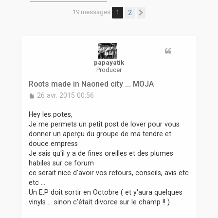
r
19 messages
1
2
Suivante
papayatik
Producer
Roots made in Naoned city ... MOJA
M
26 avr. 2015 00:56
e
s
Hey les potes,
s
Je me permets un petit post de lover pour vous
a
donner un aperçu du groupe de ma tendre et
g
douce empress
e
Je sais qu'il y a de fines oreilles et des plumes
habiles sur ce forum
ce serait nice d'avoir vos retours, conseils, avis etc
etc ...
Un E.P doit sortir en Octobre ( et y'aura quelques
vinyls ... sinon c'était divorce sur le champ !! )