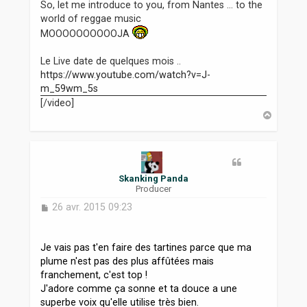
So, let me introduce to you, from Nantes ... to the
world of reggae music
MOOOOOOOOOOJA
Le Live date de quelques mois ..
https://www.youtube.com/watch?v=J-
m_59wm_5s
[/video]
H
a
u
t
Skanking Panda
Producer
M
26 avr. 2015 09:23
e
s
s
Je vais pas t'en faire des tartines parce que ma
a
plume n'est pas des plus affûtées mais
g
franchement, c'est top !
e
J'adore comme ça sonne et ta douce a une
superbe voix qu'elle utilise très bien.