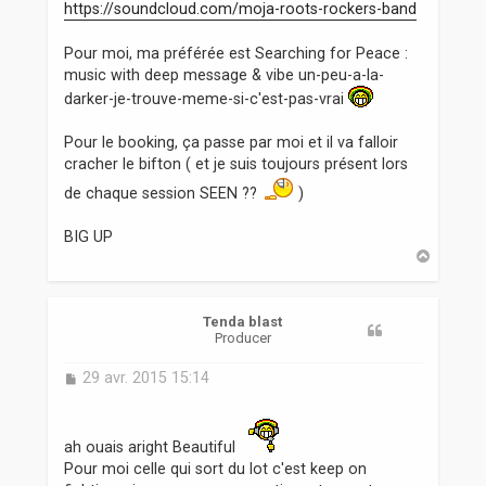
https://soundcloud.com/moja-roots-rockers-band
Pour moi, ma préférée est Searching for Peace :
music with deep message & vibe un-peu-a-la-
darker-je-trouve-meme-si-c'est-pas-vrai
Pour le booking, ça passe par moi et il va falloir
cracher le bifton ( et je suis toujours présent lors
de chaque session SEEN ??
)
BIG UP
H
a
u
t
Tenda blast
Producer
M
29 avr. 2015 15:14
e
s
s
ah ouais aright Beautiful
a
Pour moi celle qui sort du lot c'est keep on
g